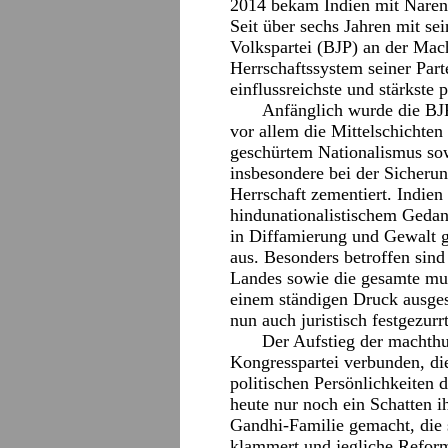
2014 bekam Indien mit Naren
Seit über sechs Jahren mit se
Volkspartei (BJP) an der Mach
Herrschaftssystem seiner Part
einflussreichste und stärkste p
Anfänglich wurde die BJ
vor allem die Mittelschichten
geschürtem Nationalismus so
insbesondere bei der Sicheru
Herrschaft zementiert. Indien
hindunationalistischem Geda
in Diffamierung und Gewalt 
aus. Besonders betroffen sind 
Landes sowie die gesamte mus
einem ständigen Druck ausges
nun auch juristisch festgezurr
Der Aufstieg der machthu
Kongresspartei verbunden, die
politischen Persönlichkeiten d
heute nur noch ein Schatten ih
Gandhi-Familie gemacht, die s
klammert und jegliche Reformi