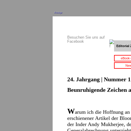
Anzeige
Besuchen Sie uns auf
Facebook
Editorial 
eBook-
New
24. Jahrgang | Nummer 1 
Beunruhigende Zeichen a
W
arum ich die Hoffnung an I
erschienener Artikel der Bloo
der Inder Andy Mukherjee, der
Generalabrechnung unterzieht. 