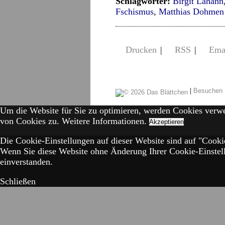
Schlagwörter:
Birgit Lahann
Fschismus
,
Matthias Dohmen
Drucken
|
RSS
|
Ema
|
Besuchen 
Um die Website für Sie zu optimieren, werden Cookies verw
von Cookies zu.
Weitere Informationen.
Akzeptieren
Die Cookie-Einstellungen auf dieser Website sind auf "Cookie
Wenn Sie diese Website ohne Änderung Ihrer Cookie-Einstell
einverstanden.
Schließen