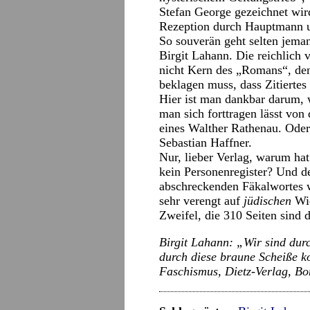
Stefan George gezeichnet wi
Rezeption durch Hauptmann u
So souverän geht selten jema
Birgit Lahann. Die reichlich 
nicht Kern des „Romans“, den
beklagen muss, dass Zitiertes
Hier ist man dankbar darum,
man sich forttragen lässt von
eines Walther Rathenau. Oder
Sebastian Haffner.
Nur, lieber Verlag, warum hat
kein Personenregister? Und de
abschreckenden Fäkalwortes w
sehr verengt auf
jüdischen
Wid
Zweifel, die 310 Seiten sind 
Birgit Lahann: „Wir sind du
durch diese braune Scheiße ko
Faschismus, Dietz-Verlag, Bo