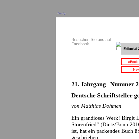
Anzeige
Besuchen Sie uns auf
Facebook
Editorial 
eBook-
New
21. Jahrgang | Nummer 2
Deutsche Schriftsteller g
von Matthias Dohmen
Ein grandioses Werk! Birgit 
Störenfried“ (Dietz/Bonn 2016
ist, hat ein packendes Buch ü
geschrieben.