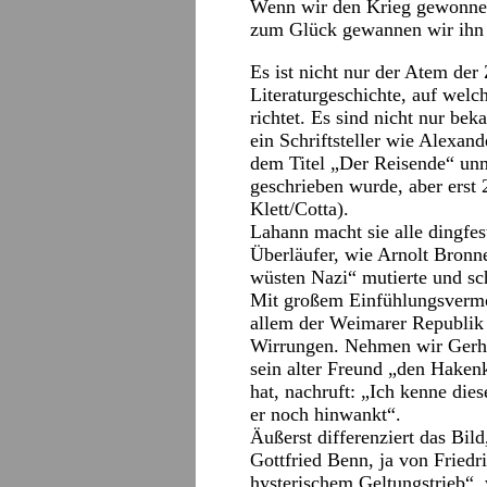
Wenn wir den Krieg gewonnen
zum Glück gewannen wir ihn 
Es ist nicht nur der Atem der
Literaturgeschichte, auf welc
richtet. Es sind nicht nur be
ein Schriftsteller wie Alexan
dem Titel „Der Reisende“ unmi
geschrieben wurde, aber erst 
Klett/Cotta).
Lahann macht sie alle dingfes
Überläufer, wie Arnolt Bronn
wüsten Nazi“ mutierte und sc
Mit großem Einfühlungsvermög
allem der Weimarer Republik g
Wirrungen. Nehmen wir Gerh
sein alter Freund „den Haken
hat, nachruft: „Ich kenne die
er noch hinwankt“.
Äußerst differenziert das Bi
Gottfried Benn, ja von Friedr
hysterischem Geltungstrieb“, 