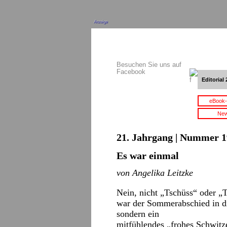
Anzeige
Besuchen Sie uns auf
Facebook
Editorial 
eBook-
New
21. Jahrgang | Nummer 1
Es war einmal
von Angelika Leitzke
Nein, nicht „Tschüss“ oder „
war der Sommerabschied in d
sondern ein
mitfühlendes „frohes Schwitz