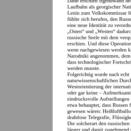
Dann erschien irgendwann der
Laufbahn als georgischer Nat
Lenin zum Volkskommissar fü
fühlte sich berufen, den Rus
eine neue Identität zu verordn
„Osten“ und „Westen“ dadurc
russische Seele mit dem verq
erschien. Und diese Operatio
wenn nachgewiesen werden kön
Narodniki angenommen, dem r
dass technologischer Fortschr
werden musste.
Folgerichtig wurde nach echt 
naturwissenschaftlichen Durc
Westorientierung der interna
oder gar keine – Aufmerksamk
eindrucksvolle Aufstellungen
etwa behauptet, dass Russen 
gewesen wären: Heißluftballo
drahtlose Telegrafie, Flüssig
Die solcherart den russische
länger und damit zunehmend 