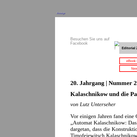
Anzeige
Besuchen Sie uns auf
Facebook
Editorial 
eBook-
New
20. Jahrgang | Nummer 2
Kalaschnikow und die Pa
von Lutz Unterseher
Vor einigen Jahren fand eine
„Automat Kalaschnikow: Das d
dargetan, dass die Konstrukti
Timofejewitsch Kalaschnikow