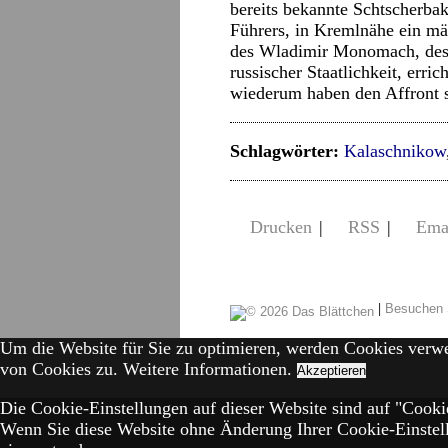
bereits bekannte Schtscherba
Führers, in Kremlnähe ein m
des Wladimir Monomach, des 
russischer Staatlichkeit, erri
wiederum haben den Affront s
Schlagwörter:
Kalaschnikow
Drucken
|
RSS
|
Ema
|
Besuchen 
Um die Website für Sie zu optimieren, werden Cookies verw
von Cookies zu.
Weitere Informationen.
Akzeptieren
Die Cookie-Einstellungen auf dieser Website sind auf "Cookie
Wenn Sie diese Website ohne Änderung Ihrer Cookie-Einstell