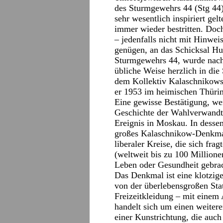
des Sturmgewehrs 44 (Stg 44
sehr wesentlich inspiriert gelt
immer wieder bestritten. Doch 
– jedenfalls nicht mit Hinwei
genügen, an das Schicksal Hug
Sturmgewehrs 44, wurde nach
übliche Weise herzlich in die
dem Kollektiv Kalaschnikows 
er 1953 im heimischen Thüri
Eine gewisse Bestätigung, wen
Geschichte der Wahlverwandts
Ereignis in Moskau. In dess
großes Kalaschnikow-Denkmal
liberaler Kreise, die sich fr
(weltweit bis zu 100 Millio
Leben oder Gesundheit gebrac
Das Denkmal ist eine klotzige
von der überlebensgroßen Stat
Freizeitkleidung – mit einem
handelt sich um einen weitere
einer Kunstrichtung, die auch 