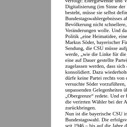
verfolgt: Energiewende und V
Digitalisierung (im Sinne d
besteht, müsse sie selbst def
Bundestagswahlergebnisses abe
Bevölkerung nicht schnellere
Veränderungen wolle. Und das
Politik „eine Heimatidee, eine
Markus Söder, bayerischer Fin
Sendung, die CSU müsse aufpa
werde, „wie die Linke für die
eine auf Dauer gestellte Parte
zugelassen werden, dass sich 
konsolidiert. Dazu wiederholt
dürfe keine Partei rechts von 
versuchte Söder vorzuführen,
unpassenden Gelegenheiten üb
„Obergrenze“ redete. Und er 
die verirrten Wähler bei der
zurückbringen.
Nun ist die bayerische CSU in
Bundestagswahl. Die erfolgsv
seit 1946 – bis auf die Jahre