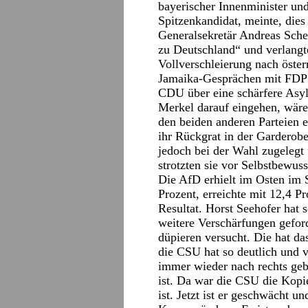
bayerischer Innenminister u
Spitzenkandidat, meinte, die
Generalsekretär Andreas Scheu
zu Deutschland“ und verlangte
Vollverschleierung nach öster
Jamaika-Gesprächen mit FDP 
CDU über eine schärfere Asy
Merkel darauf eingehen, wäre
den beiden anderen Parteien 
ihr Rückgrat in der Garderob
jedoch bei der Wahl zugelegt
strotzten sie vor Selbstbewuss
Die AfD erhielt im Osten im 
Prozent, erreichte mit 12,4 P
Resultat. Horst Seehofer hat
weitere Verschärfungen gefor
düpieren versucht. Die hat das
die CSU hat so deutlich und v
immer wieder nach rechts gebl
ist. Da war die CSU die Kopi
ist. Jetzt ist er geschwächt un