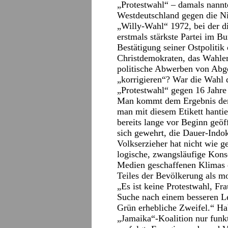
„Protestwahl“ – damals nannt
Westdeutschland gegen die Ni
„Willy-Wahl“ 1972, bei der d
erstmals stärkste Partei im B
Bestätigung seiner Ostpolitik 
Christdemokraten, das Wahle
politische Abwerben von Ab
„korrigieren“? War die Wahl
„Protestwahl“ gegen 16 Jahr
Man kommt dem Ergebnis der 
man mit diesem Etikett hanti
bereits lange vor Beginn geöf
sich gewehrt, die Dauer-Indok
Volkserzieher hat nicht wie g
logische, zwangsläufige Konse
Medien geschaffenen Klimas 
Teiles der Bevölkerung als m
„Es ist keine Protestwahl, Fr
Suche nach einem besseren Le
Grün erhebliche Zweifel.“ Hab
„Jamaika“-Koalition nur funk