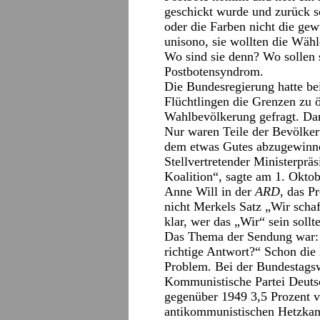
geschickt wurde und zurück so
oder die Farben nicht die gew
unisono, sie wollten die Wäh
Wo sind sie denn? Wo sollen 
Postbotensyndrom.
Die Bundesregierung hatte be
Flüchtlingen die Grenzen zu 
Wahlbevölkerung gefragt. Dana
Nur waren Teile der Bevölker
dem etwas Gutes abzugewinne
Stellvertretender Ministerprä
Koalition“, sagte am 1. Okto
Anne Will in der
ARD
, das P
nicht Merkels Satz „Wir scha
klar, wer das „Wir“ sein sollt
Das Thema der Sendung war: 
richtige Antwort?“ Schon die E
Problem. Bei der Bundestagsw
Kommunistische Partei Deutsc
gegenüber 1949 3,5 Prozent v
antikommunistischen Hetzka