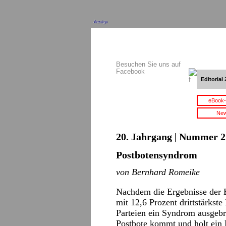
Anzeige
Besuchen Sie uns auf
Facebook
Editorial 
eBook-
New
20. Jahrgang | Nummer 21
Postbotensyndrom
von Bernhard Romeike
Nachdem die Ergebnisse der 
mit 12,6 Prozent drittstärkste
Parteien ein Syndrom ausgebr
Postbote kommt und holt ein 