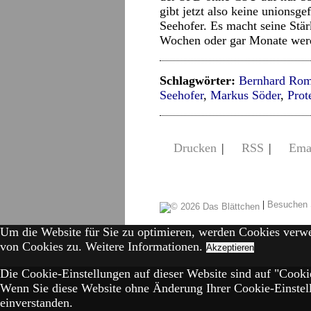
gibt jetzt also keine unionsg
Seehofer. Es macht seine Stä
Wochen oder gar Monate wer
Schlagwörter:
Bernhard Rom
Seehofer
,
Markus Söder
,
Prot
Drucken
|
RSS
|
Ema
|
Besuchen 
Um die Website für Sie zu optimieren, werden Cookies verw
von Cookies zu.
Weitere Informationen.
Akzeptieren
Die Cookie-Einstellungen auf dieser Website sind auf "Cookie
Wenn Sie diese Website ohne Änderung Ihrer Cookie-Einstell
einverstanden.