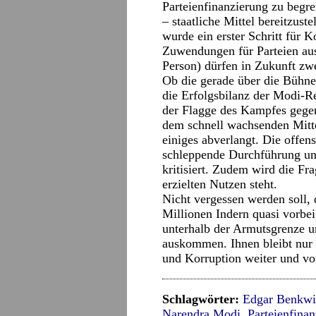
Parteienfinanzierung zu begr
– staatliche Mittel bereitzust
wurde ein erster Schritt für 
Zuwendungen für Parteien aus
Person) dürfen in Zukunft zw
Ob die gerade über die Bühn
die Erfolgsbilanz der Modi-R
der Flagge des Kampfes gege
dem schnell wachsenden Mitte
einiges abverlangt. Die offen
schleppende Durchführung un
kritisiert. Zudem wird die F
erzielten Nutzen steht.
Nicht vergessen werden soll,
Millionen Indern quasi vorbei
unterhalb der Armutsgrenze 
auskommen. Ihnen bleibt nur 
und Korruption weiter und vo
Schlagwörter:
Edgar Benkwi
Narendra Modi
,
Parteienfina