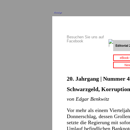
Anzeige
Besuchen Sie uns auf
Facebook
Editorial 
eBook-
New
20. Jahrgang | Nummer 4 
Schwarzgeld, Korruption
von Edgar Benkwitz
Vor mehr als einem Vierteljah
Donnerschlag, dessen Grollen
setzte die Regierung mit sofo
Umlauf befindlichen Banknot