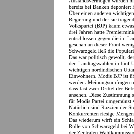
Auslandsvermögen wurden nich
bereits bei Banken deponiert 
Über einen anderen wichtigen
Regierung und der sie tragend
Volkspartei (BJP) kaum etwas
drei Jahren hatte Premiermin
entschlossen gegen die im La
geschah an dieser Front weni
Schwarzgeld ließ die Populari
Das war politisch gewollt, de
den Landtagswahlen in fünf Un
wichtigen nordindischen Utta
Einwohnern. Modis BJP ist übe
werden. Meinungsumfragen no
dass fast zwei Drittel der Bef
ansehen. Diese Zustimmung so
für Modis Partei umgemünzt 
Natürlich sind Razzien der St
Konkurrenten riesige Mengen 
Das wiederum wirft ein Schlag
Rolle von Schwarzgeld bei Wa
der Zentralen Wahlkommissio