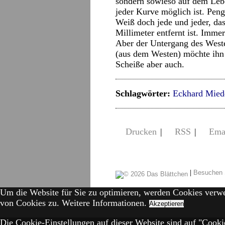
sondern sowieso auf dem Lebe
jeder Kurve möglich ist. Pen
Weiß doch jede und jeder, da
Millimeter entfernt ist. Immer
Aber der Untergang des Weste
(aus dem Westen) möchte ihn e
Scheiße aber auch.
Schlagwörter:
Eckhard Mied
Drucken
|
RSS
|
Ema
|
Besuchen 
Um die Website für Sie zu optimieren, werden Cookies verw
von Cookies zu.
Weitere Informationen.
Akzeptieren
Die Cookie-Einstellungen auf dieser Website sind auf "Cookie