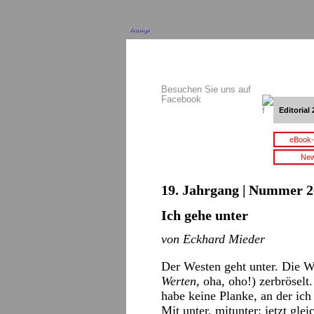
Anzeige
Besuchen Sie uns auf
Facebook
Editorial 
eBook-
New
19. Jahrgang | Nummer 2
Ich gehe unter
von Eckhard Mieder
Der Westen geht unter. Die W
Werten,
oha, oho!) zerbröselt
habe keine Planke, an der ich
Mit unter, mitunter: jetzt gle