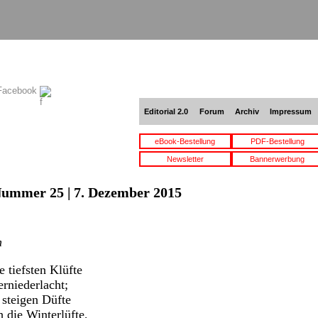
 Facebook
Editorial 2.0
Forum
Archiv
Impressum
eBook-Bestellung
PDF-Bestellung
Newsletter
Bannerwerbung
Nummer 25 | 7. Dezember 2015
m
 tiefsten Klüfte
erniederlacht;
steigen Düfte
 die Winterlüfte,