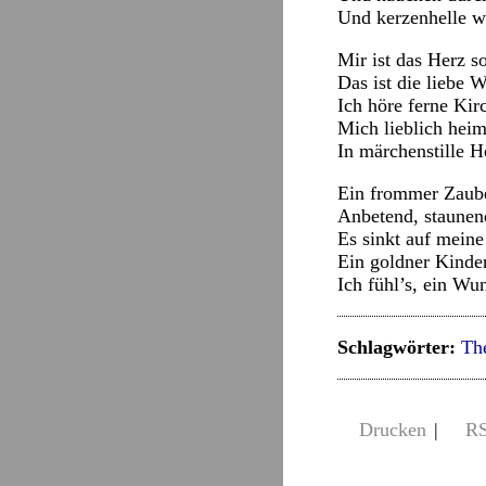
Und kerzenhelle w
Mir ist das Herz s
Das ist die liebe W
Ich höre ferne Ki
Mich lieblich heim
In märchenstille He
Ein frommer Zaube
Anbetend, staunen
Es sinkt auf meine
Ein goldner Kinder
Ich fühl’s, ein Wu
Schlagwörter:
Th
Drucken
|
R