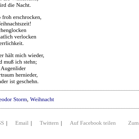
ird die Nacht.
o froh erschrocken,
eihnachtszeit!
rchenglocken
atlich verlocken
rrlichkeit.
r hält mich wieder,
d muß ich stehn;
 Augenlider
traum hernieder,
nder ist geschehn.
eodor Storm
,
Weihnacht
SS
|
Email
|
Twittern
|
Auf Facebook teilen
Zum 