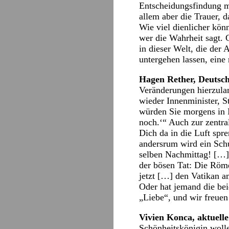
Entscheidungsfindung mit
allem aber die Trauer, 
Wie viel dienlicher kön
wer die Wahrheit sagt. 
in dieser Welt, die der A
untergehen lassen, eine 
Hagen Rether, Deutsch
Veränderungen hierzuland
wieder Innenminister, S
würden Sie morgens in 
noch.‘“ Auch zur zentra
Dich da in die Luft spr
andersrum wird ein Schu
selben Nachmittag! […]
der bösen Tat: Die Röme
jetzt […] den Vatikan a
Oder hat jemand die b
„Liebe“, und wir freuen
Vivien Konca, aktuel
Schönheitskönigin wolle