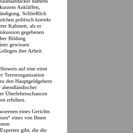
Rauhaardackel namens
kurzem Ankläffen,
ändigung. Schließlich
chen politisch korrekt
er Kabinett, als er
 Diskussion gegebenen
cher Bildung
einer gewissen
ollegen ihre Arbeit
Hinweis auf eine einst
r Terrororganisation
h zu den Hauptgeldgebern
r abendländischer
Ihre Überlebenschancen
ben erhöhen.
worenen eines Gerichts
isen“ eines von Ihnen
einem
xperten gibt, die die