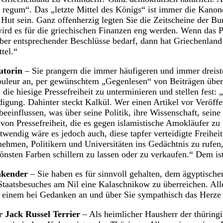
o regum“. Das „letzte Mittel des Königs“ ist immer die Kanon
Hut sein. Ganz offenherzig legten Sie die Zeitscheine der Bu
wird es für die griechischen Finanzen eng werden. Wenn das 
er entsprechender Beschlüsse bedarf, dann hat Griechenland 
tel.“
utorin
– Sie prangern die immer häufigeren und immer dreis
Couleur an, per gewünschtem „Gegenlesen“ von Beiträgen über
n die hiesige Pressefreiheit zu unterminieren und stellen fest: 
digung. Dahinter steckt Kalkül. Wer einen Artikel vor Veröffe
 beeinflussen, was über seine Politik, ihre Wissenschaft, sein
 von Pressefreiheit, die es gegen islamistische Amokläufer zu 
wendig wäre es jedoch auch, diese tapfer verteidigte Freiheit
ehmen, Politikern und Universitäten ins Gedächtnis zu rufen, 
önsten Farben schillern zu lassen oder zu verkaufen.“ Dem is
nkender
– Sie haben es für sinnvoll gehalten, dem ägyptischen
Staatsbesuches am Nil eine Kalaschnikow zu überreichen. All
as einem bei Gedanken an und über Sie sympathisch das Herze
er Jack Russel Terrier
– Als heimlicher Hausherr der thüringi