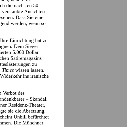
ich die nächsten 50
h verstaubte Ansichten
sehen. Dass Sie eine
Jugend werden, wenn so
Ihre Einrichtung hat zu
eugnen. Dem Sieger
ierten 5.000 Dollar
schen Satiremagazins
tteslästerungen zu
n Times
wissen lassen.
iderkehr ins iranische
n Verbot des
 undenkbarer – Skandal.
ner Residenz-Theater,
gte sie die Absetzung.
cheint Unbill befürchtet
kommen. Die Münchner