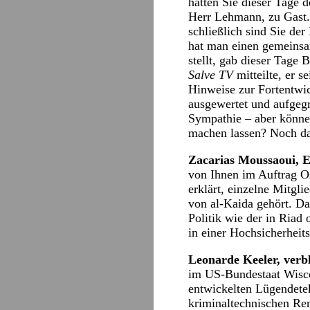
hatten Sie dieser Tage 
Herr Lehmann, zu Gast
schließlich sind Sie de
hat man einen gemeinsa
stellt, gab dieser Tage
Salve TV
mitteilte, er s
Hinweise zur Fortentwic
ausgewertet und aufgegr
Sympathie – aber können
machen lassen? Noch da
Zacarias Moussaoui, E
von Ihnen im Auftrag O
erklärt, einzelne Mitgl
von al-Kaida gehört. Da
Politik wie der in Riad
in einer Hochsicherheit
Leonarde Keeler, verb
im US-Bundestaat Wiscon
entwickelten Lügendetek
kriminaltechnischen Ren