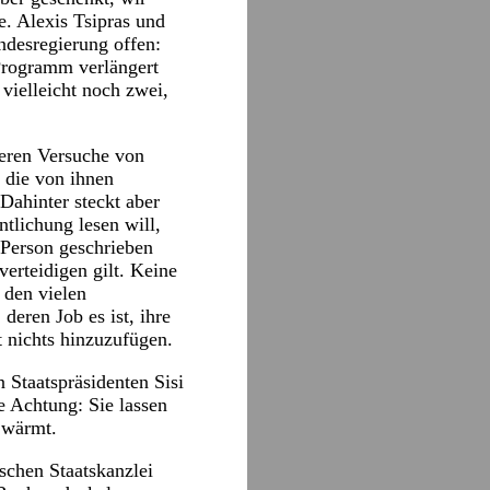
e. Alexis Tsipras und
ndesregierung offen:
Programm verlängert
vielleicht noch zwei,
teren Versuche von
 die von ihnen
„Dahinter steckt aber
ntlichung lesen will,
e Person geschrieben
verteidigen gilt. Keine
 den vielen
deren Job es ist, ihre
t nichts hinzuzufügen.
 Staatspräsidenten Sisi
e Achtung: Sie lassen
 wärmt.
schen Staatskanzlei