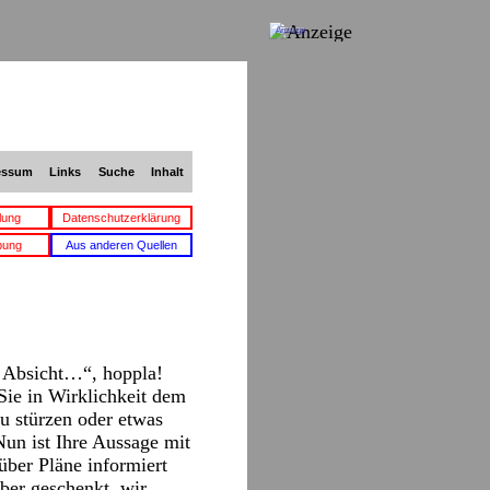
Anzeige
essum
Links
Suche
Inhalt
lung
Datenschutzerklärung
bung
Aus anderen Quellen
 Absicht…“, hoppla!
 Sie in Wirklichkeit dem
u stürzen oder etwas
Nun ist Ihre Aussage mit
 über Pläne informiert
ber geschenkt, wir