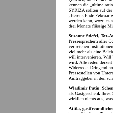
kennen die „ultima rati
SYRIZA sollten auf der 
„Bereits Ende Februar 
werden kann, wozu es ab
drei Monate flüssige Mit
Susanne Stiefel, Taz-A
Pressesprechern aller 
vertretenen Institutione
viel mehr als eine Belei
will intervenieren. Will
wird. Alle reden derzeit
Widerrede. Dringend not
Pressestellen von Untern
Auftraggeber in den sch
Wladimir Putin, Sche
als Gastgeschenk Ihres 
wirklich nichts aus, w
Attila, gastfreundlich