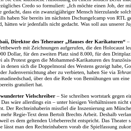
bezügliches Credo so formuliert: „Ich möchte einen Job, der m
te gedacht, dass ein zwanzigjähriger Mensch hierzulande solc
alls haben Sie bereits im nächsten Dschungelcamp von RTL ge
d, hätten wir jedenfalls nicht gedacht. Was soll aus unserer 
aii, Direktor des Teheraner „Hauses der Karikaturen“
– 
Wettbewerb mit Zeichnungen aufgerufen, die den Holocaust l
00 Dollar, für den zweiten Platz sind 8.000, für den Drittplaz
ei als Protest gegen die Mohammed-Karikaturen des französi
 in denen sich die Doppelmoral des Westens gezeigt habe, Go
der Judenvernichtung aber zu verbieten, haben Sie via
Tehra
madinedschad, über den die Rede von Bemühungen um eine W
ereits gratuliert hat.
ewunderter Vielschreiber
– Sie schreiben wortstark gegen ei
 Das wäre allerdings ein – unter hiesigen Verhältnissen nicht
ht. Der Rechteinhaberin missfiel die Inszenierung am Münche
ei mehr Regie-Text denn Bertolt Brechts Arbeit. Deshalb verlan
 weil es dem geltenden Urheberrecht entspricht. Das Theater s
e lässt man den Rechteinhabern vorab die Spielfassung zu