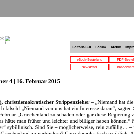
ook
Editorial 2.0
Forum
Archiv
Impr
eBook-Bestellung
PDF-Bestel
Newsletter
Bannerwer
er 4 | 16. Februar 2015
, christdemokratischer Strippenzieher
– „Niemand hat die
och falsch! „Niemand von uns hat ein Interesse daran“, sagten
ebruar „Griechenland zu schaden oder gar diese Regierung z
 hätte man früher und leichter und billiger haben können.“ 
er“ sybillinisch. Sind Sie – möglicherweise, rein zufällig… –
 Griechenland zu verhindern? Ganz demokratisch natürlich. A