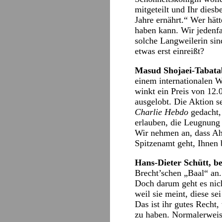
mitgeteilt und Ihr dies
Jahre ernährt.“ Wer hät
haben kann. Wir jedenf
solche Langweilerin sin
etwas erst einreißt?
Masud Shojaei-Tabatab
einem internationalen 
winkt ein Preis von 12.0
ausgelobt. Die Aktion s
Charlie Hebdo
gedacht,
erlauben, die Leugnung 
Wir nehmen an, dass Ah
Spitzenamt geht, Ihnen b
Hans-Dieter Schütt, b
Brecht’schen „Baal“ an.
Doch darum geht es nic
weil sie meint, diese s
Das ist ihr gutes Recht,
zu haben. Normalerweis