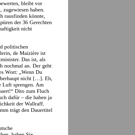
bewerten, bleibt vor
e, zugewiesen haben.
ch rausfinden könnte,
spüren der 36 Gerechten
haftigkeit nicht
d politischen
erin, de Maizière ist
inister. Das ist, als
h nochmal an. Der geht
ndes Wort: „Wenn Du
überhaupt nicht […]. Eh,
ie Luft sprengen. Am
auert!“ Dito zum Fluch
uch dafür – die haben ja
ichkeit der Wallraff.
mm trägt den Dauertitel
utsche
chen, haben Sie