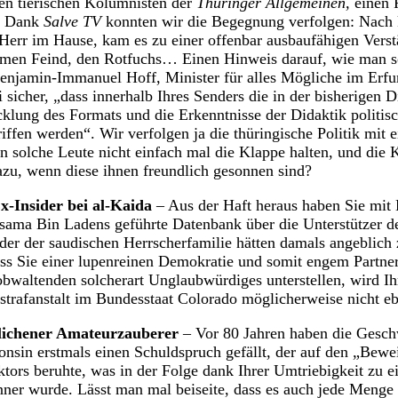
den tierischen Kolumnisten der
Thüringer Allgemeinen,
einen 
. Dank
Salve TV
konnten wir die Begegnung verfolgen: Nach 
r Herr im Hause, kam es zu einer offenbar ausbaufähigen Verst
men Feind, den Rotfuchs… Einen Hinweis darauf, wie man sol
 Benjamin-Immanuel Hoff, Minister für alles Mögliche im Erfurt
ei sicher, „dass innerhalb Ihres Senders die in der bisherigen
klung des Formats und die Erkenntnisse der Didaktik politis
iffen werden“. Wir verfolgen ja die thüringische Politik mit 
 solche Leute nicht einfach mal die Klappe halten, und die K
zu, wenn diese ihnen freundlich gesonnen sind?
x-Insider bei al-Kaida
– Aus der Haft heraus haben Sie mit 
sama Bin Ladens geführte Datenbank über die Unterstützer de
ieder der saudischen Herrscherfamilie hätten damals angeblic
ss Sie einer lupenreinen Demokratie und somit engem Partne
 obwaltenden solcherart Unglaubwürdiges unterstellen, wird 
sstrafanstalt im Bundesstaat Colorado möglicherweise nicht e
lichener Amateurzauberer
– Vor 80 Jahren haben die Gesch
sin erstmals einen Schuldspruch gefällt, der auf den „Bewe
tors beruhte, was in der Folge dank Ihrer Umtriebigkeit zu 
ner wurde. Lässt man mal beiseite, dass es auch jede Menge E