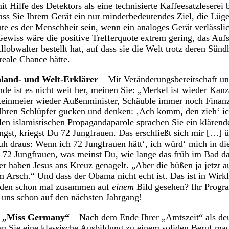
 Hilfe des Detektors als eine technisierte Kaffeesatzleserei 
dass Sie Ihrem Gerät ein nur minderbedeutendes Ziel, die Lüg
nte es der Menschheit sein, wenn ein analoges Gerät verlässli
Gewiss wäre die positive Trefferquote extrem gering, das Auf
llobwalter bestellt hat, auf dass sie die Welt trotz deren Sünd
reale Chance hätte.
land- und Welt-Erklärer
– Mit Veränderungsbereitschaft un
e ist es nicht weit her, meinen Sie: „Merkel ist wieder Kanzl
teinmeier wieder Außenminister, Schäuble immer noch Finanzm
Ihren Schlüpfer gucken und denken: ‚Ach komm, den zieh‘ ic
len islamistischen Propagandaparole sprachen Sie ein kläre
engst, kriegst Du 72 Jungfrauen. Das erschließt sich mir […] 
h draus: Wenn ich 72 Jungfrauen hätt‘, ich würd‘ mich in d
 72 Jungfrauen, was meinst Du, wie lange das früh im Bad d
r haben Jesus ans Kreuz genagelt. „Aber die büßen ja jetzt a
m Arsch.“ Und dass der Obama nicht echt ist. Das ist in Wirkl
eiden schon mal zusammen auf
einem
Bild gesehen? Ihr Progra
 uns schon auf den nächsten Jahrgang!
le „Miss Germany“
– Nach dem Ende Ihrer „Amtszeit“ als de
n Sie eine klassische Ausbildung zu einem soliden Beruf ma