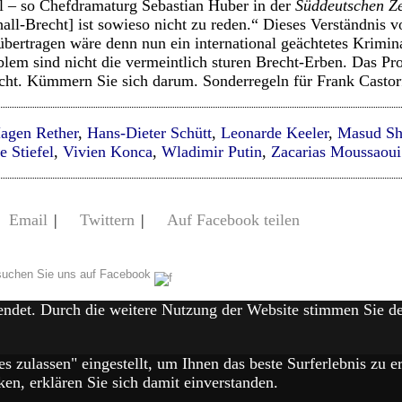
il – so Chefdramaturg Sebastian Huber in der
Süddeutschen Z
all-Brecht] ist sowieso nicht zu reden.“ Dieses Verständnis v
t übertragen wäre denn nun ein international geächtetes Krimi
blem sind nicht die vermeintlich sturen Brecht-Erben. Das Pro
ht. Kümmern Sie sich darum. Sonderregeln für Frank Castorf 
agen Rether
,
Hans-Dieter Schütt
,
Leonarde Keeler
,
Masud Sho
e Stiefel
,
Vivien Konca
,
Wladimir Putin
,
Zacarias Moussaoui
Email
|
Twittern
|
Auf Facebook teilen
uchen Sie uns auf Facebook
endet. Durch die weitere Nutzung der Website stimmen Sie 
es zulassen" eingestellt, um Ihnen das beste Surferlebnis zu
en, erklären Sie sich damit einverstanden.