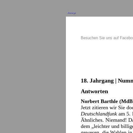
Anzeige
Besuchen Sie uns auf Faceb
18. Jahrgang | Numm
Antworten
Norbert Barthle (MdB)
Jetzt zitieren wir Sie d
Deutschlandfunk
am 5. F
Ähnliches. Niemand! Das
dem „leichter und billig
gewesen, die Wahlen in