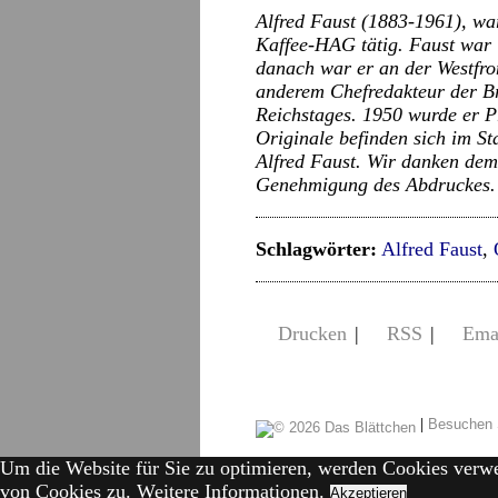
Alfred Faust (1883-1961), w
Kaffee-HAG tätig. Faust war 
danach war er an der Westfro
anderem Chefredakteur der Br
Reichstages. 1950 wurde er P
Originale befinden sich im S
Alfred Faust. Wir danken dem 
Genehmigung des Abdruckes.
Schlagwörter:
Alfred Faust
,
Drucken
|
RSS
|
Ema
|
Besuchen 
Um die Website für Sie zu optimieren, werden Cookies verw
von Cookies zu.
Weitere Informationen.
Akzeptieren