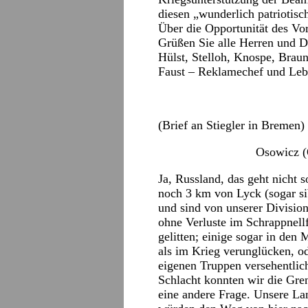
diesen „wunderlich patriotisch
Über die Opportunität des Vors
Grüßen Sie alle Herren und D
Hülst, Stelloh, Knospe, Brau
Faust – Reklamechef und Le
(Brief an Stiegler in Bremen)
Osowicz (
Ja, Russland, das geht nicht 
noch 3 km von Lyck (sogar sib
und sind von unserer Divisio
ohne Verluste im Schrappnellf
gelitten; einige sogar in den
als im Krieg verunglücken, o
eigenen Truppen versehentlich
Schlacht konnten wir die Gre
eine andere Frage. Unsere La