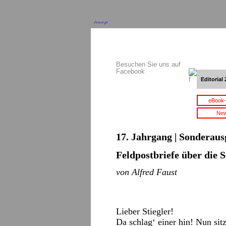
Anzeige
Besuchen Sie uns auf
Facebook
Editorial 
eBook-
New
17. Jahrgang | Sonderaus
Feldpostbriefe über die 
von Alfred Faust
Lieber Stiegler!
Da schlag‘ einer hin! Nun sitz