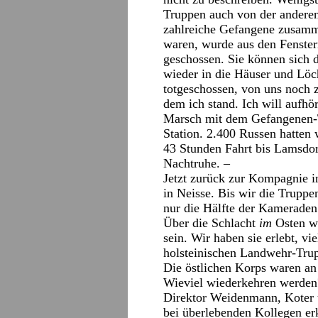
Truppen auch von der anderen
zahlreiche Gefangene zusamm
waren, wurde aus den Fenster
geschossen. Sie können sich 
wieder in die Häuser und Löch
totgeschossen, von uns noch z
dem ich stand. Ich will aufhö
Marsch mit dem Gefangenen-Tr
Station. 2.400 Russen hatten
43 Stunden Fahrt bis Lamsdor
Nachtruhe. –
Jetzt zurück zur Kompagnie i
in Neisse. Bis wir die Truppe
nur die Hälfte der Kamerade
Über die Schlacht
im
Osten we
sein. Wir haben sie erlebt, vi
holsteinischen Landwehr-Tru
Die östlichen Korps waren an
Wieviel wiederkehren werden?
Direktor Weidenmann, Koter us
bei überlebenden Kollegen erk