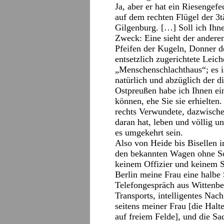
Ja, aber er hat ein Riesengef
auf dem rechten Flügel der 3
Gilgenburg. […] Soll ich Ihne
Zweck: Eine sieht der andere
Pfeifen der Kugeln, Donner d
entsetzlich zugerichtete Leic
„Menschenschlachthaus“; es is
natürlich und abzüglich der 
Ostpreußen habe ich Ihnen ein
können, ehe Sie sie erhielten.
rechts Verwundete, dazwischen
daran hat, leben und völlig u
es umgekehrt sein.
Also von Heide bis Bisellen 
den bekannten Wagen ohne Sch
keinem Offizier und keinem 
Berlin meine Frau eine halbe
Telefongespräch aus Wittenb
Transports, intelligentes Nac
seitens meiner Frau [die Halte
auf freiem Felde], und die S