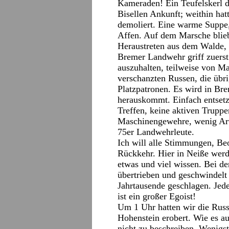
Kameraden! Ein Teufelskerl d
Bisellen Ankunft; weithin hat
demoliert. Eine warme Suppe
Affen. Auf dem Marsche blie
Heraustreten aus dem Walde, 
Bremer Landwehr griff zuerst
auszuhalten, teilweise von M
verschanzten Russen, die übri
Platzpatronen. Es wird in Bre
herauskommt. Einfach entsetzl
Treffen, keine aktiven Truppe
Maschinengewehre, wenig Art
75er Landwehrleute.
Ich will alle Stimmungen, Be
Rückkehr. Hier in Neiße werde
etwas und viel wissen. Bei d
übertrieben und geschwindelt 
Jahrtausende geschlagen. Jede
ist ein großer Egoist!
Um 1 Uhr hatten wir die Rus
Hohenstein erobert. Wie es au
nicht zu beschreiben. Wenigs