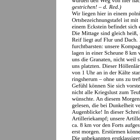
würden den Weg von hier na
gestrichen! – d. Red.)
Wir liegen hier in einem polni
Ortsbezeichnungstafel ist mit
einem Eckstein befindet sich
Die Mittage sind gleich heiß, 
Reif liegt auf Flur und Dach.
furchtbarsten: unsere Kompag
lagen in einer Scheune 8 km
uns die Granaten, nicht weil 
uns platzten. Dieser Höllenlär
von 1 Uhr an in der Kälte st
ringsherum – ohne uns zu tref
Gefühl können Sie sich vorste
nicht alle Kriegslust zum Teu
wünschte. An diesem Morgen 
gelesen, die bei Dunkelheit v
Augenblicke! In dieser Schre
Artilleriekampf; unsere Artill
ca. 8 km vor den Forts aufgest
erst morgen. Erstürmen könne
Die unbekannten erstklassigen