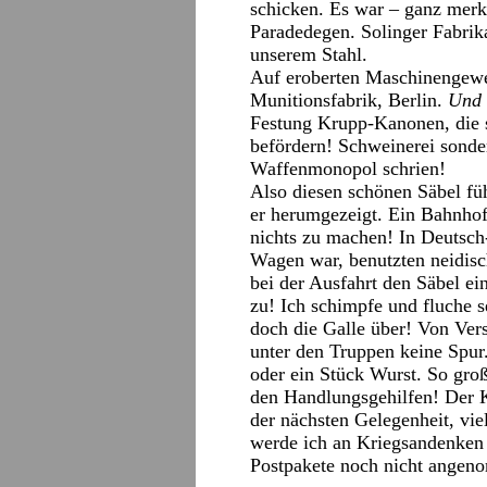
schicken. Es war – ganz merk
Paradedegen. Solinger Fabrika
unserem Stahl.
Auf eroberten Maschinengewe
Munitionsfabrik, Berlin.
Und
Festung Krupp-Kanonen, die 
befördern! Schweinerei sonde
Waffenmonopol schrien!
Also diesen schönen Säbel fü
er herumgezeigt. Ein Bahnhofs
nichts zu machen! In Deutsch
Wagen war, benutzten neidis
bei der Ausfahrt den Säbel e
zu! Ich schimpfe und fluche s
doch die Galle über! Von Ver
unter den Truppen keine Spur
oder ein Stück Wurst. So gro
den Handlungsgehilfen! Der K
der nächsten Gelegenheit, vie
werde ich an Kriegsandenken 
Postpakete noch nicht ange