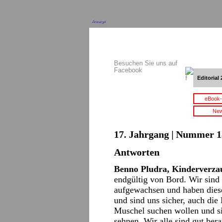
Anzeige
Besuchen Sie uns auf
Facebook
Editorial 
eBook-
New
17. Jahrgang | Nummer 18
Antworten
Benno Pludra, Kinderverza
endgültig von Bord. Wir sind 
aufgewachsen und haben dies
und sind uns sicher, auch die
Muschel suchen wollen und si
sehnen. Wir alle sind gut ber