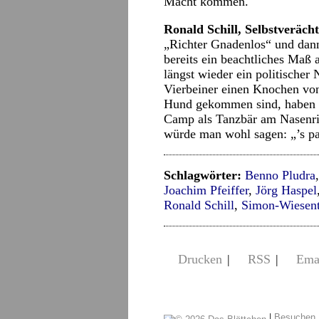
Macht kommen.
Ronald Schill, Selbstverächt
„Richter Gnadenlos“ und dann 
bereits ein beachtliches Maß 
längst wieder ein politische
Vierbeiner einen Knochen von
Hund gekommen sind, haben Si
Camp als Tanzbär am Nasenrin
würde man wohl sagen: „’s pa
Schlagwörter:
Benno Pludra
Joachim Pfeiffer
,
Jörg Haspel
Ronald Schill
,
Simon-Wiesent
Drucken
|
RSS
|
Ema
|
Besuchen 