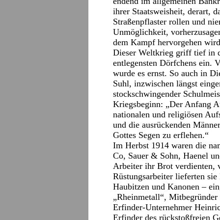
endend im allgemeinen Bankr
ihrer Staatsweisheit, derart,
Straßenpflaster rollen und nie
Unmöglichkeit, vorherzusagen
dem Kampf hervorgehen wird
Dieser Weltkrieg griff tief in
entlegensten Dörfchens ein. V
wurde es ernst. So auch in Di
Suhl, inzwischen längst eing
stockschwingender Schulmeis
Kriegsbeginn: „Der Anfang Au
nationalen und religiösen Au
und die ausrückenden Männer 
Gottes Segen zu erflehen.“
Im Herbst 1914 waren die na
Co, Sauer & Sohn, Haenel un
Arbeiter ihr Brot verdienten, 
Rüstungsarbeiter lieferten si
Haubitzen und Kanonen – ein
„Rheinmetall“, Mitbegründer
Erfinder-Unternehmer Heinric
Erfinder des rückstoßfreien G