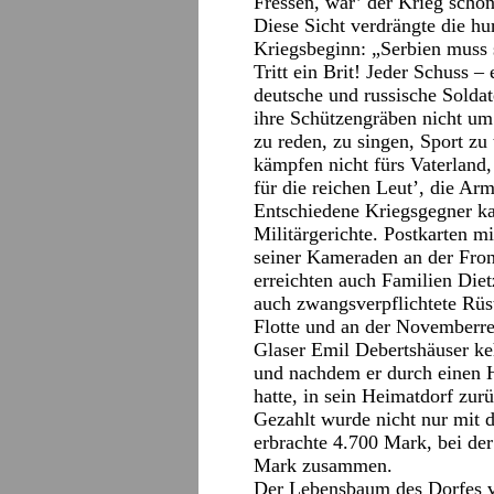
Fressen, wär’ der Krieg schon
Diese Sicht verdrängte die hu
Kriegsbeginn: „Serbien muss s
Tritt ein Brit! Jeder Schuss –
deutsche und russische Soldat
ihre Schützengräben nicht um
zu reden, zu singen, Sport zu
kämpfen nicht fürs Vaterland,
für die reichen Leut’, die Ar
Entschiedene Kriegsgegner k
Militärgerichte. Postkarten 
seiner Kameraden an der Fro
erreichten auch Familien Die
auch zwangsverpflichtete Rüs
Flotte und an der Novemberre
Glaser Emil Debertshäuser keh
und nachdem er durch einen 
hatte, in sein Heimatdorf zur
Gezahlt wurde nicht nur mit 
erbrachte 4.700 Mark, bei de
Mark zusammen.
Der Lebensbaum des Dorfes v