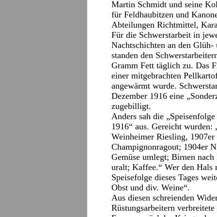
Martin Schmidt und seine Kol
für Feldhaubitzen und Kanone
Abteilungen Richtmittel, Kar
Für die Schwerstarbeit in je
Nachtschichten an den Glüh- 
standen den Schwerstarbeite
Gramm Fett täglich zu. Das Fr
einer mitgebrachten Pellkarto
angewärmt wurde. Schwerstarb
Dezember 1916 eine „Sonderz
zugebilligt.
Anders sah die „Speisenfolge
1916“ aus. Gereicht wurden: 
Weinheimer Riesling, 1907er 
Champignonragout; 1904er Ni
Gemüse umlegt; Birnen nach 
uralt; Kaffee.“ Wer den Hals n
Speisefolge dieses Tages weit
Obst und div. Weine“.
Aus diesen schreienden Widers
Rüstungsarbeitern verbreitete