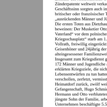
Zünderpatente weltweit verka
Geschäftssinn sorgten auch im 
britischer oder französische
„ausrückenden Männer und Jü
Die ersten Toten aus Dietzha
beweinen: Der Musketier Otto
Vaterland“ vor dem polnisch
Kriegsschauplatz“ starb am 1
Vollrath, freiwillig eingerückt
Geisenhöner und 24jährig de
alteingesessener Familienzwe
Insgesamt zum Kriegsdienst g
172 Männer und Jugendliche a
erklärten Kriegsziele, die nic
Lebensentwürfen zu tun hatte
verschollen, zerfetzt, vermis
Heimatdorf zurück, zwölf wei
Gefangenschaft, Hugo Schmidt
Hermann und Otto verbluteten
jüngste Sohn der Familie, ar
Unternehmen beschäftigte 5.5