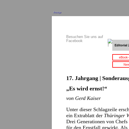
Anzeige
Besuchen Sie uns auf
Facebook
Editorial 
eBook-
New
17. Jahrgang | Sonderaus
„Es wird ernst!“
von Gerd Kaiser
Unter dieser Schlagzeile ers
ein Extrablatt der
Thüringer 
Drei Generationen von Chefs 
für den Ernstfall gewirkt. Al