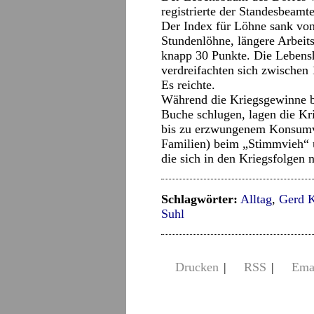
registrierte der Standesbeamt
Der Index für Löhne sank von
Stundenlöhne, längere Arbeit
knapp 30 Punkte. Die Lebensha
verdreifachten sich zwischen
Es reichte.
Während die Kriegsgewinne 
Buche schlugen, lagen die Kr
bis zu erzwungenem Konsumve
Familien) beim „Stimmvieh“ 
die sich in den Kriegsfolgen 
Schlagwörter:
Alltag
,
Gerd K
Suhl
Drucken
|
RSS
|
Ema