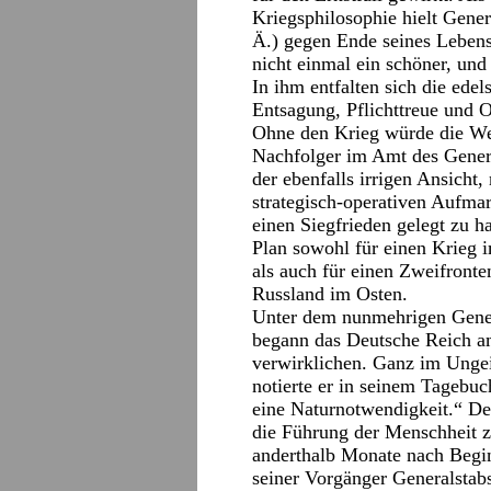
Kriegsphilosophie hielt Gene
Ä.) gegen Ende seines Lebens
nicht einmal ein schöner, und
In ihm entfalten sich die ed
Entsagung, Pflichttreue und O
Ohne den Krieg würde die We
Nachfolger im Amt des Genera
der ebenfalls irrigen Ansicht
strategisch-operativen Aufma
einen Siegfrieden gelegt zu 
Plan sowohl für einen Krieg 
als auch für einen Zweifront
Russland im Osten.
Unter dem nunmehrigen Gener
begann das Deutsche Reich a
verwirklichen. Ganz im Ungei
notierte er in seinem Tagebuc
eine Naturnotwendigkeit.“ Deu
die Führung der Menschheit z
anderthalb Monate nach Begin
seiner Vorgänger Generalstabs