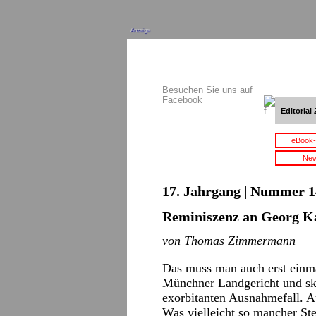
Anzeige
Besuchen Sie uns auf
Facebook
Editorial 
eBook-
New
17. Jahrgang | Nummer 14 
Reminiszenz an Georg K
von Thomas Zimmermann
Das muss man auch erst einma
Münchner Landgericht und ska
exorbitanten Ausnahmefall. A
Was vielleicht so mancher St