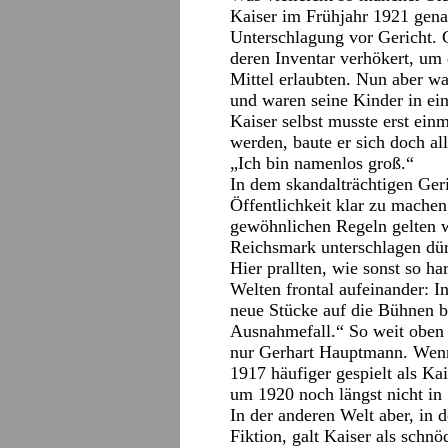
Kaiser im Frühjahr 1921 gen
Unterschlagung vor Gericht. G
deren Inventar verhökert, um 
Mittel erlaubten. Nun aber w
und waren seine Kinder in e
Kaiser selbst musste erst ein
werden, baute er sich doch al
„Ich bin namenlos groß.“
In dem skandalträchtigen Ger
Öffentlichkeit klar zu machen,
gewöhnlichen Regeln gelten w
Reichsmark unterschlagen dür
Hier prallten, wie sonst so h
Welten frontal aufeinander: In
neue Stücke auf die Bühnen br
Ausnahmefall.“ So weit oben
nur Gerhart Hauptmann. Wenn
1917 häufiger gespielt als Ka
um 1920 noch längst nicht in 
In der anderen Welt aber, in d
Fiktion, galt Kaiser als schnö