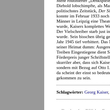
Mehr routinierter „Denkspiele
Diebold lobschimpfte, als Ma
politischstes Zeitstück,
Der Si
konnte im Februar 1933 noch 
Männer in Leipzig eine Thea
wurde, Kaisers komplettes We
Der Vielschreiber starb just 
wurde. Sein bisschen übrig ge
Jahr 1945 tief verbittert. Da
seiner Heimat dumm: Ausgerech
Treiben Eingestiegene dient 
Förderpreis junger Schriftste
skurriler aber, dass sich Kai
sondern mit Bezug auf Otto I. 
da scheint der einst so bedeut
gekommen zu sein.
Schlagwörter:
Georg Kaiser