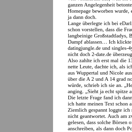
ganzen Angelegenheit betonten
Homepage beworben wurde, er
ja dann doch.
Lange überlegte ich bei eDar
schon vorstellen, dass die Fr
langbeinige Großstadtladys, 
Dampf ablassen… Ich klickte 
datingjungle.de und singles-4
nicht doch 2-date.de überzeug
Also zahlte ich erst mal die 1
nette Leute, dachte ich, als 
aus Wuppertal und Nicole aus
über die A 2 und A 14 grad n
würde, schrieb ich sie an. „H
anging. „Sieht ja echt spitze
Die letzte Frage fand ich dan
ich hatte meinen Text schon a
Ziemlich gespannt loggte ich 
nicht geantwortet. Auch am z
gelesen, dass solche Börsen o
anschreiben, als dann doch Po