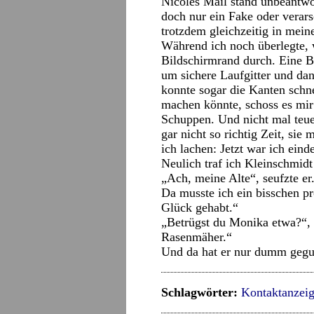
Nicoles Mail stand unbeantwor
doch nur ein Fake oder verars
trotzdem gleichzeitig in me
Während ich noch überlegte, 
Bildschirmrand durch. Eine B
um sichere Laufgitter und d
konnte sogar die Kanten schn
machen könnte, schoss es mir
Schuppen. Und nicht mal teuer
gar nicht so richtig Zeit, si
ich lachen: Jetzt war ich ein
Neulich traf ich Kleinschmid
„Ach, meine Alte“, seufzte er
Da musste ich ein bisschen pro
Glück gehabt.“
„Betrügst du Monika etwa?“, f
Rasenmäher.“
Und da hat er nur dumm gegu
Schlagwörter:
Kontaktanzei