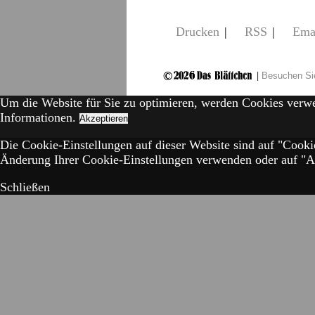
Drucken
|
RSS
|
Ema
|
Besuchen Si
Um die Website für Sie zu optimieren, werden Cookies verw
Informationen.
Akzeptieren
Die Cookie-Einstellungen auf dieser Website sind auf "Cooki
Änderung Ihrer Cookie-Einstellungen verwenden oder auf "Akz
Schließen