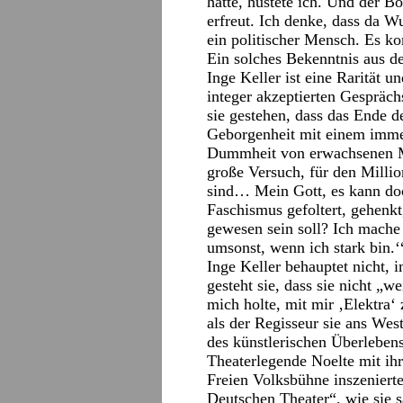
hatte, hustete ich. Und der 
erfreut. Ich denke, dass da W
ein politischer Mensch. Es 
Ein solches Bekenntnis aus d
Inge Keller ist eine Rarität 
integer akzeptierten Gespräc
sie gestehen, dass das Ende d
Geborgenheit mit einem imme
Dummheit von erwachsenen Me
große Versuch, für den Mill
sind… Mein Gott, es kann doc
Faschismus gefoltert, gehenk
gewesen sein soll? Ich mache
umsonst, wenn ich stark bin.‘
Inge Keller behauptet nicht, 
gesteht sie, dass sie nicht „w
mich holte, mit mir ‚Elektra
als der Regisseur sie ans Wes
des künstlerischen Überlebens 
Theaterlegende Noelte mit ih
Freien Volksbühne inszeniert
Deutschen Theater“, wie sie 