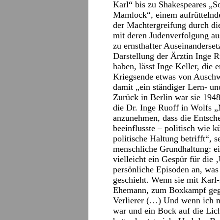
Karl“ bis zu Shakespeares „
Mamlock“, einem aufrüttelnde
der Machtergreifung durch die
mit deren Judenverfolgung au
zu ernsthafter Auseinanderset
Darstellung der Ärztin Inge R
haben, lässt Inge Keller, die
Kriegsende etwas von Auschwi
damit „ein ständiger Lern- u
Zurück in Berlin war sie 194
die Dr. Inge Ruoff in Wolfs „
anzunehmen, dass die Entsche
beeinflusste – politisch wie k
politische Haltung betrifft“, s
menschliche Grundhaltung: ei
vielleicht ein Gespür für die 
persönliche Episoden an, was 
geschieht. Wenn sie mit Karl
Ehemann, zum Boxkampf gegang
Verlierer (…) Und wenn ich m
war und ein Bock auf die Lich