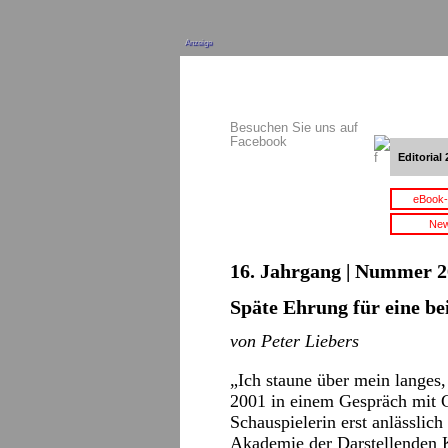
Anzeige
Besuchen Sie uns auf
Facebook
Editorial 
eBook-
New
16. Jahrgang | Nummer 2
Späte Ehrung für eine be
von Peter Liebers
„Ich staune über mein langes,
2001 in einem Gespräch mit G
Schauspielerin erst anlässlic
Akademie der Darstellenden K