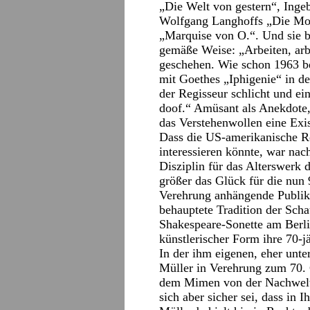
„Die Welt von gestern“, Ing
Wolfgang Langhoffs „Die Moo
„Marquise von O.“. Und sie b
gemäße Weise: „Arbeiten, arbe
geschehen. Wie schon 1963 be
mit Goethes „Iphigenie“ in d
der Regisseur schlicht und ei
doof.“ Amüsant als Anekdote, 
das Verstehenwollen eine Exis
Dass die US-amerikanische Re
interessieren könnte, war nac
Disziplin für das Alterswerk 
größer das Glück für die nun 9
Verehrung anhängende Publiku
behauptete Tradition der Scha
Shakespeare-Sonette am Berli
künstlerischer Form ihre 70-
In der ihm eigenen, eher unte
Müller in Verehrung zum 70. 
dem Mimen von der Nachwelt 
sich aber sicher sei, dass in