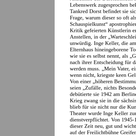
Lebenswerk zugesprochen bek
Tankred Dorst befindet sie sic
Frage, warum dieser so oft a
Schauspielkunst“ apostrophie
Kritik gefeierten Künstlerin e
Anstellen, in der „Warteschlei
unwürdig. Inge Keller, die a
Elternhaus hineingeborene T
wie sie es selbst nennt, als „
nach ihrer Entscheidung für d
werden muss. „Mein Vater, ein 
wenn nicht, kriegste keen Ge
Von einer „höheren Bestimmun
seien „Zufälle, nichts Beson
debütierte sie 1942 am Berli
Krieg zwang sie in die sächs
blieb für sie nicht nur die K
Theater wurde Inge Keller zu
dienstverpflichtet. Von 1945-1
dieser Zeit neu, gut und wich
auf der Freilichtbühne Greifen