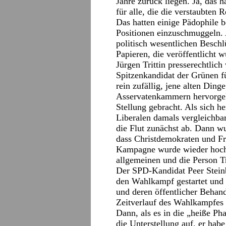
Jahre zurück liegen. Ja, das h
für alle, die die verstaubte
Das hatten einige Pädophile b
Positionen einzuschmuggeln. 
politisch wesentlichen Beschl
Papieren, die veröffentlicht 
Jürgen Trittin presserechtlich
Spitzenkandidat der Grünen f
rein zufällig, jene alten Din
Asservatenkammern hervorgekl
Stellung gebracht. Als sich he
Liberalen damals vergleichba
die Flut zunächst ab. Dann w
dass Christdemokraten und Fr
Kampagne wurde wieder hochg
allgemeinen und die Person Tr
Der SPD-Kandidat Peer Steinb
den Wahlkampf gestartet und 
und deren öffentlicher Beha
Zeitverlauf des Wahlkampfes
Dann, als es in die „heiße Ph
die Unterstellung auf, er habe