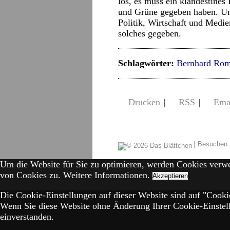
los, es muss ein klandestin
und Grüne gegeben haben. Un
Politik, Wirtschaft und Medien
solches gegeben.
Schlagwörter:
Bernhard Rom
Drucken
|
RSS
|
Ema
|
Besuchen 
Um die Website für Sie zu optimieren, werden Cookies verw
von Cookies zu.
Weitere Informationen.
Akzeptieren
Die Cookie-Einstellungen auf dieser Website sind auf "Cookie
Wenn Sie diese Website ohne Änderung Ihrer Cookie-Einstell
einverstanden.