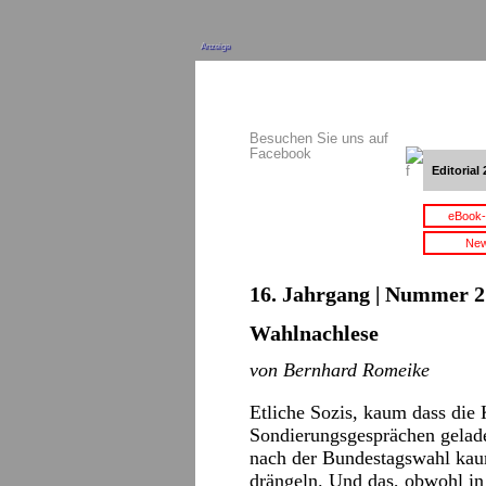
Anzeige
Besuchen Sie uns auf
Facebook
Editorial 
eBook-
New
16. Jahrgang | Nummer 21
Wahlnachlese
von Bernhard Romeike
Etliche Sozis, kaum dass die 
Sondierungsgesprächen gelade
nach der Bundestagswahl kaum
drängeln. Und das, obwohl in