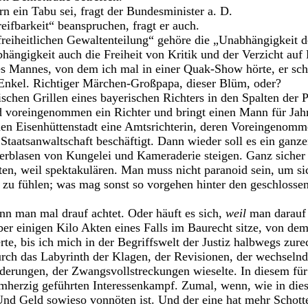
n ein Tabu sei, fragt der Bundesminister a. D.
fbarkeit“ beanspruchen, fragt er auch.
freiheitlichen Gewaltenteilung“ gehöre die „Unabhängigkeit d
hängigkeit auch die Freiheit von Kritik und der Verzicht auf 
es Mannes, von dem ich mal in einer Quak-Show hörte, er sch
 Enkel. Richtiger Märchen-Großpapa, dieser Blüm, oder?
schen Grillen eines bayerischen Richters in den Spalten der P
nd voreingenommen ein Richter und bringt einen Mann für Jahre
chen Eisenhüttenstadt eine Amtsrichterin, deren Voreingenom
Staatsanwaltschaft beschäftigt. Dann wieder soll es ein ganz
erblasen von Kungelei und Kameraderie steigen. Ganz sicher s
ten, weil spektakulären. Man muss nicht paranoid sein, um si
 zu fühlen; was mag sonst so vorgehen hinter den geschlosse
nn man mal drauf achtet. Oder häuft es sich,
weil
man darauf 
ber einigen Kilo Akten eines Falls im Baurecht sitze, von dem
rte, bis ich mich in der Begriffswelt der Justiz halbwegs zur
urch das Labyrinth der Klagen, der Revisionen, der wechselnd
rderungen, der Zwangsvollstreckungen wieselte. In diesem fü
herzig geführten Interessenkampf. Zumal, wenn, wie in dies
 Und Geld sowieso vonnöten ist. Und der eine hat mehr Schott