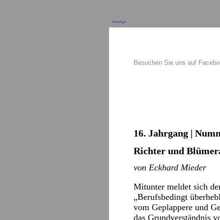
Anzeige
Besuchen Sie uns auf Faceb
16. Jahrgang | Numme
Richter und Blümera
von Eckhard Mieder
Mitunter meldet sich de
„Berufsbedingt überhebl
vom Geplappere und Gekl
das Grundverständnis v