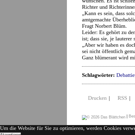
wünschen. Es ist schließ
Richter und Richterinne
„Kann es sein, dass sol
amtgemachte Überheblich
Fragt Norbert Blüm.
Leider: Es gehört zu de
ist; dass sie, je lautere
„Aber wir haben es doch
sei nicht öffentlich ge
Ganz blümerant wird mi
Schlagwörter:
Debatti
Drucken
|
RSS
|
|
Bes
Um die Website für Sie zu optimieren, werden Cookies verw
Akzeptieren