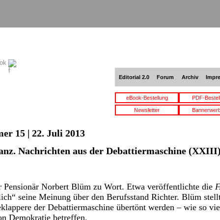
ook
Editorial 2.0
Forum
Archiv
Impr
eBook-Bestellung
PDF-Bestel
Newsletter
Bannerwer
r 15 | 22. Juli 2013
nz. Nachrichten aus der Debattiermaschine (XXIII
r Pensionär Norbert Blüm zu Wort. Etwa veröffentlichte die
F
ich“ seine Meinung über den Berufsstand Richter. Blüm stellt
appere der Debattiermaschine übertönt werden – wie so viel
on Demokratie betreffen.