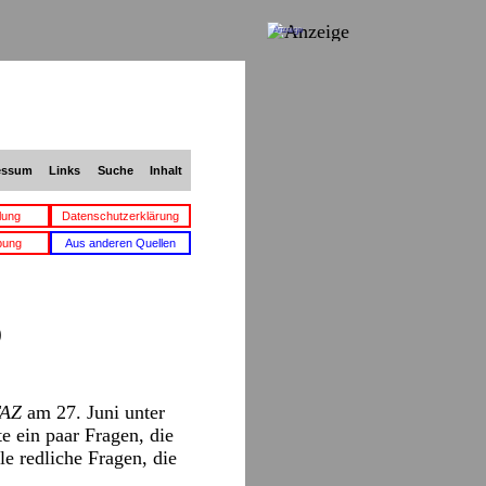
Anzeige
essum
Links
Suche
Inhalt
lung
Datenschutzerklärung
bung
Aus anderen Quellen
)
AZ
am 27. Juni unter
e ein paar Fragen, die
e redliche Fragen, die