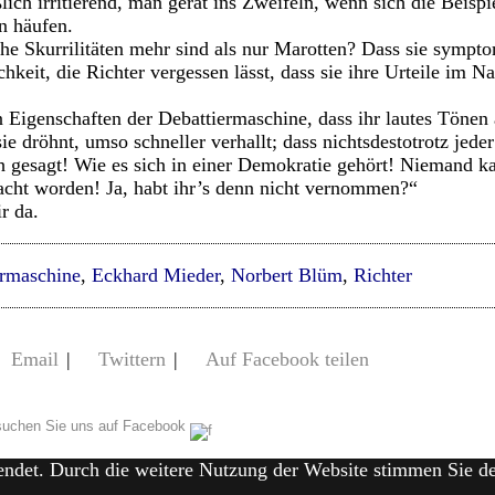
lich irritierend, man gerät ins Zweifeln, wenn sich die Beispie
n häufen.
che Skurrilitäten mehr sind als nur Marotten? Dass sie sympto
keit, die Richter vergessen lässt, dass sie ihre Urteile im N
n Eigenschaften der Debattiermaschine, dass ihr lautes Tönen
r sie dröhnt, umso schneller verhallt; dass nichtsdestotrotz jed
 gesagt! Wie es sich in einer Demokratie gehört! Niemand k
macht worden! Ja, habt ihr’s denn nicht vernommen?“
r da.
ermaschine
,
Eckhard Mieder
,
Norbert Blüm
,
Richter
Email
|
Twittern
|
Auf Facebook teilen
uchen Sie uns auf Facebook
endet. Durch die weitere Nutzung der Website stimmen Sie 