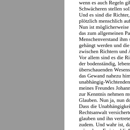
wenn es auch Regeln gib
Schwächeren stellen so
Und es sind die Richter
plötzlich menschlich a
Nun ist möglicherweise 
das zum allgemeinen Pa
Menschenverstand ihm si
gehängt werden und di
zwischen Richtern und 
Vor allem sind es die R
der bodenständig, leben
überschauenden Wesens 
das Gewand nahezu himm
unabhängig-Wichtenden e
meines Freundes Johann
zur Kenntnis nehmen mu
Glauben. Nun ja, nun do
Dass die Unabhängigkeit 
Rechtsanwalt versichert
glauben und ihn vertrete
zudem. Und wahr ist, da