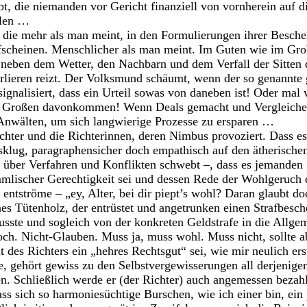
t, die niemanden vor Gericht finanziell von vornherein auf di
llen …
, die mehr als man meint, in den Formulierungen ihrer Besche
ufscheinen. Menschlicher als man meint. Im Guten wie im Gro
neben dem Wetter, den Nachbarn und dem Verfall der Sitten 
rlieren reizt. Der Volksmund schäumt, wenn der so genannte
gnalisiert, dass ein Urteil sowas von daneben ist! Oder mal 
e Großen davonkommen! Wenn Deals gemacht und Vergleiche
Anwälten, um sich langwierige Prozesse zu ersparen …
ichter und die Richterinnen, deren Nimbus provoziert. Dass e
sklug, paragraphensicher doch empathisch auf den ätherischen
über Verfahren und Konflikten schwebt –, dass es jemanden 
lischer Gerechtigkeit sei und dessen Rede der Wohlgeruch d
ntströme – „ey, Alter, bei dir piept’s wohl? Daran glaubt d
es Tütenholz, der entrüstet und angetrunken einen Strafbesc
sste und sogleich von der konkreten Geldstrafe in die Allge
ch. Nicht-Glauben. Muss ja, muss wohl. Muss nicht, sollte a
des Richters ein „hehres Rechtsgut“ sei, wie mir neulich erst
e, gehört gewiss zu den Selbstvergewisserungen all derjenigen
n. Schließlich werde er (der Richter) auch angemessen bezahlt
ss sich so harmoniesüchtige Burschen, wie ich einer bin, ein 