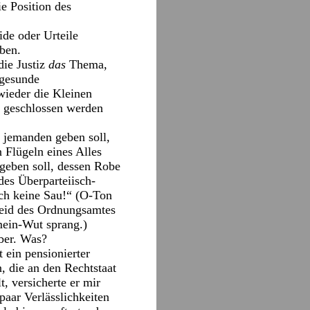
e Position des
ide oder Urteile
ben.
die Justiz
das
Thema,
 gesunde
wieder die Kleinen
 geschlossen werden
s jemanden geben soll,
 Flügeln eines Alles
geben soll, dessen Robe
es Überparteiisch-
och keine Sau!“ (O-Ton
heid des Ordnungsamtes
mein-Wut sprang.)
ber. Was?
 ein pensionierter
, die an den Rechtstaat
, versicherte er mir
paar Verlässlichkeiten