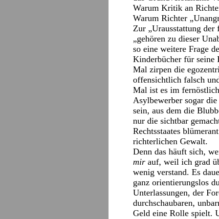
Warum Kritik an Richter
Warum Richter „Unangrei
Zur „Urausstattung der 
„gehören zu dieser Unab
so eine weitere Frage d
Kinderbücher für seine
Mal zirpen die egozentri
offensichtlich falsch u
Mal ist es im fernöstli
Asylbewerber sogar die 
sein, aus dem die Blubb
nur die sichtbar gemach
Rechtsstaates blümerant
richterlichen Gewalt.
Denn das häuft sich, we
mir
auf, weil ich grad ü
wenig verstand. Es daue
ganz orientierungslos d
Unterlassungen, der Fo
durchschaubaren, unbarm
Geld eine Rolle spielt.