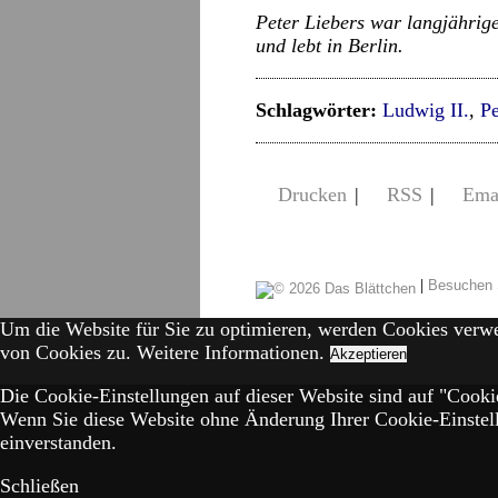
Peter Liebers war langjährig
und lebt in Berlin.
Schlagwörter:
Ludwig II.
,
Pe
Drucken
|
RSS
|
Ema
|
Besuchen 
Um die Website für Sie zu optimieren, werden Cookies verw
von Cookies zu.
Weitere Informationen.
Akzeptieren
Die Cookie-Einstellungen auf dieser Website sind auf "Cookie
Wenn Sie diese Website ohne Änderung Ihrer Cookie-Einstell
einverstanden.
Schließen