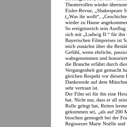
Theaterrollen wieder überno
Eisler-Revue, „Shakespeare So
(„Was ihr wollt“, „Geschicht
wieder zu Hause angekomme
So ereignisreich sein Ausflug
sich mit „Ludwig II.“ für ihn
Bayerischen Filmpreises ist S
mich zunächst über die Bestät
Gefühl, wenn ehrliche, passio
wahrgenommen und honoriert w
die Branche erfährt durch dies
Vergangenheit gut gemacht h
gleichen Respekt vor diesem B
Dankesrede auf dem Münchner 
sehr vertraut ist.
Der Film sei für ihn eine Hera
hat. Nicht nur, dass er all s
Rolle gelegt hat, Reiten lern
gekommen sei, „als auf 200 Me
bisschen gemogelt bei der Fra
Regisseure Marie Noëlle und 