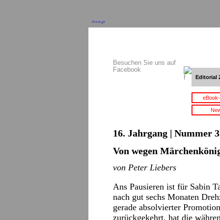
Anzeige
Besuchen Sie uns auf
Facebook
Editorial 
eBook-
New
16. Jahrgang | Nummer 3 
Von wegen Märchenköni
von Peter Liebers
Ans Pausieren ist für Sabin T
nach gut sechs Monaten Drehz
gerade absolvierter Promotio
zurückgekehrt, hat die währe