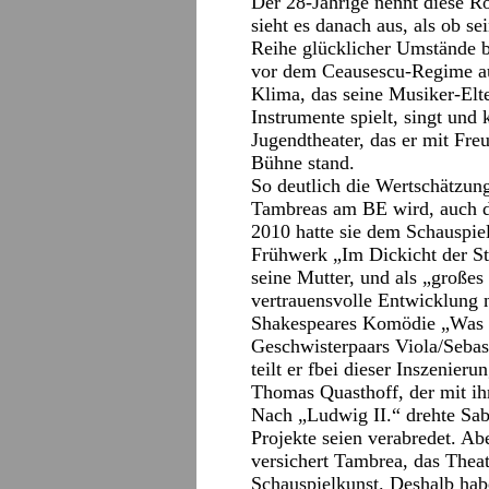
Der 28-Jährige nennt diese R
sieht es danach aus, als ob s
Reihe glücklicher Umstände b
vor dem Ceausescu-Regime au
Klima, das seine Musiker-Elt
Instrumente spielt, singt un
Jugendtheater, das er mit Fre
Bühne stand.
So deutlich die Wertschätzun
Tambreas am BE wird, auch di
2010 hatte sie dem Schauspiel
Frühwerk „Im Dickicht der St
seine Mutter, und als „großes 
vertrauensvolle Entwicklung n
Shakespeares Komödie „Was i
Geschwisterpaars Viola/Sebas
teilt er fbei dieser Inszenie
Thomas Quasthoff, der mit ih
Nach „Ludwig II.“ drehte Sab
Projekte seien verabredet. Abe
versichert Tambrea, das Theate
Schauspielkunst. Deshalb hab