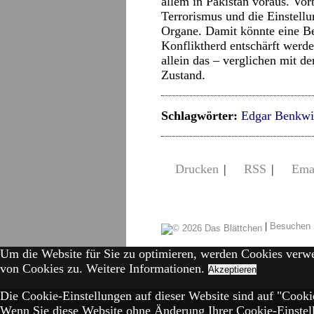
allem in Pakistan voraus. Vo
Terrorismus und die Einstellu
Organe. Damit könnte eine Be
Konfliktherd entschärft werd
allein das – verglichen mit d
Zustand.
Schlagwörter:
Edgar Benkwi
Drucken
|
RSS
|
Ema
|
Besuchen 
Um die Website für Sie zu optimieren, werden Cookies verw
von Cookies zu.
Weitere Informationen.
Akzeptieren
Die Cookie-Einstellungen auf dieser Website sind auf "Cookie
Wenn Sie diese Website ohne Änderung Ihrer Cookie-Einstell