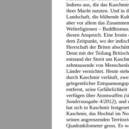
Indiens aus, die das Kaschmir
ihrer Macht nutzten. Und in de
Landschaft, die blühende Kult
aber vor allem das Zusammen
Weltreligionen – Buddhismus,
diesen Anspruch. Eine Ironie 
dem Zeitpunkt, wo der indisc
Herrschaft der Briten abschüt
Denn mit der Teilung Britisch
entstand der Streit um Kasch
zehntausende von Menschenle
Länder vernichtet. Heute stehe
durch Kaschmir verläuft, zwe
gelegentlicher Entspannungsp
entfernt, seine Gefährlichkeit
verfügen über Atomwaffen
(s
Sonderausgabe 4/2012),
und d
hat sich in Kaschmir festgeset
Kaschmir, das Hochtal im Nor
seinen angrenzenden Territor
Quadratkilometer gross. Es wa