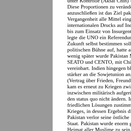
unter Kontrolle (Aksai Chin) 
Diese Proportionen zu veränd
anzuschließen ist das Ziel pak
Vergangenheit alle Mittel ein
internationalen Drucks auf In
bis zum Einsatz von Insurgent
legte die UNO ein Referendum
Zukunft selbst bestimmen sol
politischen Bühne auf, hatte 
wenig später wurde Pakistan 
SEATO und CENTO, mit China
vereinbart. Indien hingegen b
stärker an die Sowjetunion an,
(Vertrag über Frieden, Freun
kam es erneut zu Kriegen zwis
inzwischen militärisch aufger
den status quo nicht ändern
friedlichen Lösungen zustimm
Krieges, in dessen Ergebnis d
Pakistan verlor seine östlich
Staat. Pakistan wurde enorm
Heimat aller Muslime zu sein