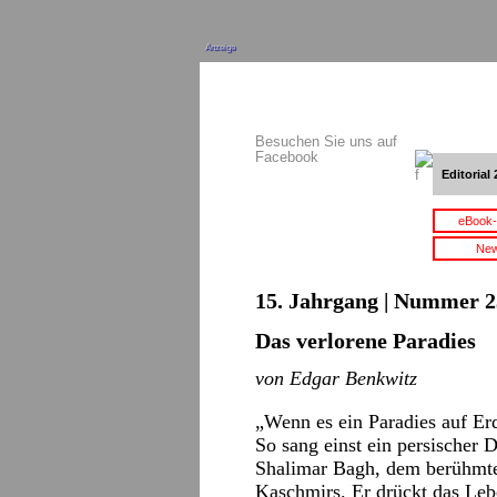
Anzeige
Besuchen Sie uns auf
Facebook
Editorial 
eBook-
New
15. Jahrgang | Nummer 2
Das verlorene Paradies
von Edgar Benkwitz
„Wenn es ein Paradies auf Erde
So sang einst ein persischer D
Shalimar Bagh, dem berühmte
Kaschmirs. Er drückt das Le