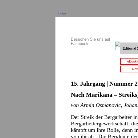
Anzeige
Besuchen Sie uns auf
Facebook
Editorial 
eBook-
New
15. Jahrgang | Nummer 22
Nach Marikana – Streiks,
von Armin Osmanovic, Johan
Der Streik der Bergarbeiter in
Bergarbeitergewerkschaft, d
kämpft um ihre Rolle, denn i
von ihr ab. Die Bergleute d