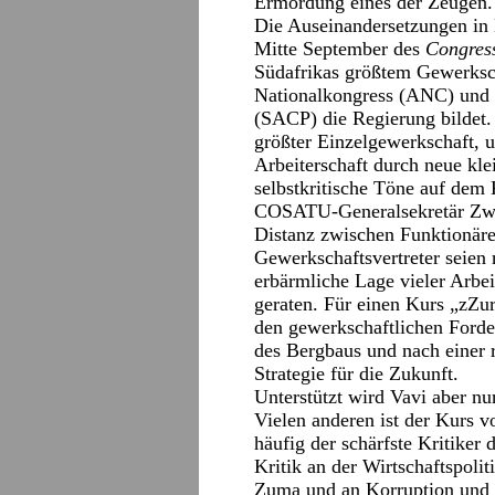
Ermordung eines der Zeugen.
Die Auseinandersetzungen in
Mitte September des
Congress
Südafrikas größtem Gewerksc
Nationalkongress (ANC) und 
(SACP) die Regierung bildet
größter Einzelgewerkschaft, u
Arbeiterschaft durch neue kle
selbstkritische Töne auf dem
COSATU-Generalsekretär Zwe
Distanz zwischen Funktionäre
Gewerkschaftsvertreter seien 
erbärmliche Lage vieler Arbei
geraten. Für einen Kurs „zZur
den gewerkschaftlichen Forde
des Bergbaus und nach einer r
Strategie für die Zukunft.
Unterstützt wird Vavi aber nu
Vielen anderen ist der Kurs v
häufig der schärfste Kritiker 
Kritik an der Wirtschaftspoli
Zuma und an Korruption und V