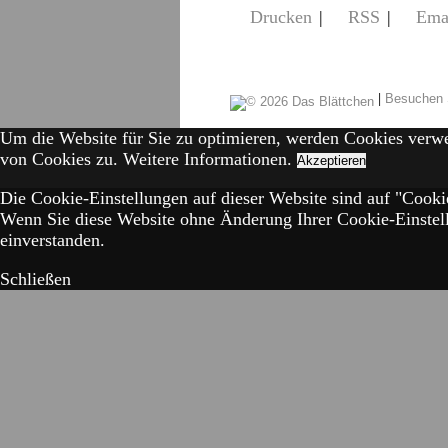
Drucken
|
RSS
|
Ema
|
Besuchen 
Um die Website für Sie zu optimieren, werden Cookies verw
von Cookies zu.
Weitere Informationen.
Akzeptieren
Die Cookie-Einstellungen auf dieser Website sind auf "Cookie
Wenn Sie diese Website ohne Änderung Ihrer Cookie-Einstell
einverstanden.
Schließen