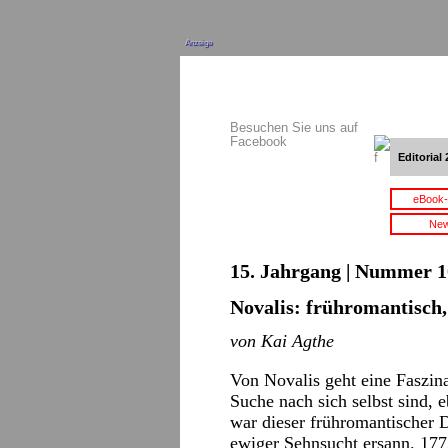
Anzeige
Besuchen Sie uns auf
Facebook
Editorial 
eBook-
New
15. Jahrgang | Nummer 10
Novalis: frühromantisch,
von Kai Agthe
Von Novalis geht eine Faszina
Suche nach sich selbst sind, 
war dieser frühromantischer 
ewiger Sehnsucht ersann. 177