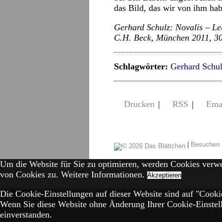
das Bild, das wir von ihm habe
Gerhard Schulz: Novalis – L
C.H. Beck, München 2011, 30
Schlagwörter:
Gerhard Schu
Drucken
|
RSS
|
Ema
|
Besuchen 
Um die Website für Sie zu optimieren, werden Cookies verw
von Cookies zu.
Weitere Informationen.
Akzeptieren
Die Cookie-Einstellungen auf dieser Website sind auf "Cookie
Wenn Sie diese Website ohne Änderung Ihrer Cookie-Einstell
einverstanden.