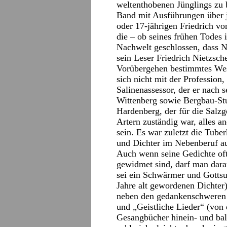
weltenthobenen Jünglings zu b
Band mit Ausführungen über j
oder 17-jährigen Friedrich v
die – ob seines frühen Todes 
Nachwelt geschlossen, dass No
sein Leser Friedrich Nietzsc
Vorübergehen bestimmtes Wes
sich nicht mit der Profession
Salinenassessor, der er nach 
Wittenberg sowie Bergbau-Stu
Hardenberg, der für die Salz
Artern zuständig war, alles a
sein. Es war zuletzt die Tub
und Dichter im Nebenberuf au
Auch wenn seine Gedichte oft 
gewidmet sind, darf man darau
sei ein Schwärmer und Gottsu
Jahre alt gewordenen Dichter
neben den gedankenschweren
und „Geistliche Lieder“ (von 
Gesangbücher hinein- und ba