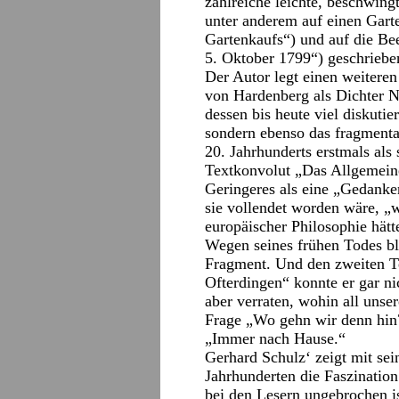
zahlreiche leichte, beschwing
unter anderem auf einen Gart
Gartenkaufs“) und auf die Be
5. Oktober 1799“) geschriebe
Der Autor legt einen weiteren
von Hardenberg als Dichter N
dessen bis heute viel diskutie
sondern ebenso das fragmentar
20. Jahrhunderts erstmals als
Textkonvolut „Das Allgemeine
Geringeres als eine „Gedank
sie vollendet worden wäre, „
europäischer Philosophie hät
Wegen seines frühen Todes b
Fragment. Und den zweiten T
Ofterdingen“ konnte er gar ni
aber verraten, wohin all unse
Frage „Wo gehn wir denn hin
„Immer nach Hause.“
Gerhard Schulz‘ zeigt mit se
Jahrhunderten die Faszination
bei den Lesern ungebrochen i