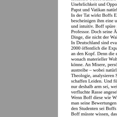
Unehrlichkeit und Oppor
Papst und Vatikan natürl
In der Tat wirkt Boffs E
bescheinigen ihm eine un
und intuitiv. Boff spüre
Professor. Doch seine Ä
Dinge, die nicht der Wa
In Deutschland sind eva
2000 öffentlich die Exp
an den Kopf. Denn die e
wonach materieller Woh
könne. An Misere, persö
austreibe – wobei natür
Theologie, analysieren S
schaffen Leiden. Und f
nur deshalb arm sei, we
verfluchte Rasse angese
Wenn Boff diese wie Wi
man seine Bewertungen 
den Studenten sei Boffs 
Boff müsste wissen, das