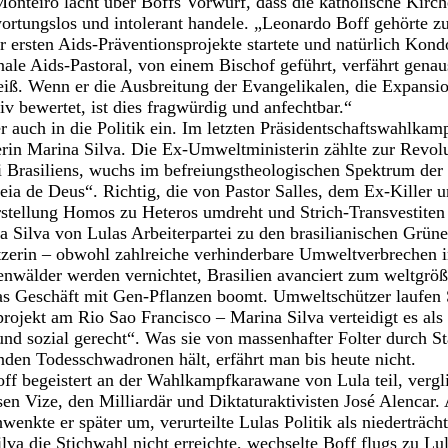
nteiro lacht über Boffs Vorwurf, dass die katholische Kirc
wortungslos und intolerant handele. „Leonardo Boff gehörte 
er ersten Aids-Präventionsprojekte startete und natürlich Kond
nale Aids-Pastoral, von einem Bischof geführt, verfährt gena
iß. Wenn er die Ausbreitung der Evangelikalen, die Expansio
v bewertet, ist dies fragwürdig und anfechtbar.“
 auch in die Politik ein. Im letzten Präsidentschaftswahlkampf
erin Marina Silva. Die Ex-Umweltministerin zählte zur Revol
 Brasiliens, wuchs im befreiungstheologischen Spektrum der
ia de Deus“. Richtig, die von Pastor Salles, dem Ex-Killer 
stellung Homos zu Heteros umdreht und Strich-Transvestiten
a Silva von Lulas Arbeiterpartei zu den brasilianischen Grüne
erin – obwohl zahlreiche verhinderbare Umweltverbrechen in
wälder werden vernichtet, Brasilien avanciert zum weltgröß
das Geschäft mit Gen-Pflanzen boomt. Umweltschützer laufen
rojekt am Rio Sao Francisco – Marina Silva verteidigt es als
und sozial gerecht“. Was sie von massenhafter Folter durch St
nden Todesschwadronen hält, erfährt man bis heute nicht.
f begeistert an der Wahlkampfkarawane von Lula teil, verg
sen Vize, den Milliardär und Diktaturaktivisten José Alencar.
enkte er später um, verurteilte Lulas Politik als niederträcht
ilva die Stichwahl nicht erreichte, wechselte Boff flugs zu L