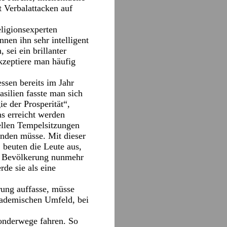
t Verbalattacken auf
eligionsexperten
nnen ihn sehr intelligent
 sei ein brillanter
kzeptiere man häufig
ssen bereits im Jahr
asilien fasste man sich
e der Prosperität“,
s erreicht werden
ellen Tempelsitzungen
enden müsse. Mit dieser
, beuten die Leute aus,
ze Bevölkerung nunmehr
de sie als eine
rung auffasse, müsse
kademischen Umfeld, bei
Sonderwege fahren. So