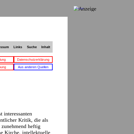
Anzeige
essum
Links
Suche
Inhalt
lung
Datenschutzerklärung
bung
Aus anderen Quellen
 interessanten
tlicher Kritik, die als
n zunehmend heftig
e Kirche, intellektuelle