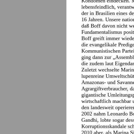
Kondomen eindecken. Mo
lebensfeindlich, verant
der in Brasilien eines d
16 Jahren. Unsere natio
daß Boff davon nicht we
Fundamentalismus positi
Boff greift immer wieder
die evangelikale Predig
Kommunistischen Partei
ging dann zur „Assemble
die zudem laut Eigendar
Zuletzt wechselte Marin
lupenreine Umweltschütz
Amazonas- und Savannen
Agrargiftverbraucher, 
gigantische Umleitungsp
wirtschaftlich machbar 
den landesweit operiere
2002 nahm Leonardo Bof
Gandhi, lobte sogar des
Korruptionsskandale schw
2010 aber, als Marina S