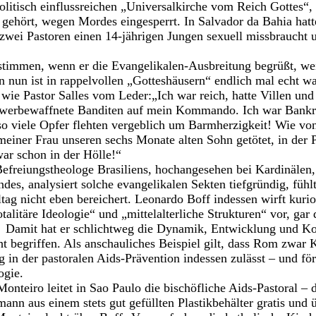
olitisch einflussreichen „Universalkirche vom Reich Gottes“, 
gehört, wegen Mordes eingesperrt. In Salvador da Bahia hatte
wei Pastoren einen 14-jährigen Jungen sexuell missbraucht 
immen, wenn er die Evangelikalen-Ausbreitung begrüßt, wei
nn nun ist in rappelvollen „Gotteshäusern“ endlich mal echt wa
wie Pastor Salles vom Leder:„Ich war reich, hatte Villen und
hwerbewaffnete Banditen auf mein Kommando. Ich war Bankräu
so viele Opfer flehten vergeblich um Barmherzigkeit! Wie v
 meiner Frau unseren sechs Monate alten Sohn getötet, in der 
war schon in der Hölle!“
 Befreiungstheologe Brasiliens, hochangesehen bei Kardinälen
des, analysiert solche evangelikalen Sekten tiefgründig, fühlt
tag nicht eben bereichert. Leonardo Boff indessen wirft kuri
otalitäre Ideologie“ und „mittelalterliche Strukturen“ vor, ga
n. Damit hat er schlichtweg die Dynamik, Entwicklung und Ko
ht begriffen. Als anschauliches Beispiel gilt, dass Rom zwar 
g in der pastoralen Aids-Prävention indessen zulässt – und fö
ogie.
nteiro leitet in Sao Paulo die bischöfliche Aids-Pastoral – d
ann aus einem stets gut gefüllten Plastikbehälter gratis und 