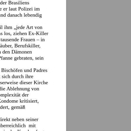
der Brasiliens
 er laut Polizei im
und danach lebendig
l ihm „jede Art von
s los, ziehen Ex-Killer
 tausende Frauen – in
ber, Berufskiller,
on den Dämonen
Pfanne gebraten, sein
, Bischöfen und Padres
 sich durch ihre
oserweise dieser Kirche
r die Ablehnung von
mplexität der
Kondome kritisiert,
rdert, gemäß
irekt neben seiner
überreichlich mit