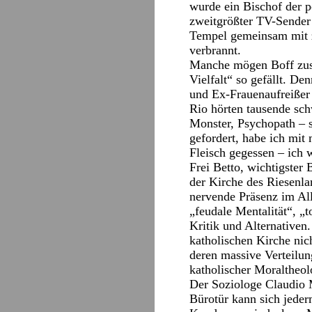
wurde ein Bischof der p
zweitgrößter TV-Sender 
Tempel gemeinsam mit z
verbrannt.
Manche mögen Boff zust
Vielfalt“ so gefällt. De
und Ex-Frauenaufreißer 
Rio hörten tausende sc
Monster, Psychopath – 
gefordert, habe ich mit
Fleisch gegessen – ich 
Frei Betto, wichtigster
der Kirche des Riesenlan
nervende Präsenz im All
„feudale Mentalität“, „t
Kritik und Alternative
katholischen Kirche nic
deren massive Verteilun
katholischer Moraltheol
Der Soziologe Claudio Mo
Bürotür kann sich jederm