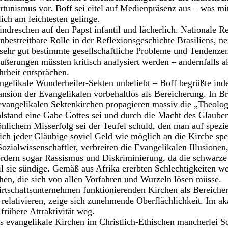
tunismus vor. Boff sei eitel auf Medienpräsenz aus – was mi
ich am leichtesten gelinge.
indreschen auf den Papst infantil und lächerlich. Nationale R
bestreitbare Rolle in der Reflexionsgeschichte Brasiliens, ne
 sehr gut bestimmte gesellschaftliche Probleme und Tendenzen,
ußerungen müssten kritisch analysiert werden – andernfalls a
hrheit entsprächen.
ngelikale Wunderheiler-Sekten unbeliebt – Boff begrüßte inde
ansion der Evangelikalen vorbehaltlos als Bereicherung. In Br
vangelikalen Sektenkirchen propagieren massiv die „Theologi
lstand eine Gabe Gottes sei und durch die Macht des Glauben
nlichem Misserfolg sei der Teufel schuld, den man auf spezi
lich jeder Gläubige soviel Geld wie möglich an die Kirche sp
ozialwissenschaftler, verbreiten die Evangelikalen Illusionen
ördern sogar Rassismus und Diskriminierung, da die schwar
il sie sündige. Gemäß aus Afrika ererbten Schlechtigkeiten wer
hen, die sich von allen Vorfahren und Wurzeln lösen müsse.
rtschaftsunternehmen funktionierenden Kirchen als Bereiche
relativieren, zeige sich zunehmende Oberflächlichkeit. Im a
frühere Attraktivität weg.
s evangelikale Kirchen im Christlich-Ethischen mancherlei 