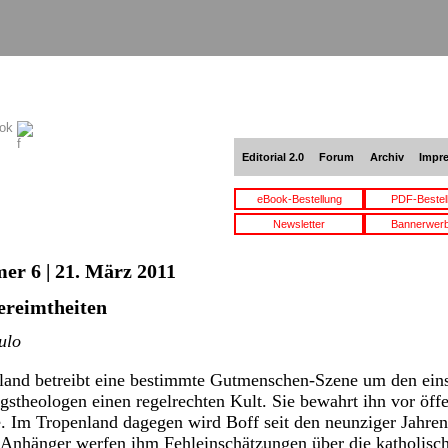
ook
Editorial 2.0
Forum
Archiv
Impr
eBook-Bestellung
PDF-Bestel
Newsletter
Bannerwer
er 6 | 21. März 2011
ereimtheiten
ulo
land betreibt eine bestimmte Gutmenschen-Szene um den einst
gstheologen einen regelrechten Kult. Sie bewahrt ihn vor öffen
te. Im Tropenland dagegen wird Boff seit den neunziger Jahre
re Anhänger werfen ihm Fehleinschätzungen über die katholisch