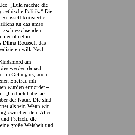
lee: „Lula machte die
, ethische Politik.“ Die
ousseff kritisiert er
siliens tut das umso
nd rasch wachsenden
n der ohnehin
ass Dilma Rousseff das
lisieren will. Nach
: Kindsmord am
bies werden danach
rn im Gefängnis, auch
enen Ehefrau mit
uen wurden ermordet –
en: „Und ich habe sie
ber der Natur. Die sind
icher als wir. Wenn wir
hung zwischen dem Alter
und Freizeit, die
eine große Weisheit und