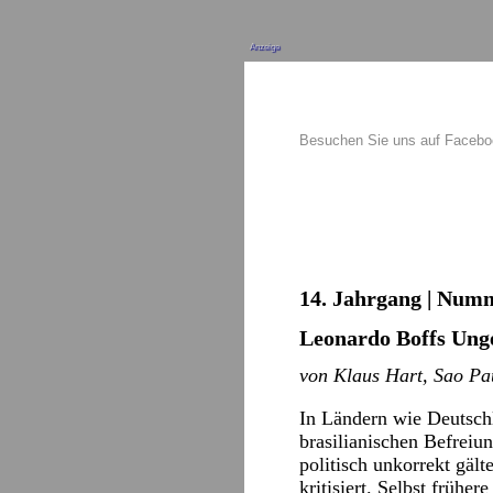
Anzeige
Besuchen Sie uns auf Faceb
14. Jahrgang | Numm
Leonardo Boffs Ung
von Klaus Hart, Sao Pa
In Ländern wie Deutsch
brasilianischen Befreiun
politisch unkorrekt gäl
kritisiert. Selbst frühe