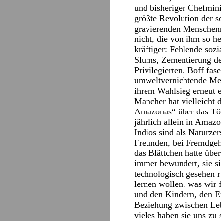
und bisheriger Chefmin
größte Revolution der so
gravierenden Menschenre
nicht, die von ihm so he
kräftiger: Fehlende soz
Slums, Zementierung de
Privilegierten. Boff fas
umweltvernichtende Meg
ihrem Wahlsieg erneut e
Mancher hat vielleicht
Amazonas“ über das Töt
jährlich allein in Amaz
Indios sind als Naturze
Freunden, bei Fremdgeh
das Blättchen hatte über
immer bewundert, sie si
technologisch gesehen rü
lernen wollen, was wir 
und den Kindern, den Er
Beziehung zwischen Leb
vieles haben sie uns zu