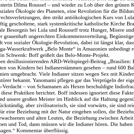
isterin Dilma Roussef – und wieder zu Lob über den grünen K
zialen Ökologie des Planeten, eine Revolution für die Bildung
chtsverletzungen, den strikt antiökologischen Kurs von Lula-R
ftig gescholtene, stark systemkritische katholische Kirche Bra
iale Besorgnis bei Lula und Rousseff trotz Hunger, Misere u
r grauenhaft ungerechten Einkommensverteilung, Begünstige
elt von sozialer Ökologie-Revolution, dabei ist längst klar, d
a-Wasserkraftwerk „Belo Monte“ in Amazonien unbedingt rea
in Schwenk: Boff geißelt das Belo-Monte-Projekt.
 den desillusionierenden ARD-Weltspiegel-Beitrag „Brasilien
en von Kindern bei Indianerstämmen gesehen – rund 600 Ba
onien umgebracht. Viele Indianer sitzen wegen Sex mit Kinde
rstörer bekannt. Yanomami pflegen gar das Verprügeln der eig
-Verdacht – von Schamanen als Hexen beschuldigte Indiofra
 diese Praktiken berichtet. Boff indessen ignoriert diese Fakt
nd unsere großen Meister im Hinblick auf die Haltung gegenü
ckständig, aber zivilisatorisch, sie sind vorwärts, sie sind re
für eine Beziehung mit der Natur eingehen sollen, die Bezie
wachsenen und alten Leuten, die Beziehung zwischen Arbeit 
en und Tod, dann müssen wir die Indianer hören. Die haben 
 sagen.“ Kommentar überflüssig.