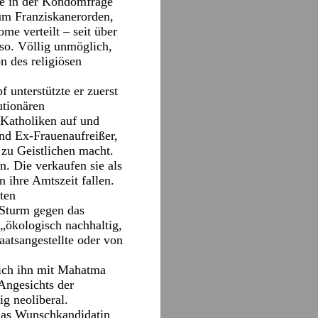
he in der Kondomfrage
zum Franziskanerorden,
ome verteilt – seit über
uso. Völlig unmöglich,
n des religiösen
 unterstützte er zuerst
utionären
 Katholiken auf und
und Ex-Frauenaufreißer,
 zu Geistlichen macht.
n. Die verkaufen sie als
 ihre Amtszeit fallen.
ten
 Sturm gegen das
 „ökologisch nachhaltig,
aatsangestellte oder von
lich ihn mit Mahatma
 Angesichts der
ig neoliberal.
ulas Wunschkandidatin