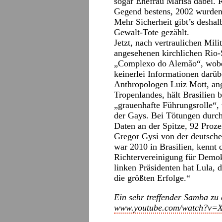
sogar Ehefrau Marisa dabei. R
Gegend bestens, 2002 wurden
Mehr Sicherheit gibt’s deshal
Gewalt-Tote gezählt.
Jetzt, nach vertraulichen Milit
angesehenen kirchlichen Rio-
„Complexo do Alemão“, wobei
keinerlei Informationen darü
Anthropologen Luiz Mott, ang
Tropenlandes, hält Brasilien
„grauenhafte Führungsrolle“, v
der Gays. Bei Tötungen durc
Daten an der Spitze, 92 Proze
Gregor Gysi von der deutsche
war 2010 in Brasilien, kennt d
Richtervereinigung für Demokr
linken Präsidenten hat Lula, 
die größten Erfolge.“
Ein sehr treffender Samba zu 
www.youtube.com/watch?v=X