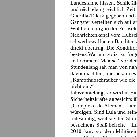
Landesfahne hissen. Schließ
und nächtelang reichlich Zei
Guerilla-Taktik gegeben und a
Gangster verteilten sich auf 
Wohl einmalig in der Fernseh
Nachrichtenkanal vom Hubsch
schwerbewaffneten Banditen
direkt übertrug. Die Konditi
bestens.Warum, so ist zu frag
entkommen? Man saß vor dem 
Stundenlang sah man von na
davonmachten, und bekam es 
„Kampfhubschrauber wie die i
nicht ein.“
Jahrzehntelang, so wird in Eu
Sicherheitskräfte angesichts 
„Complexo do Alemão“ – ums
würdigen. Sind Lula und sein
todesmutig, weil sie den Sl
besuchten? Spaß beiseite – L
2010, kurz vor dem Militärei