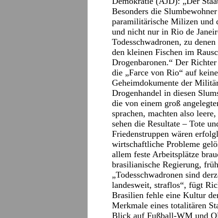
Demokratie (AJD): „Der Staat 
Besonders die Slumbewohner l
paramilitärische Milizen un
und nicht nur in Rio de Janeiro
Todesschwadronen, zu denen 
den kleinen Fischen im Rausc
Drogenbaronen.“ Der Richter 
die „Farce von Rio“ auf keine
Geheimdokumente der Militärs
Drogenhandel in diesen Slums 
die von einem groß angelegten
sprachen, machten also leere,
sehen die Resultate – Tote u
Friedenstruppen wären erfolgl
wirtschaftliche Probleme gel
allem feste Arbeitsplätze bra
brasilianische Regierung, früh
„Todesschwadronen sind derze
landesweit, straflos“, fügt R
Brasilien fehle eine Kultur d
Merkmale eines totalitären Sta
Blick auf Fußball-WM und Ol