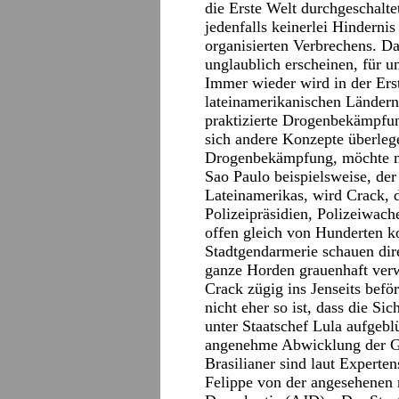
die Erste Welt durchgeschalt
jedenfalls keinerlei Hindern
organisierten Verbrechens. Da
unglaublich erscheinen, für un
Immer wieder wird in der Ers
lateinamerikanischen Ländern 
praktizierte Drogenbekämpfung
sich andere Konzepte überleg
Drogenbekämpfung, möchte m
Sao Paulo beispielsweise, de
Lateinamerikas, wird Crack, d
Polizeipräsidien, Polizeiwac
offen gleich von Hunderten k
Stadtgendarmerie schauen dire
ganze Horden grauenhaft verw
Crack zügig ins Jenseits befö
nicht eher so ist, dass die S
unter Staatschef Lula aufgebl
angenehme Abwicklung der Ge
Brasilianer sind laut Experte
Felippe von der angesehenen 