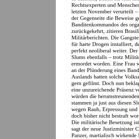
Rechtsexperten und Menschen
letzten November verurteilt –
der Gegenseite die Beweise 
Banditenkommandos des organ
zurückgekehrt, zitieren Brasi
Militärberichten. Die Gangste
für harte Drogen installiert, 
perfekt neoliberal weiter. De
Slums ebenfalls – trotz Milit
ermordet worden. Eine Frau w
an der Plünderung eines Ban
Auslands hatten solche Volks
gern gefilmt. Doch nun bekla
eine unzureichende Präsenz v
würden die herumstreunenden 
stammen ja just aus diesen S
wegen Raub, Erpressung und 
doch bisher nicht bestraft wo
Die militärische Besetzung is
sagt der neue Justizminister 
Panzer, martialisch wirkende 