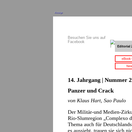
Anzeige
Besuchen Sie uns auf
Facebook
Editorial 
eBook-
New
14. Jahrgang | Nummer 2 
Panzer und Crack
von Klaus Hart, Sao Paulo
Der Militär-und Medien-Zirk
Rio-Slumregion „Complexo do
Thema auch für Deutschlands
es aussieht, trauen sie sich ni