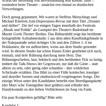
Schritt der Befreiung von Bevormundung sein könnte, führt –
zumindest beim Theater – zunächst erst einmal zu drastischen
Verwerfungen.
Doch genug gejammert. Wir waren in Steffens Menschings und
Michael Klieferts Anti-Depressions-Revue mit dem Titel „Drunter
und drüber“. Die lief vor einigen Tagen innerhalb des Festivals
„Musik und Politik“ als Gastspiel des
Theaters Rudolstadt
im
Maxim Gorki Theater
Berlins. Das Bühnenbild zeigt das berühmte
holzgetäfelte Aufnahmestudio 1 aus dem alten Rundfunkgebäude in
der Nalepastraße nebst richtiger Uhr und den Ziffern 1- 6 im
Holzkasten, die rot aufleuchten, wenn aus dem Studio gesendet
wird. In diesem Studio hat schon Hanns Eisler gearbeitet (ich auch,
einmal), und tiefe Rührung durchzog mein Herz. Das
Bühnengeschehen, laut, hektisch und den berühmten Tick zu lustig,
imitiert die Talk-Shows der Gegenwart, nur daß die Gäste – statt
albern zu sein, oder gierig oder schamlos – ihre wirklichen
Schicksale erzählen. Das führt zu einer Fülle komischer, trauriger
und skurriler Szenen und eindrucksvoll vorgetragener Songs. Der
einzige Wessi unter den Kandidaten betreibt eine Beerdigungskette
(der Marx´sche Totengräber lässt grüßen) und erfindet den
Handykontakt zu den lieben Verblichenen im Sarg via Funk.
Ein paar Kostproben gefällig? Bitte sehr:
Kandidat 1: