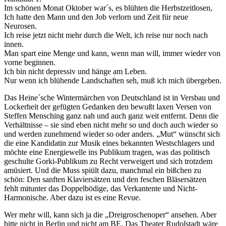
Im schönen Monat Oktober war´s, es blühten die Herbstzeitlosen,
Ich hatte den Mann und den Job verlorn und Zeit für neue
Neurosen.
Ich reise jetzt nicht mehr durch die Welt, ich reise nur noch nach
innen.
Man spart eine Menge und kann, wenn man will, immer wieder von
vorne beginnen.
Ich bin nicht depressiv und hänge am Leben.
Nur wenn ich blühende Landschaften seh, muß ich mich übergeben.
Das Heine´sche Wintermärchen von Deutschland ist in Versbau und
Lockerheit der gefügten Gedanken den bewußt laxen Versen von
Steffen Mensching ganz nah und auch ganz weit entfernt. Denn die
Verhältnisse – sie sind eben nicht mehr so und doch auch wieder so
und werden zunehmend wieder so oder anders. „Mut“ wünscht sich
die eine Kandidatin zur Musik eines bekannten Westschlagers und
möchte eine Energiewelle ins Publikum tragen, was das politisch
geschulte Gorki-Publikum zu Recht verweigert und sich trotzdem
amüsiert. Und die Muss spiült dazu, manchmal ein bißchen zu
schön: Den sanften Klaviersätzen und den feschen Bläsersätzen
fehlt mitunter das Doppelbödige, das Verkantente und Nicht-
Harmonische. Aber dazu ist es eine Revue.
Wer mehr will, kann sich ja die „Dreigroschenoper“ ansehen. Aber
bitte nicht in Berlin und nicht am BE. Das Theater Rudolstadt wäre