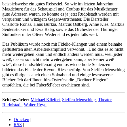
beispielsweise ein gutes Reiseziel. So wie im letzten Jahrzehnt
Magdeburg für das Schauspiel und Cottbus für das Musiktheater
gute Adressen waren, so könnte es ja jetzt Rudolstadt werden mit
verquerem und witzigem Gegenwartstheater. Die Darsteller
Charlotte Ronas, Hans Burkia, Marcus Ostberg, Anne Kies, Markus
Seidensticker und Ewa Rataj, sowie das Orchester der Thüringer
Sinfoniker unter Oliver Weder sind es jedenfalls wert.
Das Publikum wurde noch mit Fidelio-Klängen und einem beinahe
geflüsterten alten Arbeiterkampflied verwöhnt. „Und das es so nicht
mehr weitergehen kann und endlich anders werden muß, weil jeder
weiß, das es so nicht mehr weitergehen kann, aber keiner weiß
wie“; diese bandschleifenartig endlos wiederholte Sentenzen
bildeten das Finale der Revue. Riesenerfolg. Von Steffen Mensching
gibt es übrigens auch einen Soloabend und einige lesenswerte
Bücher. Ich darf Ihnen fürs Osterfest die „Berliner Elegien“
empfehlen, die bei Faber&Faber erschienen sind.
Schlagwörter:
Michael Kliefert
,
Steffen Mensching
,
Theater
Rudolstadt
,
Walter Heyn
Drucken
|
RSS
|