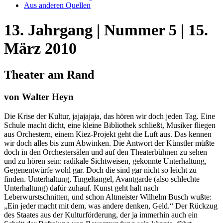
Aus anderen Quellen
13. Jahrgang | Nummer 5 | 15.
März 2010
Theater am Rand
von Walter Heyn
Die Krise der Kultur, jajajajaja, das hören wir doch jeden Tag. Eine
Schule macht dicht, eine kleine Bibliothek schließt, Musiker fliegen
aus Orchestern, einem Kiez-Projekt geht die Luft aus. Das kennen
wir doch alles bis zum Abwinken. Die Antwort der Künstler müßte
doch in den Orchestersälen und auf den Theaterbühnen zu sehen
und zu hören sein: radikale Sichtweisen, gekonnte Unterhaltung,
Gegenentwürfe wohl gar. Doch die sind gar nicht so leicht zu
finden. Unterhaltung, Tingeltangel, Avantgarde (also schlechte
Unterhaltung) dafür zuhauf. Kunst geht halt nach
Leberwurstschnitten, und schon Altmeister Wilhelm Busch wußte:
„Ein jeder macht mit dem, was andere denken, Geld.“ Der Rückzug
des Staates aus der Kulturförderung, der ja immerhin auch ein