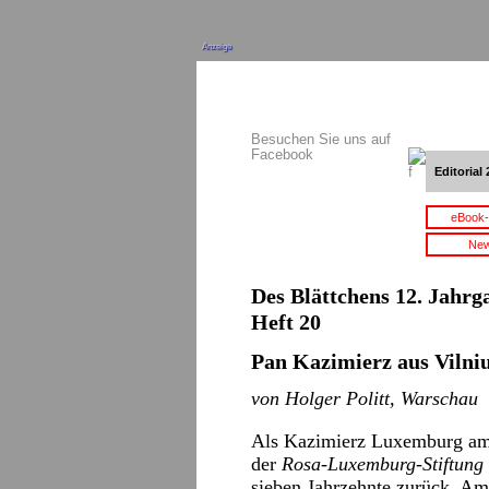
Anzeige
Besuchen Sie uns auf
Facebook
Editorial 
eBook-
New
Des Blättchens 12. Jahrga
Heft 20
Pan Kazimierz aus Vilni
von Holger Politt, Warschau
Als Kazimierz Luxemburg am
der
Rosa-Luxemburg-Stiftung
sieben Jahrzehnte zurück. Am