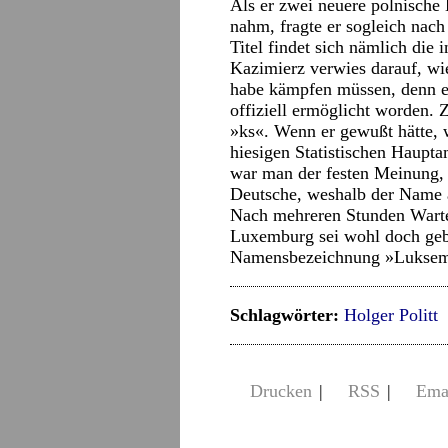
Als er zwei neuere polnische
nahm, fragte er sogleich na
Titel findet sich nämlich die
Kazimierz verwies darauf, wi
habe kämpfen müssen, denn er
offiziell ermöglicht worden. 
»ks«. Wenn er gewußt hätte, 
hiesigen Statistischen Haupt
war man der festen Meinung,
Deutsche, weshalb der Name a
Nach mehreren Stunden Warte
Luxemburg sei wohl doch gebü
Namensbezeichnung »Luksem
Schlagwörter:
Holger Politt
Drucken
|
RSS
|
Ema