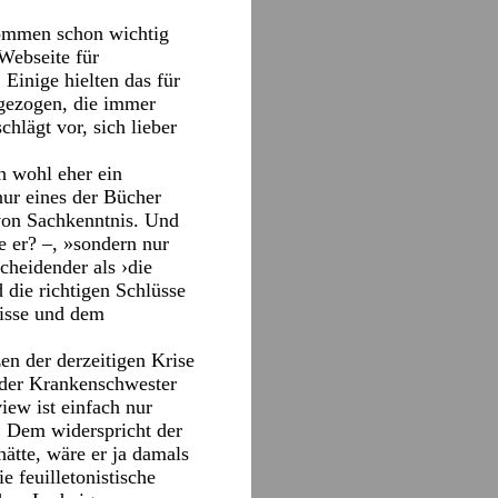
enommen schon wichtig
 Webseite für
 Einige hielten das für
gezogen, die immer
hlägt vor, sich lieber
h wohl eher ein
nur eines der Bücher
von Sachkenntnis. Und
e er? –, »sondern nur
heidender als ›die
 die richtigen Schlüsse
nisse und dem
n der derzeitigen Krise
 der Krankenschwester
iew ist einfach nur
« Dem widerspricht der
te, wäre er ja damals
 feuilletonistische