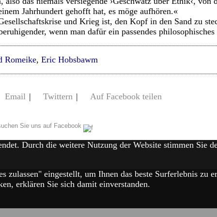
n, also das niemals versiegende ›Geschwätz über Ethik‹, vo
einem Jahrhundert gehofft hat, es möge aufhören.«
Gesellschaftskrise und Krieg ist, den Kopf in den Sand zu ste
 beruhigender, wenn man dafür ein passendes philosophisches Z
d Romeike
,
Eric Hobsbawm
Email
|
Twittern
|
Auf Facebook teilen
uchen Sie uns auf Facebook
endet. Durch die weitere Nutzung der Website stimmen Sie 
es zulassen" eingestellt, um Ihnen das beste Surferlebnis zu
en, erklären Sie sich damit einverstanden.