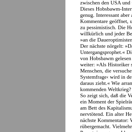
zwischen den USA und C
Dieses Hobsbawm-Inter
genug. Interessant abe
Kommentare geöffnet, u
zu pessimistisch. Die 
willkürlich und jeder Be
»an die Daueroptimiste
Der nächste nörgelt: »D
Untergangsprophet.« Die 
von Hobsbawm gelesen h
weiter: »Als Historiker 
Menschen, die versuche
Systemfrage‹ wird in der
daraus zieht.« Wie arra
kommenden Weltkrieg?
So zeigt sich, daß die 
ein Moment der Spielrä
am Bett des Kapitalismu
nervtötend. Ein alter 
nächste Kommentator: 
rübergemacht. Vielmehr 