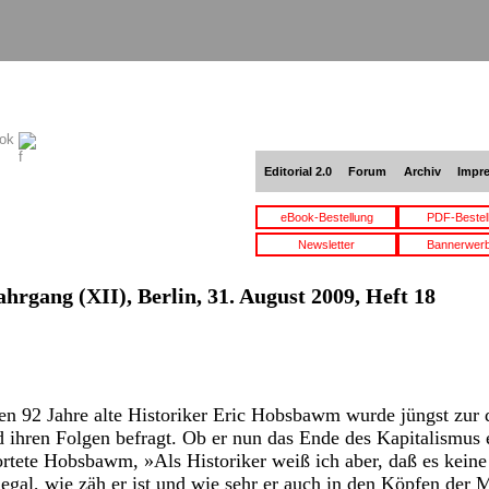
ook
Editorial 2.0
Forum
Archiv
Impr
eBook-Bestellung
PDF-Bestel
Newsletter
Bannerwer
ahrgang (XII), Berlin, 31. August 2009, Heft 18
n 92 Jahre alte Historiker Eric Hobsbawm wurde jüngst zur d
d ihren Folgen befragt. Ob er nun das Ende des Kapitalismus
ortete Hobsbawm, »Als Historiker weiß ich aber, daß es keine
egal, wie zäh er ist und wie sehr er auch in den Köpfen der 