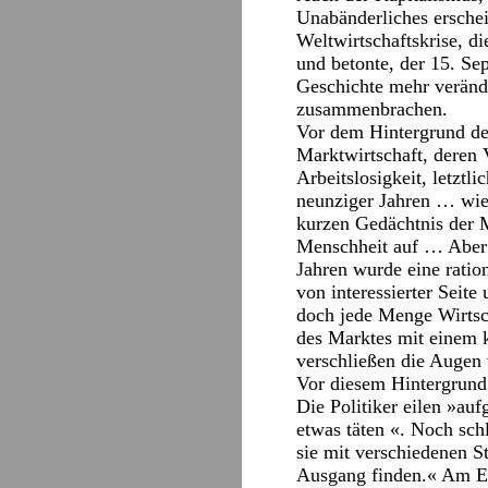
Unabänderliches erschei
Weltwirtschaftskrise, di
und betonte, der 15. S
Geschichte mehr veränd
zusammenbrachen.
Vor dem Hintergrund der
Marktwirtschaft, deren 
Arbeitslosigkeit, letztl
neunziger Jahren … wie
kurzen Gedächtnis der 
Menschheit auf … Aber f
Jahren wurde eine ratio
von interessierter Seit
doch jede Menge Wirtsch
des Marktes mit einem k
verschließen die Augen 
Vor diesem Hintergrund
Die Politiker eilen »au
etwas täten «. Noch sch
sie mit verschiedenen S
Ausgang finden.« Am End