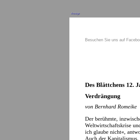
Anzeige
Besuchen Sie uns auf Faceb
Des Blättchens 12. J
Verdrängung
von Bernhard Romeike
Der berühmte, inzwische
Weltwirtschaftskrise un
ich glaube nicht«, antw
Auch der Kapitalismus, 