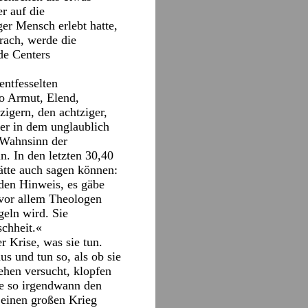
r auf die
ger Mensch erlebt hatte,
rach, werde die
de Centers
entfesselten
so Armut, Elend,
zigern, den achtziger,
er in dem unglaublich
 Wahnsinn der
n. In den letzten 30,40
ätte auch sagen können:
 den Hinweis, es gäbe
»vor allem Theologen
geln wird. Sie
schheit.«
Krise, was sie tun.
s und tun so, als ob sie
ehen versucht, klopfen
ie so irgendwann den
 einen großen Krieg