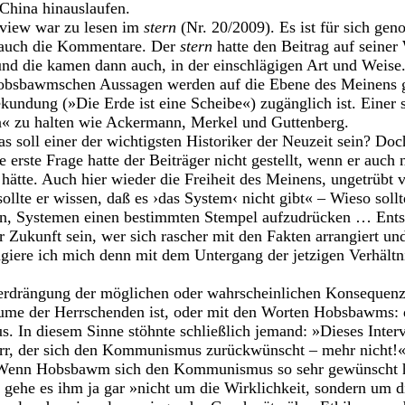
hina hinauslaufen.
view war zu lesen im
stern
(Nr. 20/2009). Es ist für sich g
r auch die Kommentare. Der
stern
hatte den Beitrag auf seiner
nd die kamen dann auch, in der einschlägigen Art
und Weise.
Hobsbawmschen Aussagen werden auf die Ebene des Meinens 
kundung (»Die Erde ist eine Scheibe«) zugänglich ist. Einer sc
n« zu halten wie Ackermann, Merkel und Guttenberg.
as soll einer der wichtigsten Historiker der Neuzeit sein? Doc
erste Frage hatte der Beiträger nicht gestellt, wenn er auch 
ätte. Auch hier wieder die Freiheit des Meinens, ungetrübt 
sollte er wissen, daß
es ›das System‹ nicht gibt« – Wieso sollt
n, Systemen einen bestimmten Stempel aufzudrücken … Entsc
 Zukunft sein, wer sich rascher mit den Fakten arrangiert und
ngiere ich mich denn mit dem Untergang der jetzigen Verhält
Verdrängung der möglichen oder wahrscheinlichen Konsequenze
ume der Herrschenden ist, oder mit den Worten Hobsbawms:
s. In diesem Sinne stöhnte schließlich jemand: »Dieses Interv
Herr, der sich den Kommunismus zurückwünscht – mehr nicht!
Wenn Hobsbawm sich den Kommunismus so sehr gewünscht hät
gehe es ihm ja gar »nicht um die Wirklichkeit, sondern um die