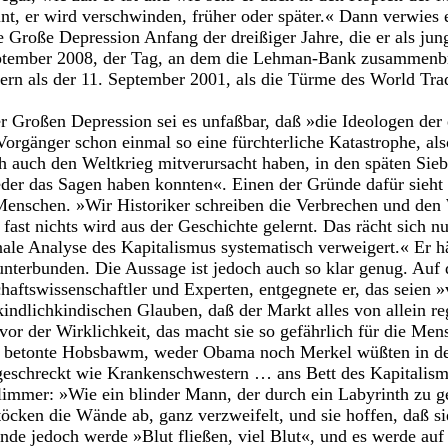
nt, er wird verschwinden, früher oder später.« Dann verwies e
e Große Depression Anfang der dreißiger Jahre, die er als jun
eptember 2008, der Tag, an dem die Lehman-Bank zusammenb
ern als der 11. September 2001, als die Türme des World Tra
 Großen Depression sei es unfaßbar, daß »die Ideologen der 
Vorgänger schon einmal so eine fürchterliche Katastrophe, al
ich auch den Weltkrieg mitverursacht haben, in den späten Sieb
der das Sagen haben konnten«. Einen der Gründe dafür sieht 
Menschen. »Wir Historiker schreiben die Verbrechen und den
ast nichts wird aus der Geschichte gelernt. Das rächt sich nu
nale Analyse des Kapitalismus systematisch verweigert.« Er h
e unterbunden. Die Aussage ist jedoch auch so klar genug. Auf
aftswissenschaftler und Experten, entgegnete er, das seien 
indlichkindischen Glauben, daß der Markt alles von allein re
vor der Wirklichkeit, das macht sie so gefährlich für die Men
 betonte Hobsbawm, weder Obama noch Merkel wüßten in der 
fgeschreckt wie Krankenschwestern … ans Bett des Kapitalismu
limmer: »Wie ein blinder Mann, der durch ein Labyrinth zu g
töcken die Wände ab, ganz verzweifelt, und sie hoffen, daß s
e jedoch werde »Blut fließen, viel Blut«, und es werde auf