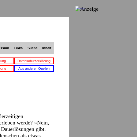
Anzeige
essum
Links
Suche
Inhalt
lung
Datenschutzerklärung
bung
Aus anderen Quellen
erzeitigen
 erleben werde? »Nein,
 Dauerlösungen gibt.
Menschen als etwas