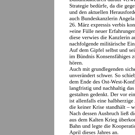
Strategie bedürfe, da die ge
und den aktuellen Herausford
auch Bundeskanzlerin Angela
26. März expressis verbis kon
»eine Fülle neuer Erfahrungen
diese verwies die Kanzlerin 
nachfolgende militärische Ei
Auf dem Gipfel selbst und se
im Bündnis Konsensfähiges z
hören.
Auch mit grundlegenden sicher
unverändert schwer. So schieb
dem Ende des Ost-West-Konflik
langfristig und nachhaltig da
gestalten gedenkt. Der vor e
ist allenfalls eine halbherzig
die keiner Krise standhält – 
Nach dessen Ausbruch ließ d
aus dem Kalten Krieg überkom
Bahn und legte die Kooperatio
April dieses Jahres an.