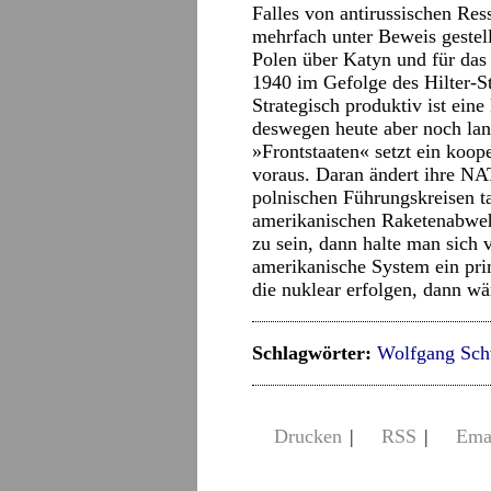
Falles von antirussischen Ress
mehrfach unter Beweis gestellt
Polen über Katyn und für das
1940 im Gefolge des Hilter-St
Strategisch produktiv ist ein
deswegen heute aber noch lang
»Frontstaaten« setzt ein koop
voraus. Daran ändert ihre NA
polnischen Führungskreisen ta
amerikanischen Raketenabweh
zu sein, dann halte man sich 
amerikanische System ein prim
die nuklear erfolgen, dann wä
Schlagwörter:
Wolfgang Sch
Drucken
|
RSS
|
Ema