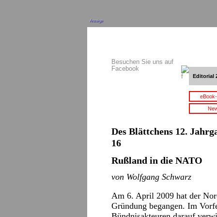
Anzeige
Besuchen Sie uns auf
Facebook
Editorial 
eBook-
New
Des Blättchens 12. Jahrga
16
Rußland in die NATO
von Wolfgang Schwarz
Am 6. April 2009 hat der Nord
Gründung begangen. Im Vorfel
Bündnisakteuren darauf verw