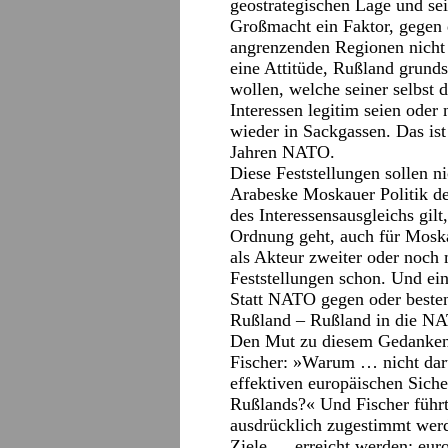
geostrategischen Lage und sei
Großmacht ein Faktor, gegen 
angrenzenden Regionen nicht 
eine Attitüde, Rußland grunds
wollen, welche seiner selbst d
Interessen legitim seien oder
wieder in Sackgassen. Das ist
Jahren NATO.
Diese Feststellungen sollen n
Arabeske Moskauer Politik dev
des Interessensausgleichs gilt
Ordnung geht, auch für Moska
als Akteur zweiter oder noch
Feststellungen schon. Und e
Statt NATO gegen oder besten
Rußland – Rußland in die N
Den Mut zu diesem Gedanken 
Fischer: »Warum … nicht da
effektiven europäischen Sich
Rußlands?« Und Fischer führt
ausdrücklich zugestimmt werde
Ziele … erreicht werden: eur