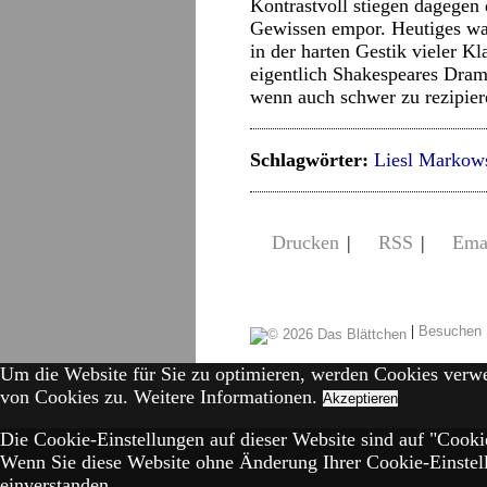
Kontrastvoll stiegen dagegen
Gewissen empor. Heutiges wa
in der harten Gestik vieler K
eigentlich Shakespeares Dram
wenn auch schwer zu rezipie
Schlagwörter:
Liesl Markow
Drucken
|
RSS
|
Ema
|
Besuchen 
Um die Website für Sie zu optimieren, werden Cookies verw
von Cookies zu.
Weitere Informationen.
Akzeptieren
Die Cookie-Einstellungen auf dieser Website sind auf "Cookie
Wenn Sie diese Website ohne Änderung Ihrer Cookie-Einstell
einverstanden.