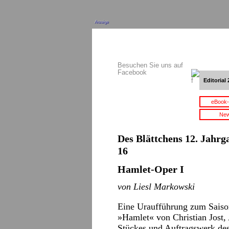
Anzeige
Besuchen Sie uns auf
Facebook
Editorial 
eBook-
New
Des Blättchens 12. Jahrga
16
Hamlet-Oper I
von Liesl Markowski
Eine Uraufführung zum Saiso
»Hamlet« von Christian Jost,
Stückes und Auftragswerk des