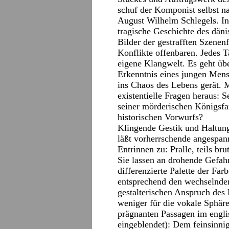
schuf der Komponist selbst n
August Wilhelm Schlegels. I
tragische Geschichte des däni
Bilder der gestrafften Szene
Konflikte offenbaren. Jedes T
eigene Klangwelt. Es geht üb
Erkenntnis eines jungen Mens
ins Chaos des Lebens gerät. 
existentielle Fragen heraus: 
seiner mörderischen Königsfam
historischen Vorwurfs?
Klingende Gestik und Haltun
läßt vorherrschende angespan
Entrinnen zu:
Pralle, teils br
Sie lassen an drohende Gefah
differenzierte Palette der Far
entsprechend den wechselnden
gestalterischen Anspruch des 
weniger für die vokale Sphär
prägnanten Passagen im englis
eingeblendet): Dem feinsinni