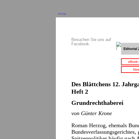
Anzeige
Besuchen Sie uns auf
Facebook
Editorial 
eBook-
New
Des Blättchens 12. Jahrga
Heft 2
Grundrechthaberei
von Günter Krone
Roman Herzog, ehemals Bunde
Bundesverfassungsgerichtes, g
Spitzenpolitiker häufig nach