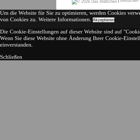
|
Besuchen 
Um die Website für Sie zu optimieren, werden Cookies verw
von Cookies zu.
Weitere Informationen.
Akzeptieren
Die Cookie-Einstellungen auf dieser Website sind auf "Cookie
Wenn Sie diese Website ohne Änderung Ihrer Cookie-Einstell
einverstanden.
Schließen