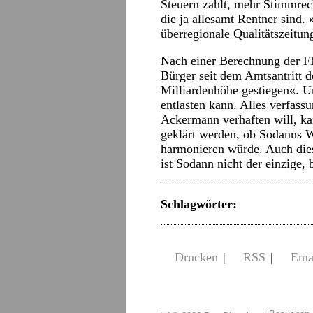
Steuern zahlt, mehr Stimmrec
die ja allesamt Rentner sind. 
überregionale Qualitätszeitun
Nach einer Berechnung der FD
Bürger seit dem Amtsantritt d
Milliardenhöhe gestiegen«. U
entlasten kann. Alles verfas
Ackermann verhaften will, k
geklärt werden, ob Sodanns 
harmonieren würde. Auch dies
ist Sodann nicht der einzige
Schlagwörter:
Drucken
|
RSS
|
Ema