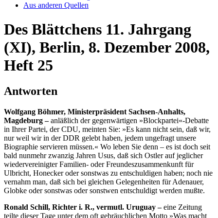
Aus anderen Quellen
Des Blättchens 11. Jahrgang
(XI), Berlin, 8. Dezember 2008,
Heft 25
Antworten
Wolfgang Böhmer, Ministerpräsident Sachsen-Anhalts,
Magdeburg –
anläßlich der gegenwärtigen »Blockpartei«-Debatte
in Ihrer Partei, der CDU, meinten Sie: »Es kann nicht sein, daß wir,
nur weil wir in der DDR gelebt haben, jedem ungefragt unsere
Biographie servieren müssen.« Wo leben Sie denn – es ist doch seit
bald nunmehr zwanzig Jahren Usus, daß sich Ostler auf jeglicher
wiedervereinigter Familien- oder Freundeszusammenkunft für
Ulbricht, Honecker oder sonstwas zu entschuldigen haben; noch nie
vernahm man, daß sich bei gleichen Gelegenheiten für Adenauer,
Globke oder sonstwas oder sonstwen entschuldigt werden mußte.
Ronald Schill, Richter i. R., vermutl. Uruguay –
eine Zeitung
teilte dieser Tage unter dem oft gebräuchlichen Motto »Was macht