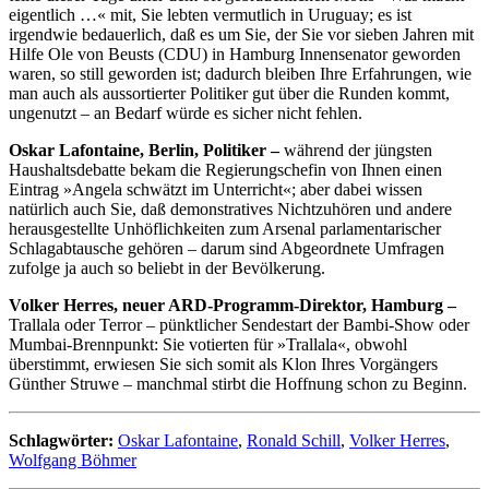
eigentlich …« mit, Sie lebten vermutlich in Uruguay; es ist
irgendwie bedauerlich, daß es um Sie, der Sie vor sieben Jahren mit
Hilfe Ole von Beusts (CDU) in Hamburg Innensenator geworden
waren, so still geworden ist; dadurch bleiben Ihre Erfahrungen, wie
man auch als aussortierter Politiker gut über die Runden kommt,
ungenutzt – an Bedarf würde es sicher nicht fehlen.
Oskar Lafontaine, Berlin, Politiker –
während der jüngsten
Haushaltsdebatte bekam die Regierungschefin von Ihnen einen
Eintrag »Angela schwätzt im Unterricht«; aber dabei wissen
natürlich auch Sie, daß demonstratives Nichtzuhören und andere
herausgestellte Unhöflichkeiten zum Arsenal parlamentarischer
Schlagabtausche gehören – darum sind Abgeordnete Umfragen
zufolge ja auch so beliebt in der Bevölkerung.
Volker Herres, neuer ARD-Programm-Direktor, Hamburg –
Trallala oder Terror – pünktlicher Sendestart der Bambi-Show oder
Mumbai-Brennpunkt: Sie votierten für »Trallala«, obwohl
überstimmt, erwiesen Sie sich somit als Klon Ihres Vorgängers
Günther Struwe – manchmal stirbt die Hoffnung schon zu Beginn.
Schlagwörter:
Oskar Lafontaine
,
Ronald Schill
,
Volker Herres
,
Wolfgang Böhmer