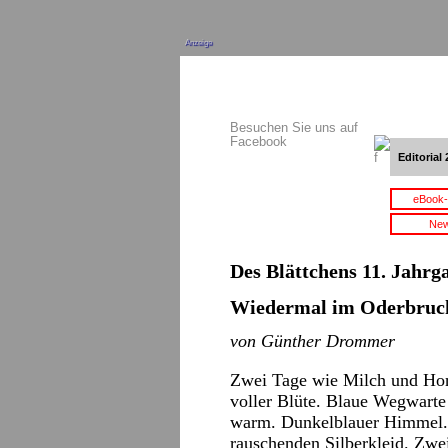
Anzeige
Besuchen Sie uns auf
Facebook
Editorial 
eBook-
New
Des Blättchens 11. Jahrga
Wiedermal im Oderbruc
von Günther Drommer
Zwei Tage wie Milch und Honi
voller Blüte. Blaue Wegwarte
warm. Dunkelblauer Himmel.
rauschenden Silberkleid. Zwe