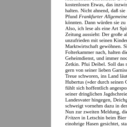
kostenlosen Etwas, das inzwi
halten. Nicht ahnend, daß sie
Pfund
Frankfurter Allgemein
könnten. Dann würden sie zu
Also, ich lese als eine Art S
Zeitung aussieht: Der große a
unzufrieden mit seinen Kinde
Marktwirtschaft gewöhnen. Si
Folterkammer nach, halten di
Geheimdienst, und immer noc
Zetkin. Pfui Deibel. Soll das 
gern von seiner lieben Garniso
Treue schworen, ins Land läu
Hubertus (»der durch seinen G
fühlt sich hoffentlich angespo
seiner dringlichen Jagdschrei
Landesvater hingegen, Deichgr
schweigt vornehm dazu in der
Nun zur zweiten Meldung, die 
Fritzen
in Letschin beim Bier
einohrige Hasen gesichtet, st