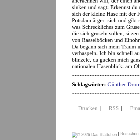
anerkennen will, der einen and
sinken und sagt: Erkennst du 
sich der kleine Hase mit der
Potsdam ärgert sich und gibt 
was Schreckliches zum Grusel
die sich gruseln sollen, sitze
von Rasselböcken und Einohr
Da begann sich mein Traum in 
verhaspeln. Ich bin schnell 
blinzele, da gucken mich gan
nationalen Hasenblick: am Oh
Schlagwörter:
Günther Dro
Drucken
|
RSS
|
Ema
|
Besuchen 