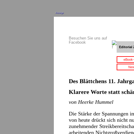
Anzeige
Besuchen Sie uns auf
Facebook
Editorial 
eBook-
New
Des Blättchens 11. Jahrga
Klarere Worte statt schä
von Heerke Hummel
Die Stärke der Spannungen i
von heute drückt sich nicht 
zunehmender Streikbereitschaf
arbeitenden Nichtgroßverdiene