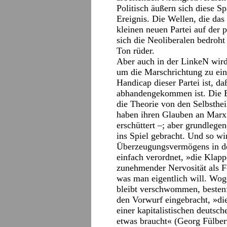
Politisch äußern sich diese 
Ereignis. Die Wellen, die das
kleinen neuen Partei auf der 
sich die Neoliberalen bedroht
Ton rüder.
Aber auch in der LinkeN wir
um die Marschrichtung zu ei
Handicap dieser Partei ist, da
abhandengekommen ist. Die Bü
die Theorie von den Selbsthei
haben ihren Glauben an Marx 
erschüttert –; aber grundlege
ins Spiel gebracht. Und so wi
Überzeugungsvermögens in de
einfach verordnet, »die Klap
zunehmender Nervosität als F
was man eigentlich will. Wog
bleibt verschwommen, bestenf
den Vorwurf eingebracht, »die
einer kapitalistischen deutsch
etwas braucht« (Georg Fülber