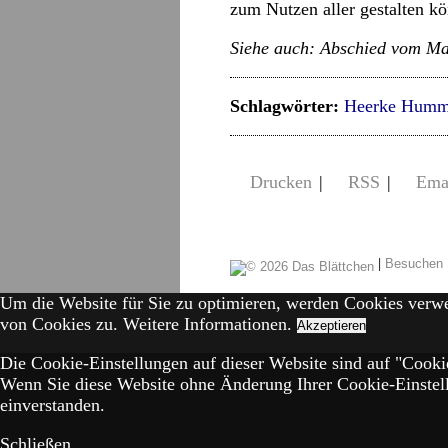
zum Nutzen aller gestalten k
Siehe auch: Abschied vom M
Schlagwörter:
Heerke Humm
Drucken
|
RSS
|
Ema
|
Besuchen 
Um die Website für Sie zu optimieren, werden Cookies verw
von Cookies zu.
Weitere Informationen.
Akzeptieren
Die Cookie-Einstellungen auf dieser Website sind auf "Cookie
Wenn Sie diese Website ohne Änderung Ihrer Cookie-Einstell
einverstanden.
Schließen