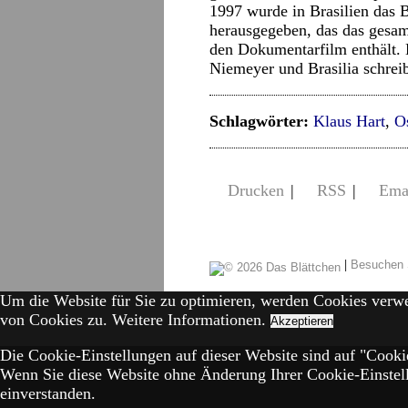
1997 wurde in Brasilien das
herausgegeben, das das gesam
den Dokumentarfilm enthält. E
Niemeyer und Brasilia schrei
Schlagwörter:
Klaus Hart
,
O
Drucken
|
RSS
|
Ema
|
Besuchen 
Um die Website für Sie zu optimieren, werden Cookies verw
von Cookies zu.
Weitere Informationen.
Akzeptieren
Die Cookie-Einstellungen auf dieser Website sind auf "Cookie
Wenn Sie diese Website ohne Änderung Ihrer Cookie-Einstell
einverstanden.