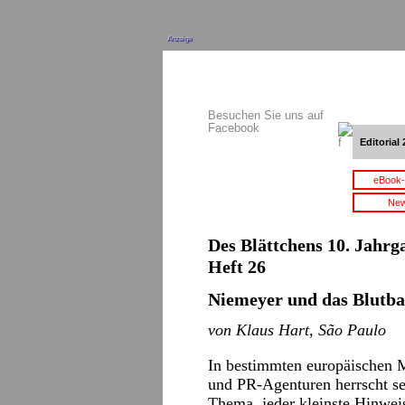
Anzeige
Besuchen Sie uns auf
Facebook
Editorial 
eBook-
New
Des Blättchens 10. Jahrg
Heft 26
Niemeyer und das Blutba
von Klaus Hart, São Paulo
In bestimmten europäischen M
und PR-Agenturen herrscht se
Thema, jeder kleinste Hinweis