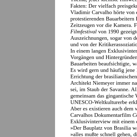
Fakten: Der vielfach preisgek
Vladimir Carvalho hörte von
protestierenden Bauarbeitern 
Zeitzeugen vor die Kamera. F
Filmfestival
von 1990 gezeigten
Auszeichnungen, sogar von d
und von der Kritikerassoziati
In einem langen Exklusivinte
Vorgängen und Hintergründen b
Bauarbeiten beaufsichtigte, 
Es wird gern und häufig jene
Errichtung der brasilianische
Architekt Niemeyer immer nah
sei, im Staub der Savanne. A
gemeinsam das gingantische W
UNESCO-Weltkulturerbe erkl
Aber es existieren auch dem 
Carvalhos Dokumentarfilm
C
Exklusivinterview mit einem 
»Der Bauplatz von Brasilia w
»alles mußte schnell gehen, 