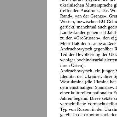
ukrainischen Muttersprache g
treffenden Ausdruck. Das Wor
Rand«, »an der Grenze«, Gre
Westen, inzwischen EU-Gebie
gerückt, manchmal auch gedrü
Landeskinder gehen seit Jahr
zu den »Großrussen«, den eig
Mehr Haß denn Liebe äußere s
Andruchowytsch gegenüber Ru
Teil der Bevölkerung der Ukr
weniger hochindustrialisierte
ihren Osten).
Andruchowytsch, ein junger Ma
Identität der Ukrainer, ihrer 
Westukraine (die Ukraine hat
dem einstmaligen Stanislaw. E
einer kulturellen nationalen 
Jahren begann. Diese setzte s
vermeintliche Vormachtstell
Typ von Russen in der Ukrain
geteilt in den »homo sovietic