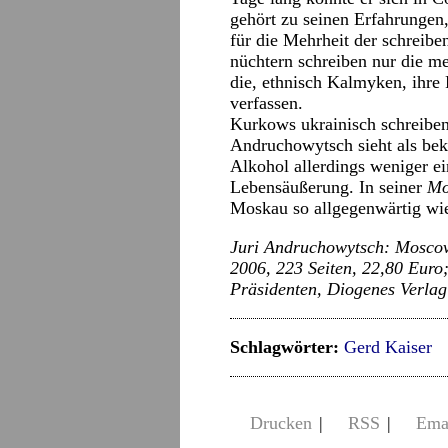
gehört zu seinen Erfahrungen,
für die Mehrheit der schrei
nüchtern schreiben nur die meh
die, ethnisch Kalmyken, ihre 
verfassen.
Kurkows ukrainisch schreibend
Andruchowytsch sieht als be
Alkohol allerdings weniger ei
Lebensäußerung. In seiner
Mo
Moskau so allgegenwärtig wie
Juri Andruchowytsch: Mosco
2006, 223 Seiten, 22,80 Euro;
Präsidenten, Diogenes Verlag
Schlagwörter:
Gerd Kaiser
Drucken
|
RSS
|
Ema