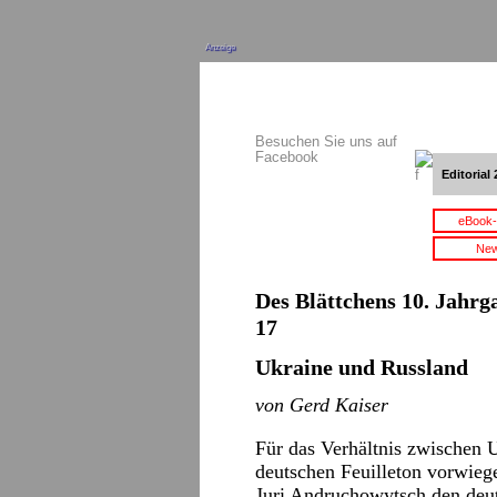
Anzeige
Besuchen Sie uns auf
Facebook
Editorial 
eBook-
New
Des Blättchens 10. Jahrga
17
Ukraine und Russland
von Gerd Kaiser
Für das Verhältnis zwischen 
deutschen Feuilleton vorwiege
Juri Andruchowytsch den deut