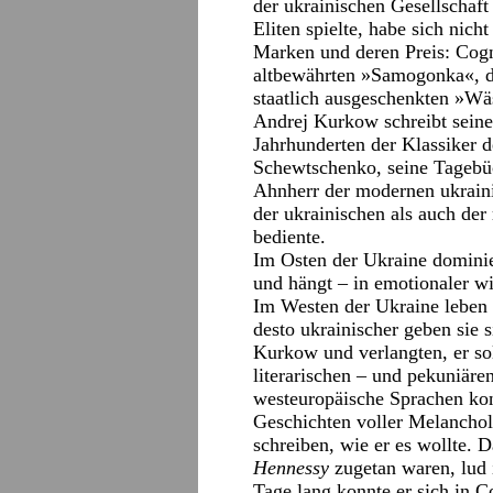
der ukrainischen Gesellschaf
Eliten spielte, habe sich nicht
Marken und deren Preis: Cogn
altbewährten »Samogonka«, d
staatlich ausgeschenkten »Wä
Andrej Kurkow schreibt seine
Jahrhunderten der Klassiker d
Schewtschenko, seine Tagebüc
Ahnherr der modernen ukraini
der ukrainischen als auch der
bediente.
Im Osten der Ukraine dominie
und hängt – in emotionaler wi
Im Westen der Ukraine leben 
desto ukrainischer geben sie 
Kurkow und verlangten, er sol
literarischen – und pekuniäre
westeuropäische Sprachen kon
Geschichten voller Melanchol
schreiben, wie er es wollte. 
Hennessy
zugetan waren, lud 
Tage lang konnte er sich in