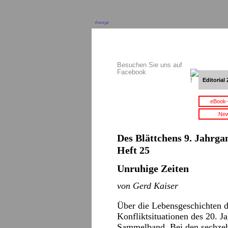
Anzeige
Besuchen Sie uns auf
Facebook
Editorial 
eBook-
New
Des Blättchens 9. Jahrgan
Heft 25
Unruhige Zeiten
von Gerd Kaiser
Über die Lebensgeschichten d
Konfliktsituationen des 20. Ja
Sammelband. Bei den sechzehn