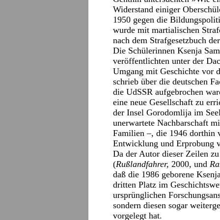
Widerstand einiger Oberschüle
1950 gegen die Bildungspoli
wurde mit martialischen Straf
nach dem Strafgesetzbuch de
Die Schülerinnen Ksenja Sa
veröffentlichten unter der D
Umgang mit Geschichte vor d
schrieb über die deutschen Fa
die UdSSR aufgebrochen ware
eine neue Gesellschaft zu err
der Insel Gorodomlija im Seel
unerwartete Nachbarschaft mi
Familien –, die 1946 dorthin
Entwicklung und Erprobung 
Da der Autor dieser Zeilen zu
(
Rußlandfahrer,
2000, und
Ra
daß die 1986 geborene Ksenja
dritten Platz im Geschichtsw
ursprünglichen Forschungsans
sondern diesen sogar weiterg
vorgelegt hat.