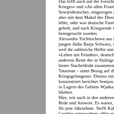
Das trifft auch auf die Forsc
Krieges« und »An allen Front
Sowjetdeutscher, eingezogen z
aber mit dem Makel des Diens
lebte, oder was deutsche Fami
geholt, und nach Kriegsende 
heimgesucht wurden.
Alexandra Trichitschewa aus 
jungen Jüdin Basja Schwarz, 
weil ihr zahlreiche Helfer un
»Leben mit Feinden«, deutsch
anderem Reste der in Staling
hinter Stacheldraht zusammeng
Tatarstan – unter Bezug auf 
Kriegsgefangener. Ebenso ein
konzentriert berichtet Semjo
in Lagern des Gebiets Wjatka
blieben.
Hier, wie auch in den anderen
Rede und Antwort. Es waren, h
für jene Jahrzehnte. Steffi K
Genthin untersuchten »Wie ein