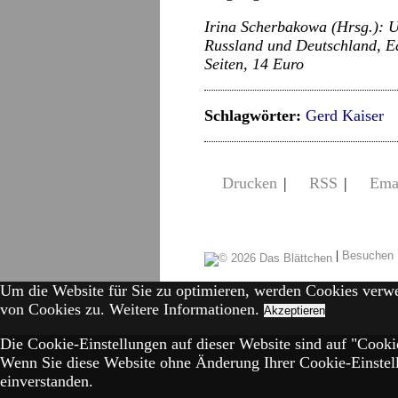
Irina Scherbakowa (Hrsg.): U
Russland und Deutschland, E
Seiten, 14 Euro
Schlagwörter:
Gerd Kaiser
Drucken
|
RSS
|
Ema
|
Besuchen 
Um die Website für Sie zu optimieren, werden Cookies verw
von Cookies zu.
Weitere Informationen.
Akzeptieren
Die Cookie-Einstellungen auf dieser Website sind auf "Cookie
Wenn Sie diese Website ohne Änderung Ihrer Cookie-Einstell
einverstanden.