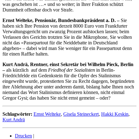
was geschehen ist …« und so weiter; in Ihrer Fraktion schützt
Dummheit offenbar doch vor Strafe.
Ernst Welteke, Pensionär, Bundesbankpräsident a. D. –
Sie
haben sich Ihre Pension von derzeit 8000 Euro vom Frankfurter
Verwaltungsgericht um zwanzig Prozent aufstocken lassen; beim
Verlassen des Gerichts trotzten Sie in die Mikrophone, Sie wollten
nicht das »Passepartout für die Neiddebatte in Deutschland
abgeben« – dabei wird man Sie weniger für ein Passepartout denn
für einen Raffke halten.
Kurt Andrä, Rentner, einst Sekretär bei Wilhelm Pieck, Berlin
–
als kürzlich auf dem
Friedhof der Sozialisten
in Berlin-
Friedrichfelde ein Gedenkstein für die Opfer des Stalinismus
eingeweiht wurde, protestierten Sie zu Recht dagegen, begründeten
ihre Ablehnung aber unter anderem damit, bislang habe Ihnen noch
niemand das Wort Stalinismus definieren können, nicht einmal
Gregor Gysi; das haben Sie nicht ernst gemeint – oder?
Schlagwörter:
Ernst Welteke
,
Gisela Steineckert
,
Hakki Keskin
,
Kurt Andrä
Drucken
|