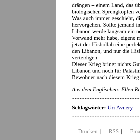
drängen – einem Land, das üb
biologischen Sprengköpfen ve
Was auch immer geschieht, di
hervorgehen. Sollte jemand in
Libanon werde langsam ein no
Vorwand mehr habe, eigene mil
jetzt der Hisbollah eine perfek
den Libanon, und nur die Hi
verteidigen.
Dieser Krieg bringt nichts Gu
Libanon und noch für Palästi
Bewohner nach diesem Krieg 
Aus dem Englischen: Ellen Ro
Schlagwörter:
Uri Avnery
Drucken
|
RSS
|
Ema