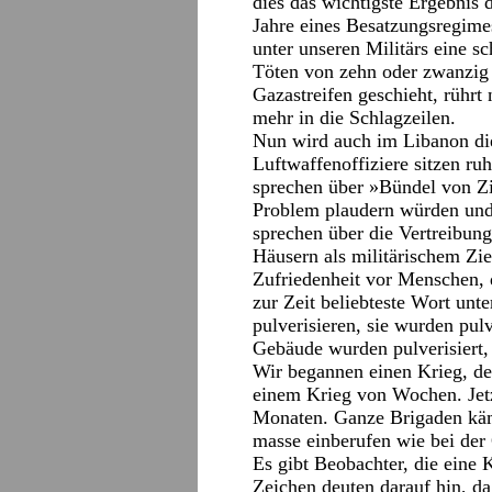
dies das wichtigste Ergebnis 
Jahre eines Besatzungsregime
unter unseren Militärs eine s
Töten von zehn oder zwanzig P
Gazastreifen geschieht, rühr
mehr in die Schlagzeilen.
Nun wird auch im Libanon die
Luftwaffenoffiziere sitzen r
sprechen über »Bündel von Zie
Problem plaudern würden und
sprechen über die Vertreibun
Häusern als militärischem Zie
Zufriedenheit vor Menschen, 
zur Zeit beliebteste Wort unte
pulverisieren, sie wurden pulve
Gebäude wurden pulverisiert,
Wir begannen einen Krieg, der
einem Krieg von Wochen. Jet
Monaten. Ganze Brigaden käm
masse einberufen wie bei der
Es gibt Beobachter, die eine 
Zeichen deuten darauf hin, d