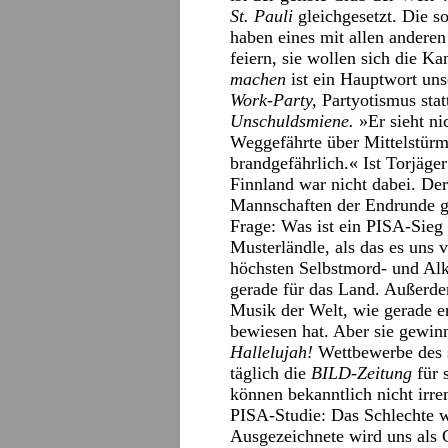
St. Pauli
gleichgesetzt. Die so
haben eines mit allen andere
feiern, sie wollen sich die K
machen
ist ein Hauptwort uns
Work-Party,
Partyotismus statt
Unschuldsmiene.
»Er sieht nic
Weggefährte über Mittelstürme
brandgefährlich.« Ist Torjäge
Finnland war nicht dabei. Der
Mannschaften der Endrunde ges
Frage: Was ist ein PISA-Sieg w
Musterländle, als das es uns v
höchsten Selbstmord- und Alk
gerade für das Land. Außerde
Musik der Welt, wie gerade e
bewiesen hat. Aber sie gewi
Hallelujah!
Wettbewerbe des 
täglich die
BILD-Zeitung
für 
können bekanntlich nicht irren
PISA-Studie: Das Schlechte w
Ausgezeichnete wird uns als 