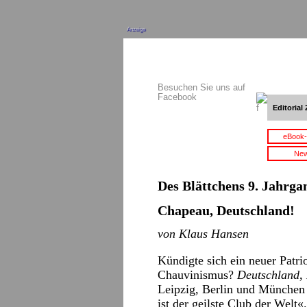
Anzeige
Besuchen Sie uns auf
Facebook
Editorial 
eBook-
New
Des Blättchens 9. Jahrgan
Chapeau, Deutschland!
von Klaus Hansen
Kündigte sich ein neuer Patrio
Chauvinismus?
Deutschland, 
Leipzig, Berlin und München
ist der geilste Club der Welt