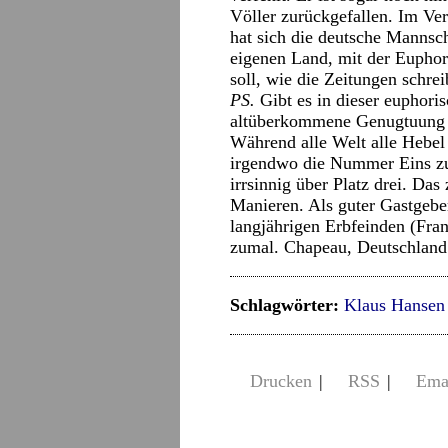
Völler zurückgefallen. Im Ve
hat sich die deutsche Mannsch
eigenen Land, mit der Eupho
soll, wie die Zeitungen schrei
PS.
Gibt es in dieser euphori
altüberkommene Genugtuung d
Während alle Welt alle Hebel
irgendwo die Nummer Eins zu 
irrsinnig über Platz drei. Das
Manieren. Als guter Gastgeber
langjährigen Erbfeinden (Fran
zumal. Chapeau, Deutschland
Schlagwörter:
Klaus Hansen
Drucken
|
RSS
|
Ema