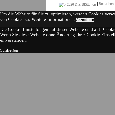
|
Besuchen 
Um die Website für Sie zu optimieren, werden Cookies verw
von Cookies zu.
Weitere Informationen.
Akzeptieren
Die Cookie-Einstellungen auf dieser Website sind auf "Cookie
Wenn Sie diese Website ohne Änderung Ihrer Cookie-Einstell
einverstanden.
Schließen