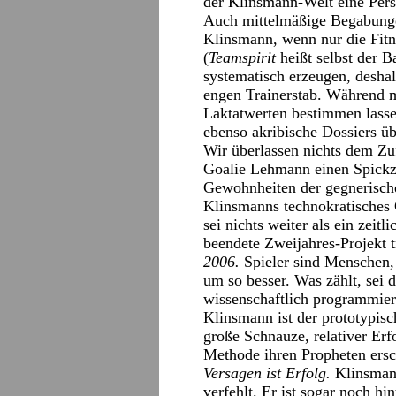
der Klinsmann-Welt eine Pers
Auch mittelmäßige Begabunge
Klinsmann, wenn nur die Fitn
(
Teamspirit
heißt selbst der Ba
systematisch erzeugen, desha
engen Trainerstab. Während m
Laktatwerten bestimmen lasse
ebenso akribische Dossiers üb
Wir überlassen nichts dem Zu
Goalie Lehmann einen Spickze
Gewohnheiten der gegnerische
Klinsmanns technokratisches
sei nichts weiter als ein zeitl
beendete Zweijahres-Projekt 
2006.
Spieler sind Menschen,
um so besser. Was zählt, sei d
wissenschaftlich programmierb
Klinsmann ist der prototypisc
große Schnauze, relativer Er
Methode ihren Propheten ersc
Versagen ist Erfolg.
Klinsmann
verfehlt. Er ist sogar noch hi