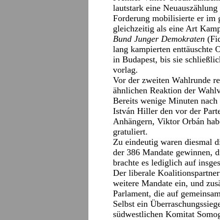
lautstark eine Neuauszählung
Forderung mobilisierte er i
gleichzeitig als eine Art Kam
Bund Junger Demokraten
(Fi
lang kampierten enttäuschte 
in Budapest, bis sie schließl
vorlag.
Vor der zweiten Wahlrunde re
ähnlichen Reaktion der Wahlve
Bereits wenige Minuten nach
István Hiller den vor der Par
Anhängern, Viktor Orbán habe
gratuliert.
Zu eindeutig waren diesmal d
der 386 Mandate gewinnen, d
brachte es lediglich auf ins
Der liberale Koalitionspartne
weitere Mandate ein, und zus
Parlament, die auf gemeinsa
Selbst ein Überraschungssieg
südwestlichen Komitat Somogy