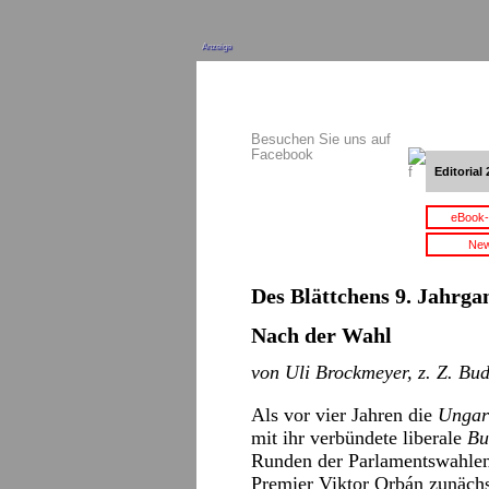
Anzeige
Besuchen Sie uns auf
Facebook
Editorial 
eBook-
New
Des Blättchens 9. Jahrgan
Nach der Wahl
von Uli Brockmeyer, z. Z. Bu
Als vor vier Jahren die
Ungari
mit ihr verbündete liberale
Bu
Runden der Parlamentswahlen 
Premier Viktor Orbán zunächst