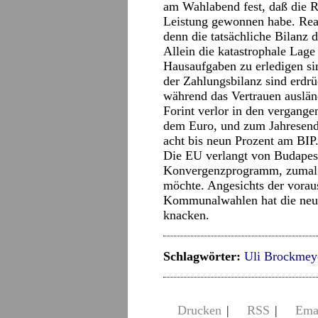
am Wahlabend fest, daß die R
Leistung gewonnen habe. Real
denn die tatsächliche Bilanz 
Allein die katastrophale Lage
Hausaufgaben zu erledigen sin
der Zahlungsbilanz sind erdr
während das Vertrauen auslän
Forint verlor in den vergang
dem Euro, und zum Jahresend
acht bis neun Prozent am BIP
Die EU verlangt von Budapes
Konvergenzprogramm, zumal 
möchte. Angesichts der vorau
Kommunalwahlen hat die neue 
knacken.
Schlagwörter:
Uli Brockmey
Drucken
|
RSS
|
Ema