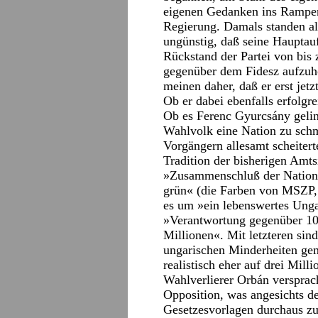
eigenen Gedanken ins Rampenl
Regierung. Damals standen al
ungünstig, daß seine Hauptau
Rückstand der Partei von bis
gegenüber dem Fidesz aufzuho
meinen daher, daß er erst jet
Ob er dabei ebenfalls erfolgre
Ob es Ferenc Gyurcsány geling
Wahlvolk eine Nation zu schm
Vorgängern allesamt scheiterte
Tradition der bisherigen Am
»Zusammenschluß der Nation u
grün« (die Farben von MSZP,
es um »ein lebenswertes Ungar
»Verantwortung gegenüber 10
Millionen«. Mit letzteren si
ungarischen Minderheiten gem
realistisch eher auf drei Mill
Wahlverlierer Orbán versprach
Opposition, was angesichts 
Gesetzesvorlagen durchaus z