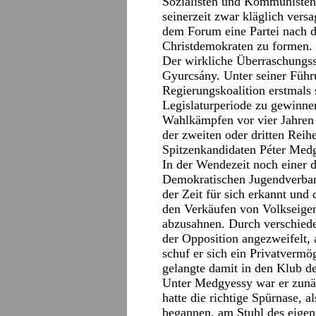
Sozialisten und Kommunisten 
seinerzeit zwar kläglich vers
dem Forum eine Partei nach 
Christdemokraten zu formen.
Der wirkliche Überraschungss
Gyurcsány. Unter seiner Führu
Regierungskoalition erstmals 
Legislaturperiode zu gewinne
Wahlkämpfen vor vier Jahren 
der zweiten oder dritten Reih
Spitzenkandidaten Péter Med
In der Wendezeit noch einer 
Demokratischen Jugendverban
der Zeit für sich erkannt und
den Verkäufen von Volkseigen
abzusahnen. Durch verschiede
der Opposition angezweifelt, a
schuf er sich ein Privatverm
gelangte damit in den Klub de
Unter Medgyessy war er zunäc
hatte die richtige Spürnase,
begannen, am Stuhl des eigene