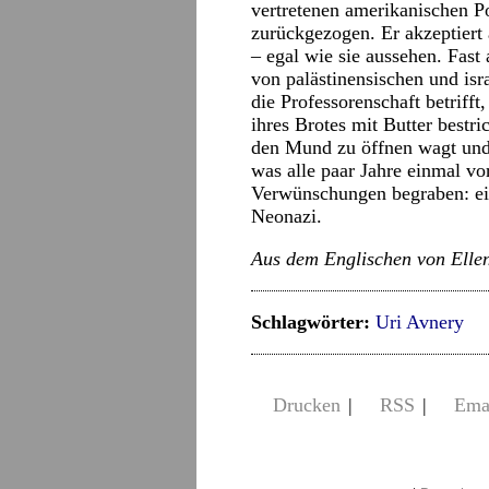
vertretenen amerikanischen Po
zurückgezogen. Er akzeptiert
– egal wie sie aussehen. Fast
von palästinensischen und isr
die Professorenschaft betriff
ihres Brotes mit Butter bestri
den Mund zu öffnen wagt und e
was alle paar Jahre einmal v
Verwünschungen begraben: ein
Neonazi.
Aus dem Englischen von Ellen 
Schlagwörter:
Uri Avnery
Drucken
|
RSS
|
Ema