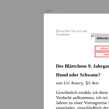
Anzeige
Besuchen Sie uns auf
Facebook
Editorial 
eBook-
New
Des Blättchens 9. Jahrgan
Hund oder Schwanz?
von Uri Avnery, Tel Aviv
Gewöhnlich erzähle ich diese 
Verdacht aufkommen, ich sei 
Jahren zu einer Vortragsreise
eingeladen, einschließlich de