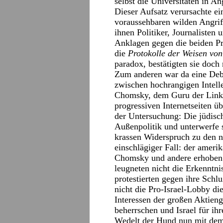
selbst die Universitäten in An
Dieser Aufsatz verursachte e
voraussehbaren wilden Angrif
ihnen Politiker, Journalisten 
Anklagen gegen die beiden Pro
die
Protokolle der Weisen vo
paradox, bestätigten sie doch
Zum anderen war da eine Debat
zwischen hochrangigen Intel
Chomsky, dem Guru der Linken 
progressiven Internetseiten ü
der Untersuchung: Die jüdisc
Außenpolitik und unterwerfe s
krassen Widerspruch zu den n
einschlägiger Fall: der amerik
Chomsky und andere erhoben 
leugneten nicht die Erkenntni
protestierten gegen ihre Schl
nicht die Pro-Israel-Lobby di
Interessen der großen Aktieng
beherrschen und Israel für ihr
Wedelt der Hund nun mit dem