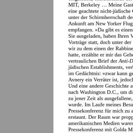
MIT, Berkeley … Meine Gast
eine geachtete nicht-jüdische
unter der Schirmherrschaft de
Ankunft am New Yorker Flugh
empfangen. »Da gibt es einen
Sie ausgeladen, haben Ihren 
Vorträge statt, doch unter der
wir zu dem einen der Rabbine
hatte, erzählte er mir das Ge
vertraulichen Brief der
Anti-
jüdischen Establishments, ver
im Gedächtnis: »zwar kann g
Avnery ein Verräter ist, jedo
Und eine andere Geschichte au
nach Washington D.C., um di
zu jener Zeit als ausgefallene
wurde. Im Laufe meines Besuc
Pressekonferenz für mich zu a
erstaunt. Der Raum war propp
amerikanischen Medien waren 
Pressekonferenz mit Golda Mei