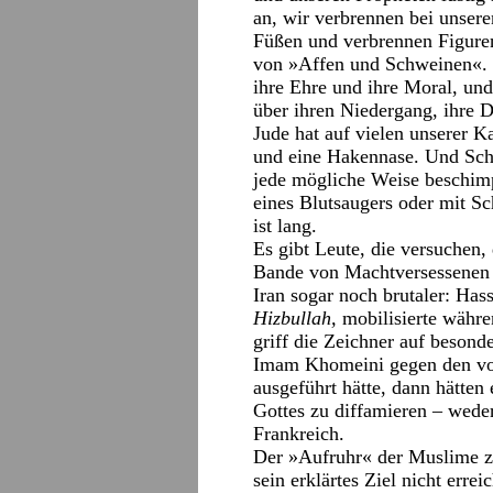
an, wir verbrennen bei unsere
Füßen und verbrennen Figuren
von »Affen und Schweinen«. 
ihre Ehre und ihre Moral, un
über ihren Niedergang, ihre D
Jude hat auf vielen unserer K
und eine Hakennase. Und Scha
jede mögliche Weise beschimp
eines Blutsaugers oder mit S
ist lang.
Es gibt Leute, die versuchen,
Bande von Machtversessenen
Iran sogar noch brutaler: Has
Hizbullah,
mobilisierte währ
griff die Zeichner auf beson
Imam Khomeini gegen den vo
ausgeführt hätte, dann hätten
Gottes zu diffamieren – wed
Frankreich.
Der »Aufruhr« der Muslime zu
sein erklärtes Ziel nicht erre