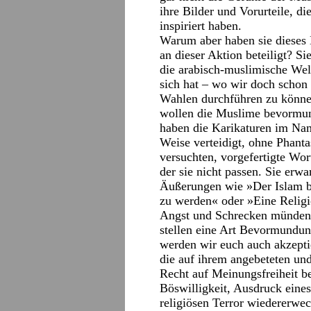
ihre Bilder und Vorurteile, d
inspiriert haben.
Warum aber haben sie dieses
an dieser Aktion beteiligt? Si
die arabisch-muslimische Wel
sich hat – wo wir doch schon f
Wahlen durchführen zu können
wollen die Muslime bevormund
haben die Karikaturen im Na
Weise verteidigt, ohne Phant
versuchten, vorgefertigte Wor
der sie nicht passen. Sie erwa
Äußerungen wie »Der Islam b
zu werden« oder »Eine Religio
Angst und Schrecken münden«
stellen eine Art Bevormundun
werden wir euch auch akzeptie
die auf ihrem angebeteten und
Recht auf Meinungsfreiheit beh
Böswilligkeit, Ausdruck eine
religiösen Terror wiedererwe