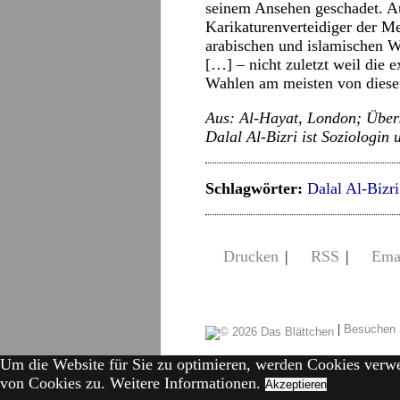
seinem Ansehen geschadet. Au
Karikaturenverteidiger der Me
arabischen und islamischen W
[…] – nicht zuletzt weil die 
Wahlen am meisten von diese
Aus: Al-Hayat, London; Über
Dalal Al-Bizri ist Soziologin 
Schlagwörter:
Dalal Al-Bizri
Drucken
|
RSS
|
Ema
|
Besuchen 
Um die Website für Sie zu optimieren, werden Cookies verw
von Cookies zu.
Weitere Informationen.
Akzeptieren