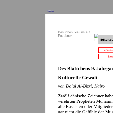
Anzeige
Besuchen Sie uns auf
Facebook
Editorial 
eBook-
New
Des Blättchens 9. Jahrgan
Kulturelle Gewalt
von Dalal Al-Bizri, Kairo
Zwölf dänische Zeichner habe
verehrten Propheten Muhammad
alle Rassisten oder Mitglieder 
gar nicht die Gefühle der Mus