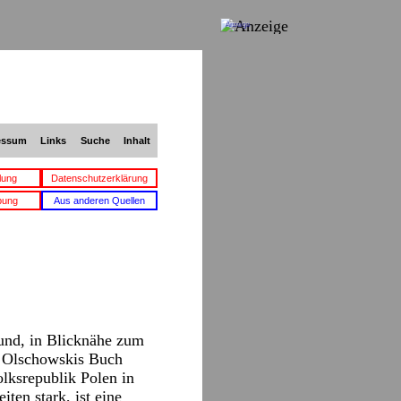
Anzeige
essum
Links
Suche
Inhalt
lung
Datenschutzerklärung
bung
Aus anderen Quellen
und, in Blicknähe zum
rd Olschowskis Buch
lksrepublik Polen in
ten stark, ist eine