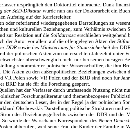
erfasser ursprünglich den Doktortitel einbrachte. Dank finanzi
ung der SED-Diktatur
wurde nun aus der Doktorarbeit ein Buch
den Aufstieg auf der Karriereleiter.
rten oder referierend wiedergegebenen Darstellungen zu wesent
lichen und kulturellen Beziehungen, zum Verhältnis zwische
nd zur Reaktion auf die
Solidarnosc
erschließen weitgehend 
sich der Autor vor allem auf die offengelegten Akten der
Stift
 der DDR
sowie des
Ministeriums für Staatssicherheit
der DDR. 
ßteil der polnischen Akten zum untersuchten Jahrzehnt unter V
chwüchsler überschwenglich nicht nur bei seinen hiesigen Be
estellung renommierter polnischer Wissenschaftler, die ihm B
 Die Akten zu den außenpolitischen Beziehungen zwischen d
d VR Polen sowie VR Polen und der BRD sind noch für Jahr
r BRD hat sie für die Forschung gesperrt.
Quellen hat der Verfasser durch umfassende Nutzung nicht nu
polnischer Forschungsliteratur und themenbezogener Publizist
r den deutschen Leser, der in der Regel ja der polnischen Spr
rkhard Olschowskis Darstellung politische Strukturen und wir
 Strom des Beziehungsgeflechts zwischen der DDR und der 
. So wurde der Warschauer Korrespondent des
Neuen Deutsc
osten abberufen, weil seine Frau die Kinder der Familie in W