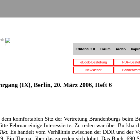
ook
Editorial 2.0
Forum
Archiv
Impr
eBook-Bestellung
PDF-Bestel
Newsletter
Bannerwer
hrgang (IX), Berlin, 20. März 2006, Heft 6
1, dem komfortablen Sitz der Vertretung Brandenburgs beim B
Mitte Februar einige Interessierte. Zu reden war über Burkha
likt.
Es handelt vom Verhältnis zwischen der DDR und der Vo
9. Ein Thema. über das zu reden sich lohnt. Das Buch, 690 Sei