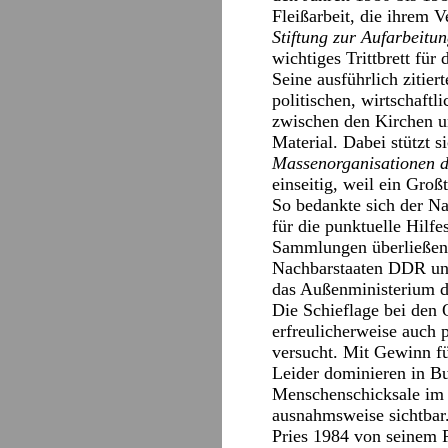
Fleißarbeit, die ihrem V
Stiftung zur Aufarbeit
wichtiges Trittbrett für 
Seine ausführlich zitie
politischen, wirtschaft
zwischen den Kirchen u
Material. Dabei stützt 
Massenorganisationen
einseitig, weil ein Gro
So bedankte sich der Na
für die punktuelle Hilf
Sammlungen überließen.
Nachbarstaaten DDR un
das Außenministerium de
Die Schieflage bei den 
erfreulicherweise auch 
versucht. Mit Gewinn fü
Leider dominieren in Bu
Menschenschicksale im
ausnahmsweise sichtbar
Pries 1984 von seinem P