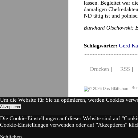
lassen. Begleitet war d
damaligen Chefredakte
ND tätig ist und polnis
Burkhard Olschowski: E
Schlagwörter:
Gerd Ka
Drucken
|
RSS
|
|
Bes
Um die Website für Sie zu optimieren, werden Cookies verw
Akzeptieren
Die Cookie-Einstellungen auf dieser Website sind auf "Cooki
Cookie-Einstellungen verwenden oder auf "Akzeptieren" klick
Schließen