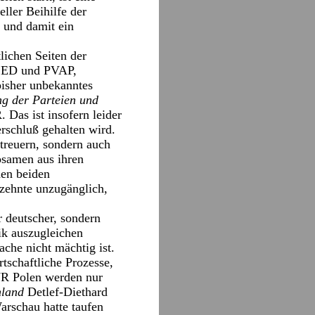
eller Beihilfe der
 und damit ein
lichen Seiten der
n SED und PVAP,
bisher unbekanntes
ung der Parteien und
Das ist insofern leider
erschluß gehalten wird.
treuern, sondern auch
rosamen aus ihren
en beiden
zehnte unzugänglich,
r deutscher, sondern
ik auszugleichen
ache nicht mächtig ist.
tschaftliche Prozesse,
VR Polen werden nur
hland
Detlef-Diethard
arschau hatte taufen