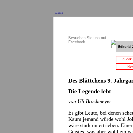
Anzeige
Besuchen Sie uns auf
Facebook
Editorial 
eBook-
New
Des Blättchens 9. Jahrgan
Die Legende lebt
von Uli Brockmeyer
Es gibt Leute, bei denen sche
Kaum jemand würde wohl Joh
wäre stark untertrieben. Eine
Geistes, was aber wohl ein wen