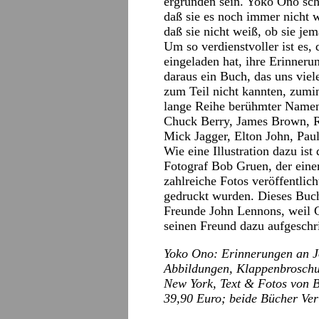
ergründen sein. Yoko Ono sch
daß sie es noch immer nicht w
daß sie nicht weiß, ob sie jem
Um so verdienstvoller ist es
eingeladen hat, ihre Erinneru
daraus ein Buch, das uns viel
zum Teil nicht kannten, zumin
lange Reihe berühmter Namen
Chuck Berry, James Brown, Ra
Mick Jagger, Elton John, Paul
Wie eine Illustration dazu is
Fotograf Bob Gruen, der eine
zahlreiche Fotos veröffentlic
gedruckt wurden. Dieses Buch
Freunde John Lennons, weil G
seinen Freund dazu aufgeschr
Yoko Ono: Erinnerungen an Jo
Abbildungen, Klappenbroschu
New York, Text & Fotos von B
39,90 Euro; beide Bücher Ve