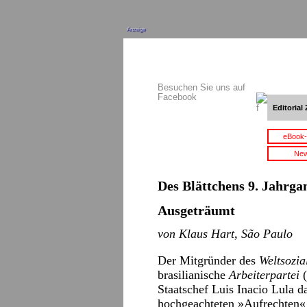
Anzeige
Besuchen Sie uns auf
Facebook
Editorial 
eBook-
New
Des Blättchens 9. Jahrgan
Ausgeträumt
von Klaus Hart, São Paulo
Der Mitgründer des
Weltsozia
brasilianische
Arbeiterpartei
(
Staatschef Luis Inacio Lula d
hochgeachteten »Aufrechten« 