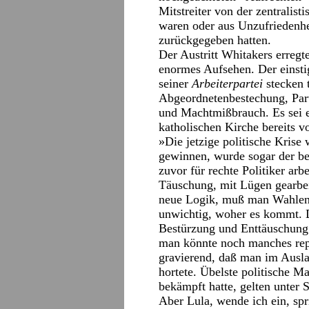
Mitstreiter von der zentralis
waren oder aus Unzufriedenhe
zurückgegeben hatten.
Der Austritt Whitakers erregte
enormes Aufsehen. Der einsti
seiner
Arbeiterpartei
stecken 
Abgeordnetenbestechung, Par
und Machtmißbrauch. Es sei e
katholischen Kirche bereits 
»Die jetzige politische Kris
gewinnen, wurde sogar der b
zuvor für rechte Politiker arb
Täuschung, mit Lügen gearbe
neue Logik, muß man Wahlen g
unwichtig, woher es kommt. D
Bestürzung und Enttäuschung.
man könnte noch manches repa
gravierend, daß man im Ausla
hortete. Übelste politische M
bekämpft hatte, gelten unter 
Aber Lula, wende ich ein, sp