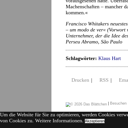
vorausgesehen hatte. Überrasc
Machenschaften – mancher dac
kommen.«
Francisco Whitakers neueste
– um modo de ver« (Vorwort 
Unternehmer, der die Idee de
Perseu Abramo, São Paulo
Schlagwörter:
Klaus Hart
Drucken
|
RSS
|
Ema
|
Besuchen 
Um die Website für Sie zu optimieren, werden Cookies verw
von Cookies zu.
Weitere Informationen.
Akzeptieren