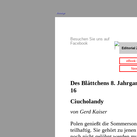
Anzeige
Besuchen Sie uns auf
Facebook
Editorial 
eBook-
New
Des Blättchens 8. Jahrgan
16
Ciucholandy
von Gerd Kaiser
Polen genießt die Sommersonn
teilhaftig. Sie gehört zu jene
noch nicht gelöhnt werden mu