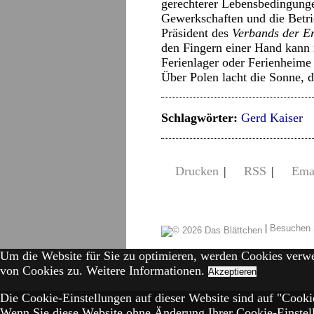
gerechterer Lebensbedingunge
Gewerkschaften und die Betri
Präsident des
Verbands der Er
den Fingern einer Hand kann i
Ferienlager oder Ferienheime
Über Polen lacht die Sonne, d
Schlagwörter:
Gerd Kaiser
Drucken
|
RSS
|
Ema
|
Besuchen 
Um die Website für Sie zu optimieren, werden Cookies verw
von Cookies zu.
Weitere Informationen.
Akzeptieren
Die Cookie-Einstellungen auf dieser Website sind auf "Cookie
Wenn Sie diese Website ohne Änderung Ihrer Cookie-Einstell