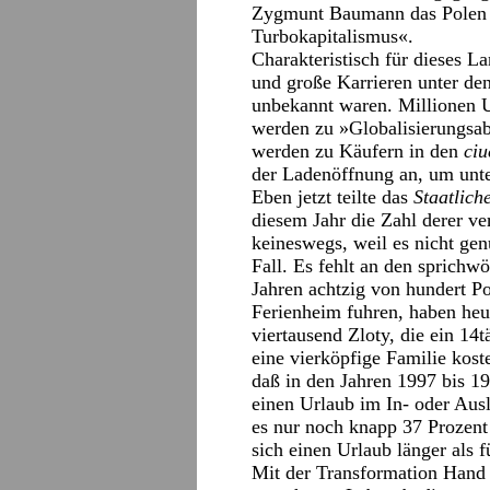
Zygmunt Baumann das Polen v
Turbokapitalismus«.
Charakteristisch für dieses L
und große Karrieren unter de
unbekannt waren. Millionen 
werden zu »Globalisierungsab
werden zu Käufern in den
ci
der Ladenöffnung an, um unte
Eben jetzt teilte das
Staatlich
diesem Jahr die Zahl derer ve
keineswegs, weil es nicht ge
Fall. Es fehlt an den sprich
Jahren achtzig von hundert P
Ferienheim fuhren, haben heu
viertausend Zloty, die ein 14
eine vierköpfige Familie kos
daß in den Jahren 1997 bis 1
einen Urlaub im In- oder Aus
es nur noch knapp 37 Prozent 
sich einen Urlaub länger als f
Mit der Transformation Hand 