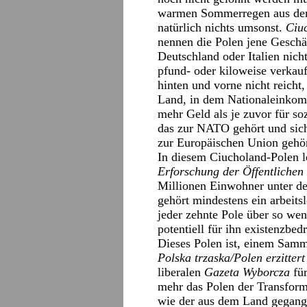
warmen Sommerregen aus de
natürlich nichts umsonst.
Ciu
nennen die Polen jene Geschä
Deutschland oder Italien nich
pfund- oder kiloweise verkauf
hinten und vorne nicht reicht,
Land, in dem Nationaleinkomm
mehr Geld als je zuvor für s
das zur NATO gehört und sich 
zur Europäischen Union gehör
In diesem Ciucholand-Polen 
Erforschung der Öffentliche
Millionen Einwohner unter de
gehört mindestens ein arbeits
jeder zehnte Pole über so we
potentiell für ihn existenzbed
Dieses Polen ist, einem Samme
Polska trzaska/Polen erzittert
liberalen
Gazeta Wyborcza
für
mehr das Polen der Transforma
wie der aus dem Land gegange