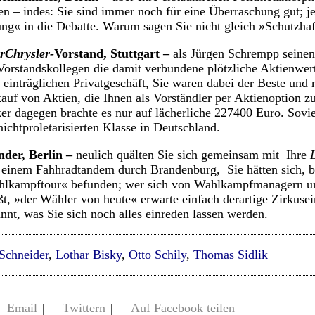
en – indes: Sie sind immer noch für eine Überraschung gut; je
ng« in die Debatte. Warum sagen Sie nicht gleich »Schutzha
rChrysler-
Vorstand, Stuttgart –
als Jürgen Schrempp seinen
Vorstandskollegen die damit verbundene plötzliche Aktienwert
inträglichen Privatgeschäft, Sie waren dabei der Beste und 
auf von Aktien, die Ihnen als Vorständler per Aktienoption z
er dagegen brachte es nur auf lächerliche 227400 Euro. Sov
ichtproletarisierten Klasse in Deutschland.
nder, Berlin –
neulich quälten Sie sich gemeinsam mit Ihre
inem Fahhradtandem durch Brandenburg, Sie hätten sich, be
ahlkampftour« befunden; wer sich von Wahlkampfmanagern u
ßt, »der Wähler von heute« erwarte einfach derartige Zirkusei
nnt, was Sie sich noch alles einreden lassen werden.
Schneider
,
Lothar Bisky
,
Otto Schily
,
Thomas Sidlik
Email
|
Twittern
|
Auf Facebook teilen