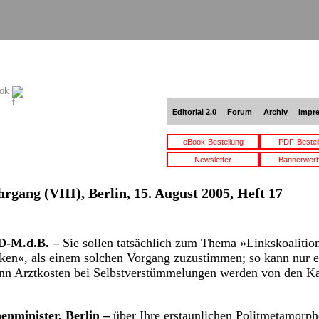
ook
Editorial 2.0
Forum
Archiv
Impr
eBook-Bestellung
PDF-Bestel
Newsletter
Bannerwer
hrgang (VIII), Berlin, 15. August 2005, Heft 17
D-M.d.B. –
Sie sollen tatsächlich zum Thema »Linkskoalition
ken«, als einem solchen Vorgang zuzustimmen; so kann nur ei
denn Arztkosten bei Selbstverstümmelungen werden von den Ka
enminister, Berlin –
über Ihre erstaunlichen Politmetamorpho