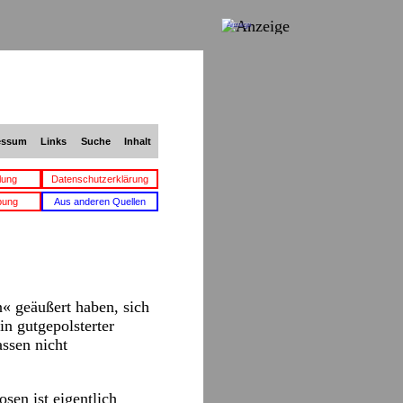
Anzeige
essum
Links
Suche
Inhalt
lung
Datenschutzerklärung
bung
Aus anderen Quellen
« geäußert haben, sich
n gutgepolsterter
ssen nicht
sen ist eigentlich