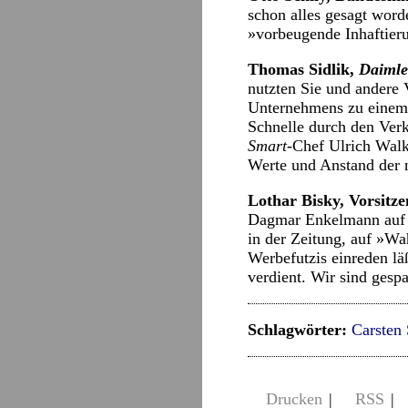
schon alles gesagt word
»vorbeugende Inhaftieru
Thomas Sidlik,
Daimle
nutzten Sie und andere 
Unternehmens zu einem e
Schnelle durch den Verk
Smart-
Chef Ulrich Walk
Werte und Anstand der n
Lothar Bisky, Vorsitze
Dagmar Enkelmann auf e
in der Zeitung, auf »W
Werbefutzis einreden lä
verdient. Wir sind gespa
Schlagwörter:
Carsten 
Drucken
|
RSS
|