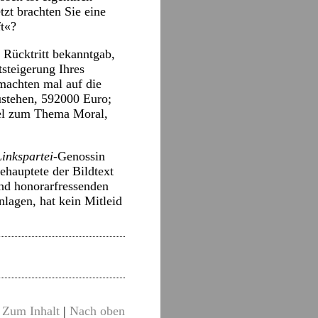
tzt brachten Sie eine
ft«?
 Rücktritt bekanntgab,
steigerung Ihres
machten mal auf die
ustehen, 592000 Euro;
iel zum Thema Moral,
Linkspartei-
Genossin
hauptete der Bildtext
nd honorarfressenden
nlagen, hat kein Mitleid
Zum Inhalt
|
Nach oben