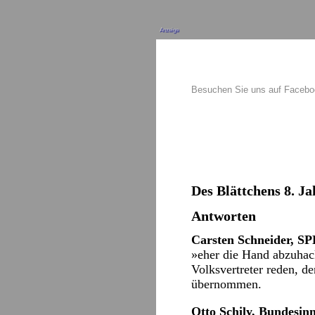
Anzeige
Besuchen Sie uns auf Faceb
Des Blättchens 8. Ja
Antworten
Carsten Schneider, SP
»eher die Hand abzuhac
Volksvertreter reden, 
übernommen.
Otto Schily, Bundesinn