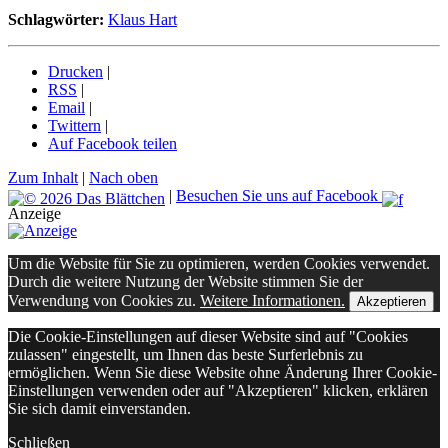
Schlagwörter:
Klaus Hart
Drucken
|
RSS
|
Email
|
Twittern
|
Auf Facebook teilen
Zum Inhalt
|
Nach oben
|
Besuchen Sie uns auf Facebook
Anzeige
Um die Website für Sie zu optimieren, werden Cookies verwendet.
Durch die weitere Nutzung der Website stimmen Sie der
Verwendung von Cookies zu.
Weitere Informationen.
Akzeptieren
Die Cookie-Einstellungen auf dieser Website sind auf "Cookies
zulassen" eingestellt, um Ihnen das beste Surferlebnis zu
ermöglichen. Wenn Sie diese Website ohne Änderung Ihrer Cookie-
Einstellungen verwenden oder auf "Akzeptieren" klicken, erklären
Sie sich damit einverstanden.
Schließen