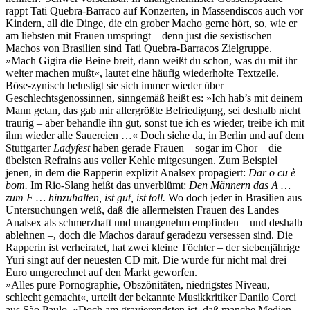
rappt Tati Quebra-Barraco auf Konzerten, in Massendiscos auch vor
Kindern, all die Dinge, die ein grober Macho gerne hört, so, wie er
am liebsten mit Frauen umspringt – denn just die sexistischen
Machos von Brasilien sind Tati Quebra-Barracos Zielgruppe.
»Mach Gigira die Beine breit, dann weißt du schon, was du mit ihr
weiter machen mußt«, lautet eine häufig wiederholte Textzeile.
Böse-zynisch belustigt sie sich immer wieder über
Geschlechtsgenossinnen, sinngemäß heißt es: »Ich hab’s mit deinem
Mann getan, das gab mir allergrößte Befriedigung, sei deshalb nicht
traurig – aber behandle ihn gut, sonst tue ich es wieder, treibe ich mit
ihm wieder alle Sauereien …« Doch siehe da, in Berlin und auf dem
Stuttgarter
Ladyfest
haben gerade Frauen – sogar im Chor – die
übelsten Refrains aus voller Kehle mitgesungen. Zum Beispiel
jenen, in dem die Rapperin explizit Analsex propagiert:
Dar o cu è
bom.
Im Rio-Slang heißt das unverblümt:
Den Männern das A …
zum F … hinzuhalten, ist gut, ist toll.
Wo doch jeder in Brasilien aus
Untersuchungen weiß, daß die allermeisten Frauen des Landes
Analsex als schmerzhaft und unangenehm empfinden – und deshalb
ablehnen –, doch die Machos darauf geradezu versessen sind. Die
Rapperin ist verheiratet, hat zwei kleine Töchter – der siebenjährige
Yuri singt auf der neuesten CD mit. Die wurde für nicht mal drei
Euro umgerechnet auf den Markt geworfen.
»Alles pure Pornographie, Obszönitäten, niedrigstes Niveau,
schlecht gemacht«, urteilt der bekannte Musikkritiker Danilo Corci
aus São Paulo. »Doch am gravierendsten ist, daß manche Medien