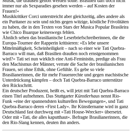
Musik, die draußen gehört werden sollte. Brasilien darf doch nicht
immer nur als Sexparadies gesehen werden – auf Kosten der
Frauen!«
Musikkritiker Corci unterstreicht aber gleichzeitig, alles andere als
ein Puritaner zu sein und nichts gegen witzige, köstliche Frivolitäten
zu haben, die in den Texten von Stars der Musica Popular Brasileira
wie Chico Buarque keineswegs fehlen.
Ähnlich sehen das brasilianische Leserbriefschreiberinnen, die die
Europa-Tournee der Rapperin kritisieren: »Es lebe unsere
Mittelmäßigkeit, Scheinheiligkeit – nach so einer wie Tati Quebra-
Barraco will man, daß Brasilien draußen noch ernstgenommen
wird?« Tati sei nun wirklich eine Anti-Feministin, predige als Frau
den Machismus der Männer, verrate die Sache der brasilianischen
Frauen, sei ohne Ethik, ohne Gefühle. Es gebe so viele
Brasilianerinnen, die für mehr Frauenrechte und gegen machistische
Unterdrückung kämpfen – doch Tati Quebra-Barraco unterstütze
den Rückschritt.
Ein deutscher Produzent, heißt es, will jetzt mit Tati Quebra-Barraco
einen Titel aufnehmen. Das Stuttgarter
Künstlerhaus
nennt Rio-
Funk »eine der spannendsten kulturellen Bewegungen«, und Tati
Quebra-Barraco deren »First Lady«. Ihr Künstlername wird in ganz
Deutschland fast durchweg mit »Tati House-Wrecker« übersetzt.
Oder mit »Tati, die alles kaputthaut«. Befragte Brasilianerinnen, die
den Rio-Slang kennen, deuten ihn anders.