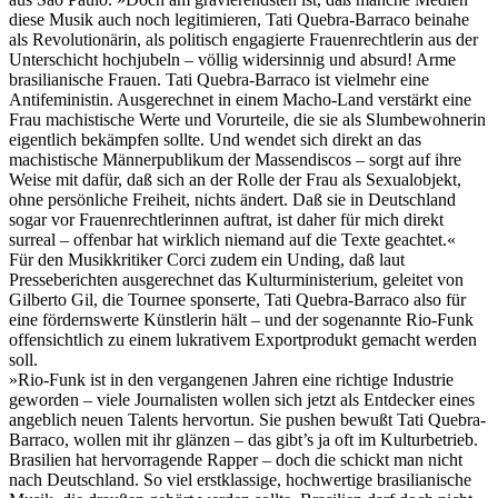
diese Musik auch noch legitimieren, Tati Quebra-Barraco beinahe
als Revolutionärin, als politisch engagierte Frauenrechtlerin aus der
Unterschicht hochjubeln – völlig widersinnig und absurd! Arme
brasilianische Frauen. Tati Quebra-Barraco ist vielmehr eine
Antifeministin. Ausgerechnet in einem Macho-Land verstärkt eine
Frau machistische Werte und Vorurteile, die sie als Slumbewohnerin
eigentlich bekämpfen sollte. Und wendet sich direkt an das
machistische Männerpublikum der Massendiscos – sorgt auf ihre
Weise mit dafür, daß sich an der Rolle der Frau als Sexualobjekt,
ohne persönliche Freiheit, nichts ändert. Daß sie in Deutschland
sogar vor Frauenrechtlerinnen auftrat, ist daher für mich direkt
surreal – offenbar hat wirklich niemand auf die Texte geachtet.«
Für den Musikkritiker Corci zudem ein Unding, daß laut
Presseberichten ausgerechnet das Kulturministerium, geleitet von
Gilberto Gil, die Tournee sponserte, Tati Quebra-Barraco also für
eine fördernswerte Künstlerin hält – und der sogenannte Rio-Funk
offensichtlich zu einem lukrativem Exportprodukt gemacht werden
soll.
»Rio-Funk ist in den vergangenen Jahren eine richtige Industrie
geworden – viele Journalisten wollen sich jetzt als Entdecker eines
angeblich neuen Talents hervortun. Sie pushen bewußt Tati Quebra-
Barraco, wollen mit ihr glänzen – das gibt’s ja oft im Kulturbetrieb.
Brasilien hat hervorragende Rapper – doch die schickt man nicht
nach Deutschland. So viel erstklassige, hochwertige brasilianische