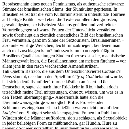
Repräsentantin eines neuen Feminismus, als authentische schwarze
Stimme der brasilianischen Slums, der Slumkultur gepriesen. In
Brasilien selbst traf die vom Kulturministerium unterstützte Tournee
auf heftige Kritik – weil eben die Texte vor allem den gröbsten,
gewalttätigsten, sexistischsten Machos gefallen und verbreitete
Vorurteile gegen schwarze Frauen der Unterschicht verstärken
sowie überhaupt ein ziemlich entsetzliches Bild der brasilianischen
Frau vermitteln, ganz im Sinne der Sextouristen. Brasilianerinnen –
also unterwürfige Weibchen, leicht rumzukriegen, bei denen man
auch mal zuschlagen kann? Indessen kann man regelmäßig in
Brasiliens Qualitätszeitungen Studien über sexistische, machistische
Männergewalt lesen, die Brasilianerinnen am meisten fürchten – vor
allem jene in den rasch wachsenden Armendistrikten.
Tati Quebra-Barraco, die aus dem Unterschichtsviertel
Cidade de
Deus
stammt, das durch den Spielfilm
City of God
bekannt wurde,
hat sich jedenfalls auf der Tournee köstlich amüsiert. »Die
Deutschen«, sagte sie nach ihrer Rückkehr in Rio, »haben doch
tatsächlich meine Titel mitgesungen, ohne zu wissen, um was es in
den Texten überhaupt ging.« Anderenfalls hätte sich die
Dreiundzwanzigjährige womöglich Pfiffe, Proteste oder
Schlimmeres eingehandelt – schließlich waren nicht nur auf dem
Ladyfest
von Stuttgart sehr viele engagierte Frauen im Publikum.
Würden sie die Männer auffordern, sie zu schlagen, als Sexualobjekt
in jeder beliebigen Form zu mißbrauchen, gar Hündin, Hure zu
nennen? Schwer vorstellbar. In unangenehmster Gossensprache