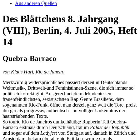
Aus anderen Quellen
Des Blättchens 8. Jahrgang
(VIII), Berlin, 4. Juli 2005, Heft
14
Quebra-Barraco
von Klaus Hart, Rio de Janeiro
Merkwürdig widersprüchliches passiert derzeit in Deutschlands
Weltmusik-, Drittwelt-und Feministinnen-Szene, die sich immer so
politisch korrekt gibt. Ausgerechnet dem dekadentesten,
frauenfeindlichsten, sexistischsten Rap-Genre Brasiliens, dem
sogenannten Rio-Funk, öffnet man derzeit ganz weit die Tore, preist
ihn gar als progressiv, authentisch – in völliger Unkenntnis der
haarsträubenden Texte.
So tourte Rio de Janeiros dunkelhäutige Rapperin Tati Quebra-
Barraco erstmals durch Deutschland, trat im
Palast der Republik
und sogar auf dem
Ladyfest
von Stuttgart auf, danach in Zürich und
Amsterdam, bekam überall gute Kritiken, wurde gar als