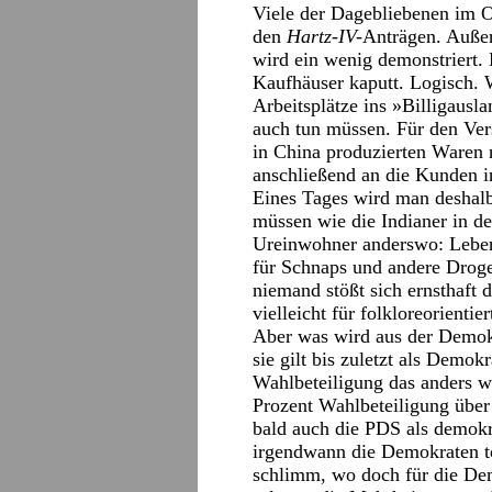
Viele der Dagebliebenen im O
den
Hartz-IV-
Anträgen. Auße
wird ein wenig demonstriert.
Kaufhäuser kaputt. Logisch.
Arbeitsplätze ins »Billigausl
auch tun müssen. Für den Vers
in China produzierten Waren 
anschließend an die Kunden in
Eines Tages wird man deshalb
müssen wie die Indianer in d
Ureinwohner anderswo: Leben
für Schnaps und andere Droge
niemand stößt sich ernsthaft 
vielleicht für folkloreorienti
Aber was wird aus der Demok
sie gilt bis zuletzt als Demok
Wahlbeteiligung das anders wi
Prozent Wahlbeteiligung übe
bald auch die PDS als demokra
irgendwann die Demokraten to
schlimm, wo doch für die De