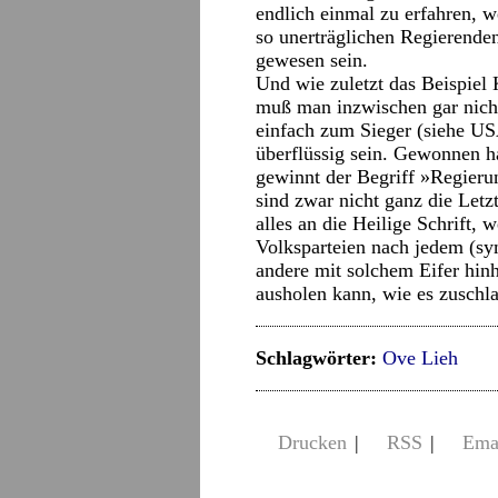
endlich einmal zu erfahren, we
so unerträglichen Regierenden
gewesen sein.
Und wie zuletzt das Beispiel
muß man inzwischen gar nicht
einfach zum Sieger (siehe U
überflüssig sein. Gewonnen h
gewinnt der Begriff »Regieru
sind zwar nicht ganz die Letz
alles an die Heilige Schrift, 
Volksparteien nach jedem (sy
andere mit solchem Eifer hinh
ausholen kann, wie es zuschl
Schlagwörter:
Ove Lieh
Drucken
|
RSS
|
Ema