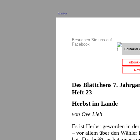
Anzeige
Besuchen Sie uns auf
Facebook
Editorial 
eBook-
New
Des Blättchens 7. Jahrga
Heft 23
Herbst im Lande
von Ove Lieh
Es ist Herbst geworden in der
– vor allem über den Wähler h
hat. Das heißt, er hat zwar z