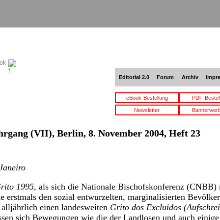
ook
Editorial 2.0
Forum
Archiv
Impr
eBook-Bestellung
PDF-Bestel
Newsletter
Bannerwer
hrgang (VII), Berlin, 8. November 2004, Heft 23
Janeiro
rito 1995,
als sich die Nationale Bischofskonferenz (CNBB) 
 erstmals den sozial entwurzelten, marginalisierten Bevölke
 alljährlich einen landesweiten
Grito dos Excluidos (Aufschre
lossen sich Bewegungen wie die der Landlosen und auch einig