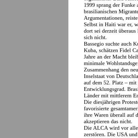
1999 sprang der Funke a
brasilianischen Migrant
Argumentationen, reiste
Selbst in Haiti war er,
dort sei derzeit überau
sich nicht.
Bassegio suchte auch Ku
Kuba, schätzen Fidel Cas
Jahre an der Macht blei
minimale Wohlstandsgefä
Zusammenhang den neues
Inselstaat von Deutschl
auf dem 52. Platz – mi
Entwicklungsgrad. Brasi
Länder mit mittlerem E
Die diesjährigen Protes
favorisierte gesamtamer
ihre Waren überall auf 
akzeptieren das nicht.
Die ALCA wird vor allem
zerstören. Die USA und