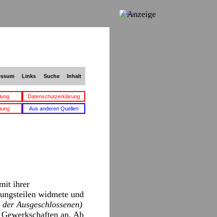
Anzeige
essum
Links
Suche
Inhalt
lung
Datenschutzerklärung
bung
Aus anderen Quellen
mit ihrer
rungsteilen widmete und
i der Ausgeschlossenen)
e Gewerkschaften an. Ab