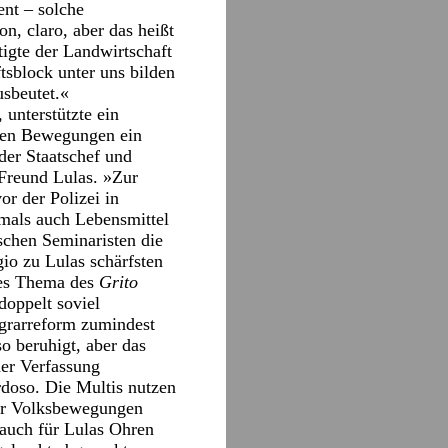
ent – solche
n, claro, aber das heißt
tigte der Landwirtschaft
tsblock unter uns bilden
usbeutet.«
 unterstützte ein
alen Bewegungen ein
 der Staatschef und
 Freund Lulas. »Zur
or der Polizei in
amals auch Lebensmittel
schen Seminaristen die
gio zu Lulas schärfsten
ales Thema des
Grito
doppelt soviel
Agrarreform zumindest
o beruhigt, aber das
der Verfassung
rdoso. Die Multis nutzen
 der Volksbewegungen
 auch für Lulas Ohren