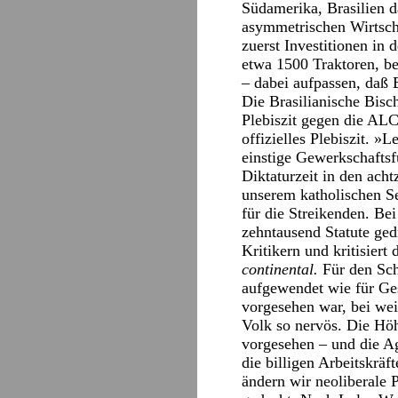
Südamerika, Brasilien d
asymmetrischen Wirtscha
zuerst Investitionen in
etwa 1500 Traktoren, be
– dabei aufpassen, daß 
Die Brasilianische Bisc
Plebiszit gegen die ALC
offizielles Plebiszit. »
einstige Gewerkschaftsf
Diktaturzeit in den acht
unserem katholischen Se
für die Streikenden. B
zehntausend Statute ged
Kritikern und kritisier
continental.
Für den Sch
aufgewendet wie für Ge
vorgesehen war, bei wei
Volk so nervös. Die Höh
vorgesehen – und die Ag
die billigen Arbeitskrä
ändern wir neoliberale 