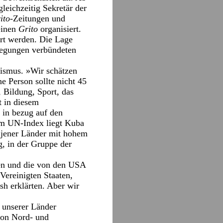
leichzeitig Sekretär der
ito
-Zeitungen und
einen
Grito
organisiert.
hrt werden. Die Lage
ewegungen verbündeten
lismus. »Wir schätzen
ne Person sollte nicht 45
 Bildung, Sport, das
t in diesem
in bezug auf den
sem UN-Index liegt Kuba
 jener Länder mit hohem
g, in der Gruppe der
den und die von den USA
Vereinigten Staaten,
sh erklärten. Aber wir
e unserer Länder
von Nord- und