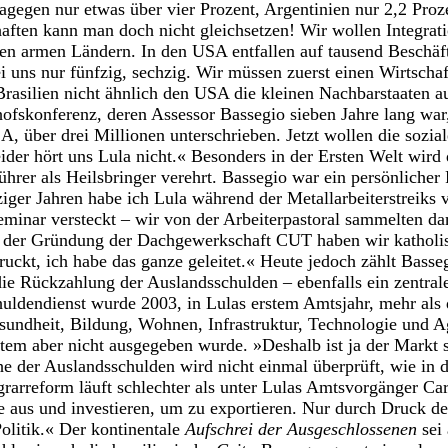
agegen nur etwas über vier Prozent, Argentinien nur 2,2 Proz
ften kann man doch nicht gleichsetzen! Wir wollen Integratio
 den armen Ländern. In den USA entfallen auf tausend Beschäf
i uns nur fünfzig, sechzig. Wir müssen zuerst einen Wirtschaf
Brasilien nicht ähnlich den USA die kleinen Nachbarstaaten a
hofskonferenz, deren Assessor Bassegio sieben Jahre lang war,
A, über drei Millionen unterschrieben. Jetzt wollen die sozi
Leider hört uns Lula nicht.« Besonders in der Ersten Welt wird
ührer als Heilsbringer verehrt. Bassegio war ein persönlicher
ziger Jahren habe ich Lula während der Metallarbeiterstreiks v
minar versteckt – wir von der Arbeiterpastoral sammelten d
ei der Gründung der Dachgewerkschaft CUT haben wir katholi
ruckt, ich habe das ganze geleitet.« Heute jedoch zählt Basse
t die Rückzahlung der Auslandsschulden – ebenfalls ein zentr
uldendienst wurde 2003, in Lulas erstem Amtsjahr, mehr als 
sundheit, Bildung, Wohnen, Infrastruktur, Technologie und 
tem aber nicht ausgegeben wurde. »Deshalb ist ja der Markt s
e der Auslandsschulden wird nicht einmal überprüft, wie in 
rarreform läuft schlechter als unter Lulas Amtsvorgänger Ca
fte aus und investieren, um zu exportieren. Nur durch Druck
Politik.« Der kontinentale
Aufschrei der Ausgeschlossenen
sei