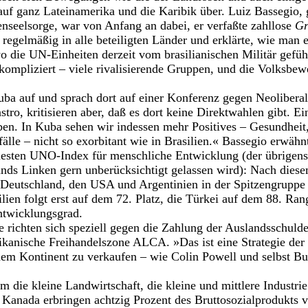
uf ganz Lateinamerika und die Karibik über. Luiz Bassegio, g
enseelsorge, war von Anfang an dabei, er verfaßte zahllose
Gr
 regelmäßig in alle beteiligten Länder und erklärte, wie man 
 wo die UN-Einheiten derzeit vom brasilianischen Militär gefü
s kompliziert – viele rivalisierende Gruppen, und die Volksb
ba auf und sprach dort auf einer Konferenz gegen Neolibera
tro, kritisieren aber, daß es dort keine Direktwahlen gibt. Ei
ben. In Kuba sehen wir indessen mehr Positives – Gesundheit,
lle – nicht so exorbitant wie in Brasilien.« Bassegio erwähn
ten UNO-Index für menschliche Entwicklung (der übrigens 
ands Linken gern unberücksichtigt gelassen wird): Nach die
t Deutschland, den USA und Argentinien in der Spitzengruppe
lien folgt erst auf dem 72. Platz, die Türkei auf dem 88. Ran
ntwicklungsgrad.
te richten sich speziell gegen die Zahlung der Auslandsschul
ikanische Freihandelszone ALCA. »Das ist eine Strategie der 
dem Kontinent zu verkaufen – wie Colin Powell und selbst Bu
 die kleine Landwirtschaft, die kleine und mittlere Industri
 Kanada erbringen achtzig Prozent des Bruttosozialprodukts 