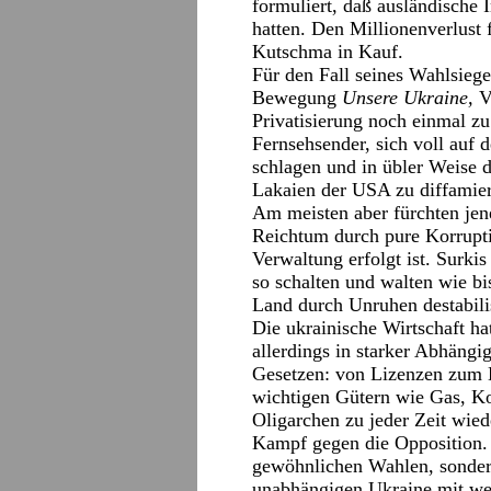
formuliert, daß ausländische 
hatten. Den Millionenverlust 
Kutschma in Kauf.
Für den Fall seines Wahlsiege
Bewegung
Unsere Ukraine,
V
Privatisierung noch einmal z
Fernsehsender, sich voll auf 
schlagen und in übler Weise d
Lakaien der USA zu diffamie
Am meisten aber fürchten jen
Reichtum durch pure Korrupti
Verwaltung erfolgt ist. Surk
so schalten und walten wie bi
Land durch Unruhen destabilis
Die ukrainische Wirtschaft hat
allerdings in starker Abhängi
Gesetzen: von Lizenzen zum B
wichtigen Gütern wie Gas, Ko
Oligarchen zu jeder Zeit wied
Kampf gegen die Opposition.
gewöhnlichen Wahlen, sondern
unabhängigen Ukraine mit we