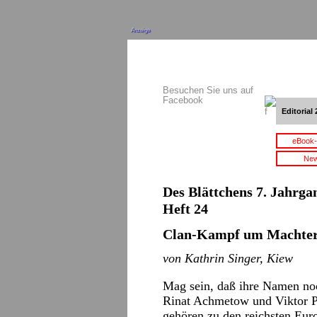
Anzeige
Besuchen Sie uns auf
Facebook
Editorial 
eBook-
New
Des Blättchens 7. Jahrga
Heft 24
Clan-Kampf um Machter
von Kathrin Singer, Kiew
Mag sein, daß ihre Namen noc
Rinat Achmetow und Viktor Pi
gehören zu den reichsten Eur