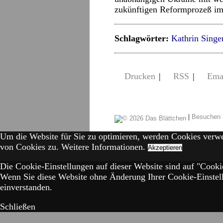
zukünftigen Reformprozeß im
Schlagwörter:
Kathrin Singe
Drucken
|
RSS
|
Ema
|
Besuchen 
Um die Website für Sie zu optimieren, werden Cookies verw
von Cookies zu.
Weitere Informationen.
Akzeptieren
Die Cookie-Einstellungen auf dieser Website sind auf "Cookie
Wenn Sie diese Website ohne Änderung Ihrer Cookie-Einstell
einverstanden.
Schließen